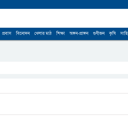
প্রবাস
বিনোদন
খেলার মাঠ
শিক্ষা
অঙ্গন-প্রাঙ্গন
গুণীজন
কৃষি
সাহি