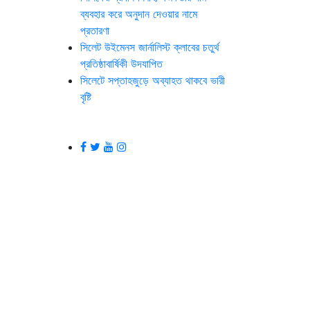
ব্যবহার করে অনুদান দেওয়ার নামে
প্রতারণা
সিলেট উইমেনস জার্নালিস্ট ক্লাবের চতুর্থ
প্রতিষ্ঠাবার্ষিকী উদযাপিত
সিলেটে সপ্তাহজুড়ে অব্যাহত থাকবে ভারী
বৃষ্টি