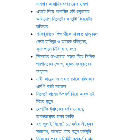
মামলার আসামির ওপর ফের হামলা
এআই দিয়ে অশালীন ছবি ছড়ানোর
অভিযোগ সিলেটের কনটেন্ট ক্রিয়েটর
রাফিয়ার
শাবিপ্রবিতে শিক্ষার্থীকে মারধর: ছাত্রদল
নেতা হাসিবুর ও তারেক বহিষ্কার,
ক্যাম্পাসে নিষিদ্ধ ২ বছর
সিলেটের ভাঙাচোরা সড়ক নিয়ে সিসিক
প্রশাসকের ক্ষোভ, দ্রুত সংস্কারের
আহ্বান
নারী-কাণ্ডে জামায়াত থেকে বহিস্কার
এমপি গাজী নজরুল
সিলেটে হামের উপসর্গ নিয়ে আরও দুই
শিশুর মৃত্যু
সেপটিক ট্যাংকের বর্জ্য ড্রেনে,
জনস্বাস্থ্যের জন্য হুমকি
২৫ জুলাই সিলেটে ১১ দলীয় ঐক্যের
সমাবেশ, আসতে পারে নতুন কর্মসুচী
সিসিকের প্রধান নির্বাহী কর্মকর্তার নাম