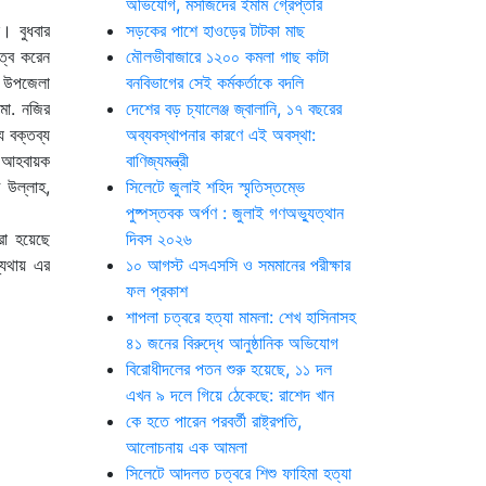
অভিযোগ, মসজিদের ইমাম গ্রেপ্তার
। বুধবার
সড়কের পাশে হাওড়ের টাটকা মাছ
ত্ব করেন
মৌলভীবাজারে ১২০০ কমলা গাছ কাটা
ন উপজেলা
বনবিভাগের সেই কর্মকর্তাকে বদলি
মো. নজির
দেশের বড় চ্যালেঞ্জ জ্বালানি, ১৭ বছরের
ে বক্তব্য
অব্যবস্থাপনার কারণে এই অবস্থা:
ম আহবায়ক
বাণিজ্যমন্ত্রী
 উল্লাহ,
সিলেটে জুলাই শহিদ স্মৃতিস্তম্ভে
পুষ্পস্তবক অর্পণ : জুলাই গণঅভ্যুত্থান
রা হয়েছে
দিবস ২০২৬
ন্যথায় এর
১০ আগস্ট এসএসসি ও সমমানের পরীক্ষার
ফল প্রকাশ
শাপলা চত্বরে হত্যা মামলা: শেখ হাসিনাসহ
৪১ জনের বিরুদ্ধে আনুষ্ঠানিক অভিযোগ
বিরোধীদলের পতন শুরু হয়েছে, ১১ দল
এখন ৯ দলে গিয়ে ঠেকেছে: রাশেদ খান
কে হতে পারেন পরবর্তী রাষ্ট্রপতি,
আলোচনায় এক আমলা
সিলেটে আদলত চত্বরে শিশু ফাহিমা হত্যা