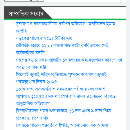
সাম্প্রতিক সংবাদ
সুনামগঞ্জে কলেজছাত্রীকে ধর্ষণের অভিযোগ, মসজিদের ইমাম
গ্রেপ্তার
সড়কের পাশে হাওড়ের টাটকা মাছ
মৌলভীবাজারে ১২০০ কমলা গাছ কাটা বনবিভাগের সেই
কর্মকর্তাকে বদলি
দেশের বড় চ্যালেঞ্জ জ্বালানি, ১৭ বছরের অব্যবস্থাপনার কারণে এই
অবস্থা: বাণিজ্যমন্ত্রী
সিলেটে জুলাই শহিদ স্মৃতিস্তম্ভে পুষ্পস্তবক অর্পণ : জুলাই
গণঅভ্যুত্থান দিবস ২০২৬
১০ আগস্ট এসএসসি ও সমমানের পরীক্ষার ফল প্রকাশ
শাপলা চত্বরে হত্যা মামলা: শেখ হাসিনাসহ ৪১ জনের বিরুদ্ধে
আনুষ্ঠানিক অভিযোগ
বিরোধীদলের পতন শুরু হয়েছে, ১১ দল এখন ৯ দলে গিয়ে
ঠেকেছে: রাশেদ খান
কে হতে পারেন পরবর্তী রাষ্ট্রপতি, আলোচনায় এক আমলা