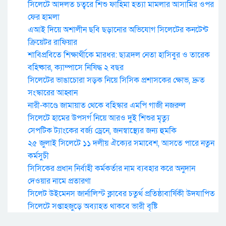
সিলেটে আদলত চত্বরে শিশু ফাহিমা হত্যা মামলার আসামির ওপর
ফের হামলা
এআই দিয়ে অশালীন ছবি ছড়ানোর অভিযোগ সিলেটের কনটেন্ট
ক্রিয়েটর রাফিয়ার
শাবিপ্রবিতে শিক্ষার্থীকে মারধর: ছাত্রদল নেতা হাসিবুর ও তারেক
বহিষ্কার, ক্যাম্পাসে নিষিদ্ধ ২ বছর
সিলেটের ভাঙাচোরা সড়ক নিয়ে সিসিক প্রশাসকের ক্ষোভ, দ্রুত
সংস্কারের আহ্বান
নারী-কাণ্ডে জামায়াত থেকে বহিস্কার এমপি গাজী নজরুল
সিলেটে হামের উপসর্গ নিয়ে আরও দুই শিশুর মৃত্যু
সেপটিক ট্যাংকের বর্জ্য ড্রেনে, জনস্বাস্থ্যের জন্য হুমকি
২৫ জুলাই সিলেটে ১১ দলীয় ঐক্যের সমাবেশ, আসতে পারে নতুন
কর্মসুচী
সিসিকের প্রধান নির্বাহী কর্মকর্তার নাম ব্যবহার করে অনুদান
দেওয়ার নামে প্রতারণা
সিলেট উইমেনস জার্নালিস্ট ক্লাবের চতুর্থ প্রতিষ্ঠাবার্ষিকী উদযাপিত
সিলেটে সপ্তাহজুড়ে অব্যাহত থাকবে ভারী বৃষ্টি