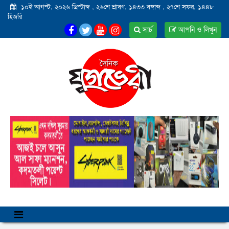
১০ই আগস্ট, ২০২৬ খ্রিস্টাব্দ
,
২৬শে শ্রাবণ, ১৪৩৩ বঙ্গাব্দ
,
২৭শে সফর, ১৪৪৮
হিজরি
সার্চ
আপনি ও লিখুন