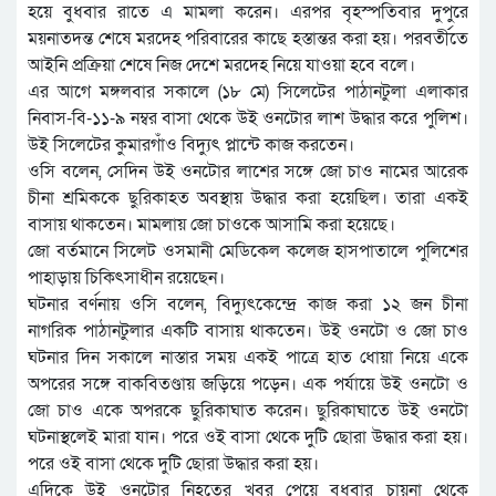
হয়ে বুধবার রাতে এ মামলা করেন। এরপর বৃহস্পতিবার দুপুরে
ময়নাতদন্ত শেষে মরদেহ পরিবারের কাছে হস্তান্তর করা হয়। পরবর্তীতে
আইনি প্রক্রিয়া শেষে নিজ দেশে মরদেহ নিয়ে যাওয়া হবে বলে।
এর আগে মঙ্গলবার সকালে (১৮ মে) সিলেটের পাঠানটুলা এলাকার
নিবাস-বি-১১-৯ নম্বর বাসা থেকে উই ওনটোর লাশ উদ্ধার করে পুলিশ।
উই সিলেটের কুমারগাঁও বিদ্যুৎ প্লান্টে কাজ করতেন।
ওসি বলেন, সেদিন উই ওনটোর লাশের সঙ্গে জো চাও নামের আরেক
চীনা শ্রমিককে ছুরিকাহত অবস্থায় উদ্ধার করা হয়েছিল। তারা একই
বাসায় থাকতেন। মামলায় জো চাওকে আসামি করা হয়েছে।
জো বর্তমানে সিলেট ওসমানী মেডিকেল কলেজ হাসপাতালে পুলিশের
পাহাড়ায় চিকিৎসাধীন রয়েছেন।
ঘটনার বর্ণনায় ওসি বলেন, বিদ্যুৎকেন্দ্রে কাজ করা ১২ জন চীনা
নাগরিক পাঠানটুলার একটি বাসায় থাকতেন। উই ওনটো ও জো চাও
ঘটনার দিন সকালে নাস্তার সময় একই পাত্রে হাত ধোয়া নিয়ে একে
অপরের সঙ্গে বাকবিতণ্ডায় জড়িয়ে পড়েন। এক পর্যায়ে উই ওনটো ও
জো চাও একে অপরকে ছুরিকাঘাত করেন। ছুরিকাঘাতে উই ওনটো
ঘটনাস্থলেই মারা যান। পরে ওই বাসা থেকে দুটি ছোরা উদ্ধার করা হয়।
পরে ওই বাসা থেকে দুটি ছোরা উদ্ধার করা হয়।
এদিকে উই ওনটোর নিহতের খবর পেয়ে বুধবার চায়না থেকে