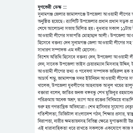
যুগভেরী ডেস্ক :::
সুনামগঞ্জ জেলার জামালগঞ্জে উপজেলা আওয়ামী লীগের আ
অনুষ্ঠিত হয়েছে। র‌্যালিটি উপজেলার প্রধান প্রধান সড়ক প্
শেষে আলোচনা সভায় মিলিত হয়। বুধবার সকাল ১১টায় উ
আওয়ামী লীগের সভাপতি মোহাম্মদ আলী। উপজেলা আওয়ামী
হিসেবে বক্তব্য দেন সুনামগঞ্জ জেলা আওয়ামী লীগের স
সাধারণ সম্পাদক এম নবী হোসেন।
বিশেষ অতিথি হিসেবে বক্তব্য দেন, উপজেলা আওয়ামী লীগে
দেন, সাবেক উপজেলা ভাইস চেয়ারম্যান মিসবাহ উদ্দি
আওয়ামী লীগের তথ্য ও গবেষণা সম্পাদক জহিরুল হক তাল
আচার্য শম্ভু, জামালগঞ্জ সদর ইউনিয়ন আওয়ামী লীগের সভ
খালেক, উপজেলা যুবলীগের আহবায়ক আবুল খয়ের তালুকদার
বক্তারা বলেন, জাতির জনক বঙ্গবন্ধু শেখ মুজিবুর রহমানের ক
পরিক্রমায় অনেক অশ্রু, ত্যাগ আর রক্তের বিনিময়ে বাঙ
শুরু হয় গণতান্ত্রিক অভিযাত্রা। শেখ হাসিনার সুযোগ্য নেতৃত্
গতিশীলতা, ডিজিটাল বাংলাদেশ গঠন, শিক্ষার প্রসার, স্বাস্থ্য
নিরাপত্তা, নারীর ক্ষমতায়নসহ বিভিন্ন ক্ষেত্রে যুগান্তকার
এই ধারাবাহিকতা ধরে রাখতে সকলকে একযোগে কাজ ক