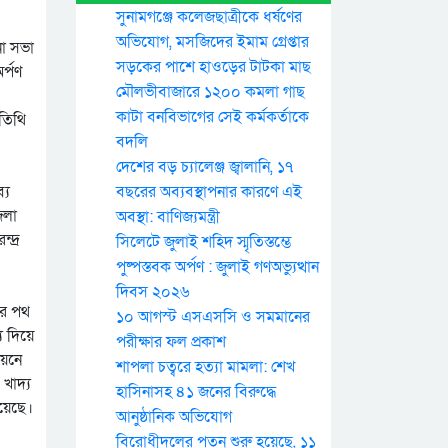
সুনামগঞ্জে কলেজছাত্রীকে ধর্ষণের
অভিযোগ, মসজিদের ইমাম গ্রেপ্তার
না সভা
সড়কের পাশে হাওড়ের টাটকা মাছ
র্পণ
মৌলভীবাজারে ১২০০ কমলা গাছ
কাটা বনবিভাগের সেই কর্মকর্তাকে
তিথি
বদলি
দেশের বড় চ্যালেঞ্জ জ্বালানি, ১৭
্য
বছরের অব্যবস্থাপনার কারণে এই
েলা
অবস্থা: বাণিজ্যমন্ত্রী
্দ্র
সিলেটে জুলাই শহিদ স্মৃতিস্তম্ভে
পুষ্পস্তবক অর্পণ : জুলাই গণঅভ্যুত্থান
দিবস ২০২৬
মের পথ
১০ আগস্ট এসএসসি ও সমমানের
য দিয়ে
পরীক্ষার ফল প্রকাশ
নয়নে
শাপলা চত্বরে হত্যা মামলা: শেখ
 খাদ্য
হাসিনাসহ ৪১ জনের বিরুদ্ধে
হয়েছে।
আনুষ্ঠানিক অভিযোগ
বিরোধীদলের পতন শুরু হয়েছে, ১১