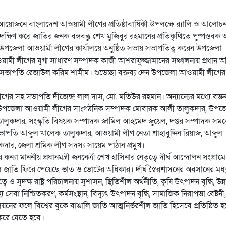
য়োজনে বাংলাদেশ আওয়ামী লীগের প্রতিষ্ঠাবার্ষিকী উপলক্ষে র‌্যালি ও আলোচ
রদক্ষিণ করে জাতির জনক বঙ্গবন্ধু শেখ মুজিবুর রহমানের প্রতিকৃথিতে পুষ্পস্তবক অ
পজেলা আওয়ামী লীগের কার্যালয়ে অনুষ্ঠিত সভায় সভাপতিত্ব করেন উপজেলা
 লীগের যুগ্ম সাধারণ সম্পাদক কাজী আশরাফুজ্জামানের সঞ্চালনায় প্রধান অ
হ সভাপতি রেজাউল করিম শামীম। শুভেচ্ছা বক্তব্য দেন উপজেলা আওয়ামী লীগের
র সহ সভাপতি দীজেন্দ্র লাল দাস, মো. মতিউর রহমান। অন্যান্যের মধ্যে বক্তব
ন, উপজেলা আওয়ামী লীগের সাংগঠনিক সম্পাদক মোবারক আলী তালুকদার, উপজ
ুকদার, সংস্কৃতি বিষয়ক সম্পাদক জামিল আহমেদ জুয়েল, দপ্তর সম্পাদক সমরেন
াপতি আব্দুল খালেক তালুকদার, আওয়ামী লীগ নেতা শাহাবুদ্দিন রিয়াজ, আব্দুল
, জেলা শ্রমিক লীগ সদস্য সায়েম পাঠান প্রমুখ।
ন্যা মাননীয় প্রধানমন্ত্রী জননেত্রী শেখ হাসিনার নেতৃত্বে দীর্ঘ আন্দোলন সংগ্রা
ালি জাতি ফিরে পেয়েছে ভাত ও ভোটের অধিকার। দীর্ঘ স্বৈরশাসনের অবসানের মধ্
বে ও সুদক্ষ রাষ্ট্র পরিচালনায় সুশাসন, স্থিতিশীল অর্থনীতি, কৃষি উৎপাদন বৃদ্ধি, উন্
 সেবা নিশ্চিতকরণ, কর্মসংস্থান, বিদ্যুৎ উৎপাদন বৃদ্ধি, সামাজিক নিরাপত্তা বেষ্টনী,
ী উন্নয়নের ফলে বিশ্বের বুকে বাঙালি জাতি আত্মনির্ভরশীল জাতি হিসেবে প্রতিষ্ঠিত 
রে যেতে হবে।