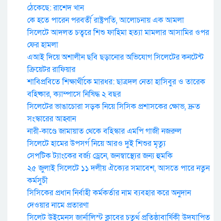
ঠেকেছে: রাশেদ খান
কে হতে পারেন পরবর্তী রাষ্ট্রপতি, আলোচনায় এক আমলা
সিলেটে আদলত চত্বরে শিশু ফাহিমা হত্যা মামলার আসামির ওপর
ফের হামলা
এআই দিয়ে অশালীন ছবি ছড়ানোর অভিযোগ সিলেটের কনটেন্ট
ক্রিয়েটর রাফিয়ার
শাবিপ্রবিতে শিক্ষার্থীকে মারধর: ছাত্রদল নেতা হাসিবুর ও তারেক
বহিষ্কার, ক্যাম্পাসে নিষিদ্ধ ২ বছর
সিলেটের ভাঙাচোরা সড়ক নিয়ে সিসিক প্রশাসকের ক্ষোভ, দ্রুত
সংস্কারের আহ্বান
নারী-কাণ্ডে জামায়াত থেকে বহিস্কার এমপি গাজী নজরুল
সিলেটে হামের উপসর্গ নিয়ে আরও দুই শিশুর মৃত্যু
সেপটিক ট্যাংকের বর্জ্য ড্রেনে, জনস্বাস্থ্যের জন্য হুমকি
২৫ জুলাই সিলেটে ১১ দলীয় ঐক্যের সমাবেশ, আসতে পারে নতুন
কর্মসুচী
সিসিকের প্রধান নির্বাহী কর্মকর্তার নাম ব্যবহার করে অনুদান
দেওয়ার নামে প্রতারণা
সিলেট উইমেনস জার্নালিস্ট ক্লাবের চতুর্থ প্রতিষ্ঠাবার্ষিকী উদযাপিত