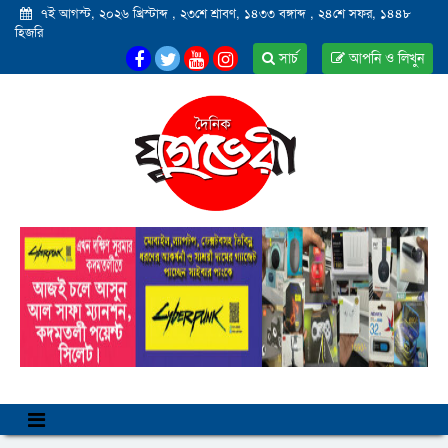
৭ই আগস্ট, ২০২৬ খ্রিস্টাব্দ
,
২৩শে শ্রাবণ, ১৪৩৩ বঙ্গাব্দ
,
২৪শে সফর, ১৪৪৮
হিজরি
সার্চ
আপনি ও লিখুন