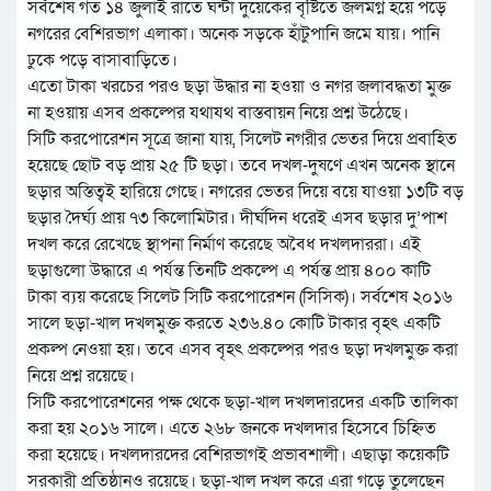
সর্বশেষ গত ১৪ জুলাই রাতে ঘন্টা দুয়েকের বৃষ্টিতে জলমগ্ন হয়ে পড়ে
নগরের বেশিরভাগ এলাকা। অনেক সড়কে হাঁটুপানি জমে যায়। পানি
ঢুকে পড়ে বাসাবাড়িতে।
এতো টাকা খরচের পরও ছড়া উদ্ধার না হওয়া ও নগর জলাবদ্ধতা মুক্ত
না হওয়ায় এসব প্রকল্পের যথাযথ বাস্তবায়ন নিয়ে প্রশ্ন উঠেছে।
সিটি করপোরেশন সূত্রে জানা যায়, সিলেট নগরীর ভেতর দিয়ে প্রবাহিত
হয়েছে ছোট বড় প্রায় ২৫ টি ছড়া। তবে দখল-দুষণে এখন অনেক স্থানে
ছড়ার অস্তিত্বই হারিয়ে গেছে। নগরের ভেতর দিয়ে বয়ে যাওয়া ১৩টি বড়
ছড়ার দৈর্ঘ্য প্রায় ৭৩ কিলোমিটার। দীর্ঘদিন ধরেই এসব ছড়ার দু’পাশ
দখল করে রেখেছে স্থাপনা নির্মাণ করেছে অবৈধ দখলদাররা। এই
ছড়াগুলো উদ্ধারে এ পর্যন্ত তিনটি প্রকল্পে এ পর্যন্ত প্রায় ৪০০ কাটি
টাকা ব্যয় করেছে সিলেট সিটি করপোরেশন (সিসিক)। সর্বশেষ ২০১৬
সালে ছড়া-খাল দখলমুক্ত করতে ২৩৬.৪০ কোটি টাকার বৃহৎ একটি
প্রকল্প নেওয়া হয়। তবে এসব বৃহৎ প্রকল্পের পরও ছড়া দখলমুক্ত করা
নিয়ে প্রশ্ন রয়েছে।
সিটি করপোরেশনের পক্ষ থেকে ছড়া-খাল দখলদারদের একটি তালিকা
করা হয় ২০১৬ সালে। এতে ২৬৮ জনকে দখলদার হিসেবে চিহ্নিত
করা হয়েছে। দখলদারদের বেশিরভাগই প্রভাবশালী। এছাড়া কয়েকটি
সরকারী প্রতিষ্ঠানও রয়েছে। ছড়া-খাল দখল করে এরা গড়ে তুলেছেন