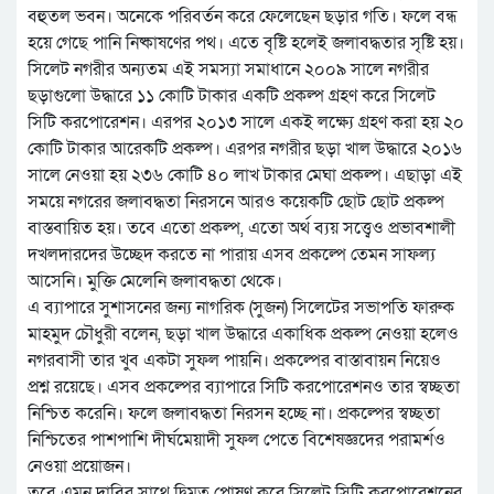
বহুতল ভবন। অনেকে পরিবর্তন করে ফেলেছেন ছড়ার গতি। ফলে বন্ধ
হয়ে গেছে পানি নিষ্কাষণের পথ। এতে বৃষ্টি হলেই জলাবদ্ধতার সৃষ্টি হয়।
সিলেট নগরীর অন্যতম এই সমস্যা সমাধানে ২০০৯ সালে নগরীর
ছড়াগুলো উদ্ধারে ১১ কোটি টাকার একটি প্রকল্প গ্রহণ করে সিলেট
সিটি করপোরেশন। এরপর ২০১৩ সালে একই লক্ষ্যে গ্রহণ করা হয় ২০
কোটি টাকার আরেকটি প্রকল্প। এরপর নগরীর ছড়া খাল উদ্ধারে ২০১৬
সালে নেওয়া হয় ২৩৬ কোটি ৪০ লাখ টাকার মেঘা প্রকল্প। এছাড়া এই
সময়ে নগরের জলাবদ্ধতা নিরসনে আরও কয়েকটি ছোট ছোট প্রকল্প
বাস্তবায়িত হয়। তবে এতো প্রকল্প, এতো অর্থ ব্যয় সত্ত্বেও প্রভাবশালী
দখলদারদের উচ্ছেদ করতে না পারায় এসব প্রকল্পে তেমন সাফল্য
আসেনি। মুক্তি মেলেনি জলাবদ্ধতা থেকে।
এ ব্যাপারে সুশাসনের জন্য নাগরিক (সুজন) সিলেটের সভাপতি ফারুক
মাহমুদ চৌধুরী বলেন, ছড়া খাল উদ্ধারে একাধিক প্রকল্প নেওয়া হলেও
নগরবাসী তার খুব একটা সুফল পায়নি। প্রকল্পের বাস্তাবায়ন নিয়েও
প্রশ্ন রয়েছে। এসব প্রকল্পের ব্যাপারে সিটি করপোরেশনও তার স্বচ্ছতা
নিশ্চিত করেনি। ফলে জলাবদ্ধতা নিরসন হচ্ছে না। প্রকল্পের স্বচ্ছতা
নিশ্চিতের পাশপাশি দীর্ঘমেয়াদী সুফল পেতে বিশেষজ্ঞদের পরামর্শও
নেওয়া প্রয়োজন।
তবে এমন দাবির সাথে দ্বিমত পোষণ করে সিলেট সিটি করপোরেশনের