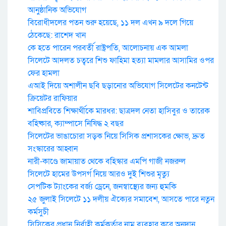
আনুষ্ঠানিক অভিযোগ
বিরোধীদলের পতন শুরু হয়েছে, ১১ দল এখন ৯ দলে গিয়ে
ঠেকেছে: রাশেদ খান
কে হতে পারেন পরবর্তী রাষ্ট্রপতি, আলোচনায় এক আমলা
সিলেটে আদলত চত্বরে শিশু ফাহিমা হত্যা মামলার আসামির ওপর
ফের হামলা
এআই দিয়ে অশালীন ছবি ছড়ানোর অভিযোগ সিলেটের কনটেন্ট
ক্রিয়েটর রাফিয়ার
শাবিপ্রবিতে শিক্ষার্থীকে মারধর: ছাত্রদল নেতা হাসিবুর ও তারেক
বহিষ্কার, ক্যাম্পাসে নিষিদ্ধ ২ বছর
সিলেটের ভাঙাচোরা সড়ক নিয়ে সিসিক প্রশাসকের ক্ষোভ, দ্রুত
সংস্কারের আহ্বান
নারী-কাণ্ডে জামায়াত থেকে বহিস্কার এমপি গাজী নজরুল
সিলেটে হামের উপসর্গ নিয়ে আরও দুই শিশুর মৃত্যু
সেপটিক ট্যাংকের বর্জ্য ড্রেনে, জনস্বাস্থ্যের জন্য হুমকি
২৫ জুলাই সিলেটে ১১ দলীয় ঐক্যের সমাবেশ, আসতে পারে নতুন
কর্মসুচী
সিসিকের প্রধান নির্বাহী কর্মকর্তার নাম ব্যবহার করে অনুদান