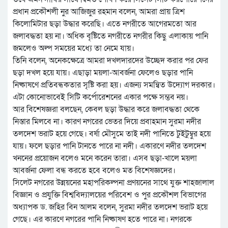
প্রধান প্রকৌশলী নুর আজিজুর রহমান বলেন, আমরা প্রায় ত্রিশ
কিলোমিটার ছড়া উদ্ধার করেছি। এতে নগরীতে আগেরমতো আর
জলাবদ্ধতা হয় না। অধিক বৃষ্টিতে নগরীতে নগরীর কিছু এলাকায় পানি
জমলেও অল্প সময়ের মধ্যে তা নেমে যায়।
তিনি বলেন, অনেকক্ষেত্রে আমরা দখলদারদের উচ্ছেদ করার পর ফের
ছড়া দখল হয়ে যায়। এছাড়া ময়লা-আবর্জনা ফেলেও ছড়ার পানি
নিষ্কাষণে প্রতিবন্ধকতার সৃষ্টি করা হয়। এজন্য সমন্বিত উদ্যোগ দরকার।
এটা কোনোভাবেই সিটি কর্পোরেশনের একার পক্ষে সম্ভব নয়।
আর বিশেষজ্ঞরা বলছেন, কেবল ছড়া উদ্ধার করে জলাবদ্ধতা থেকে
নিস্তার মিলবে না। কারণ নগরের ভেতর দিয়ে প্রবাহমান সুরমা নদীর
তলদেশ ভরাট হয়ে গেছে। বর্ষা মৌসুমে তাই নদী পানিতে টুইটুম্বুর হয়ে
যায়। ফলে ছড়ার পানি টানতে পারে না নদী। একারণে নদীর তলদেশ
খননের প্রয়োজন বলেও মনে করেন তারা। এসব ছড়া-খালে ময়লা
আবর্জনা ফেলা বন্ধ করতে হবে বলেও মত বিশেষজ্ঞদের।
সিলেট নগরের উন্নয়নের মহাপরিকল্পনা প্রণয়নের সাথে যুক্ত শাহজালাল
বিজ্ঞান ও প্রযুক্তি বিশ্ববিদ্যালয়ের পরিবেশ ও পুর প্রকৌশল বিভাগের
অধ্যাপক ড. জহির বিন আলম বলেন, সুরমা নদীর তলদেশ ভরাট হয়ে
গেছে। এর কারণে নগরের পানি নিষ্কাষণ হতে পারে না। নগরকে