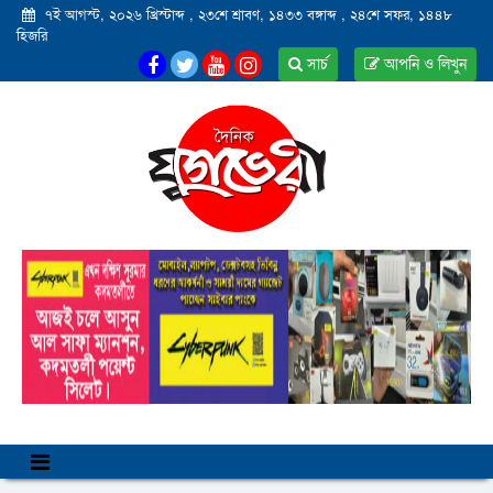
৭ই আগস্ট, ২০২৬ খ্রিস্টাব্দ
,
২৩শে শ্রাবণ, ১৪৩৩ বঙ্গাব্দ
,
২৪শে সফর, ১৪৪৮
হিজরি
সার্চ
আপনি ও লিখুন