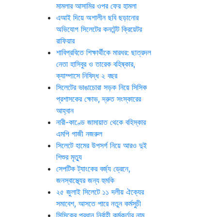
মামলার আসামির ওপর ফের হামলা
এআই দিয়ে অশালীন ছবি ছড়ানোর
অভিযোগ সিলেটের কনটেন্ট ক্রিয়েটর
রাফিয়ার
শাবিপ্রবিতে শিক্ষার্থীকে মারধর: ছাত্রদল
নেতা হাসিবুর ও তারেক বহিষ্কার,
ক্যাম্পাসে নিষিদ্ধ ২ বছর
সিলেটের ভাঙাচোরা সড়ক নিয়ে সিসিক
প্রশাসকের ক্ষোভ, দ্রুত সংস্কারের
আহ্বান
নারী-কাণ্ডে জামায়াত থেকে বহিস্কার
এমপি গাজী নজরুল
সিলেটে হামের উপসর্গ নিয়ে আরও দুই
শিশুর মৃত্যু
সেপটিক ট্যাংকের বর্জ্য ড্রেনে,
জনস্বাস্থ্যের জন্য হুমকি
২৫ জুলাই সিলেটে ১১ দলীয় ঐক্যের
সমাবেশ, আসতে পারে নতুন কর্মসুচী
সিসিকের প্রধান নির্বাহী কর্মকর্তার নাম