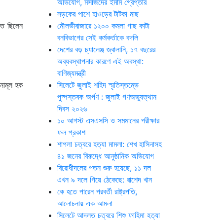
অভিযোগ, মসজিদের ইমাম গ্রেপ্তার
সড়কের পাশে হাওড়ের টাটকা মাছ
িত ছিলেন
মৌলভীবাজারে ১২০০ কমলা গাছ কাটা
বনবিভাগের সেই কর্মকর্তাকে বদলি
দেশের বড় চ্যালেঞ্জ জ্বালানি, ১৭ বছরের
অব্যবস্থাপনার কারণে এই অবস্থা:
বাণিজ্যমন্ত্রী
এনামূল হক
সিলেটে জুলাই শহিদ স্মৃতিস্তম্ভে
পুষ্পস্তবক অর্পণ : জুলাই গণঅভ্যুত্থান
দিবস ২০২৬
১০ আগস্ট এসএসসি ও সমমানের পরীক্ষার
ফল প্রকাশ
শাপলা চত্বরে হত্যা মামলা: শেখ হাসিনাসহ
৪১ জনের বিরুদ্ধে আনুষ্ঠানিক অভিযোগ
বিরোধীদলের পতন শুরু হয়েছে, ১১ দল
এখন ৯ দলে গিয়ে ঠেকেছে: রাশেদ খান
কে হতে পারেন পরবর্তী রাষ্ট্রপতি,
আলোচনায় এক আমলা
সিলেটে আদলত চত্বরে শিশু ফাহিমা হত্যা