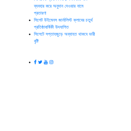
ব্যবহার করে অনুদান দেওয়ার নামে
প্রতারণা
সিলেট উইমেনস জার্নালিস্ট ক্লাবের চতুর্থ
প্রতিষ্ঠাবার্ষিকী উদযাপিত
সিলেটে সপ্তাহজুড়ে অব্যাহত থাকবে ভারী
বৃষ্টি