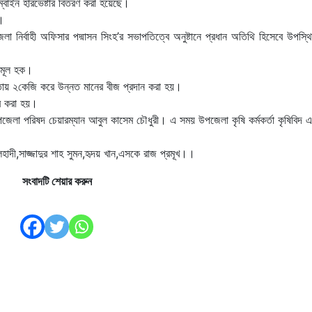
ম্বাইন হারভেষ্টার বিতরণ করা হয়েছে।
য়।
 নির্বাহী অফিসার পদ্মাসন সিংহ’র সভাপতিত্বে অনুষ্টানে প্রধান অতিথি হিসেবে উপস্থ
নামূল হক।
ওতায় ২কেজি করে উন্নত মানের বীজ প্রদান করা হয়।
তর করা হয়।
উপজেলা পরিষদ চেয়ারম্যান আবুল কাসেম চৌধুরী। এ সময় উপজেলা কৃষি কর্মকর্তা কৃষিবিদ 
দী,সাজ্জাদুর শাহ সুমন,হৃদয় খান,এসকে রাজ প্রমূখ।।
সংবাদটি শেয়ার করুন