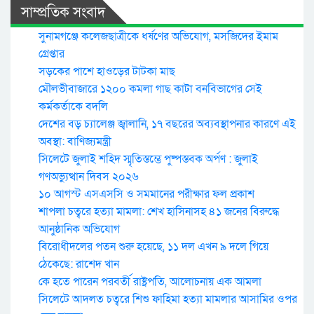
সাম্প্রতিক সংবাদ
সুনামগঞ্জে কলেজছাত্রীকে ধর্ষণের অভিযোগ, মসজিদের ইমাম
গ্রেপ্তার
সড়কের পাশে হাওড়ের টাটকা মাছ
মৌলভীবাজারে ১২০০ কমলা গাছ কাটা বনবিভাগের সেই
কর্মকর্তাকে বদলি
দেশের বড় চ্যালেঞ্জ জ্বালানি, ১৭ বছরের অব্যবস্থাপনার কারণে এই
অবস্থা: বাণিজ্যমন্ত্রী
সিলেটে জুলাই শহিদ স্মৃতিস্তম্ভে পুষ্পস্তবক অর্পণ : জুলাই
গণঅভ্যুত্থান দিবস ২০২৬
১০ আগস্ট এসএসসি ও সমমানের পরীক্ষার ফল প্রকাশ
শাপলা চত্বরে হত্যা মামলা: শেখ হাসিনাসহ ৪১ জনের বিরুদ্ধে
আনুষ্ঠানিক অভিযোগ
বিরোধীদলের পতন শুরু হয়েছে, ১১ দল এখন ৯ দলে গিয়ে
ঠেকেছে: রাশেদ খান
কে হতে পারেন পরবর্তী রাষ্ট্রপতি, আলোচনায় এক আমলা
সিলেটে আদলত চত্বরে শিশু ফাহিমা হত্যা মামলার আসামির ওপর