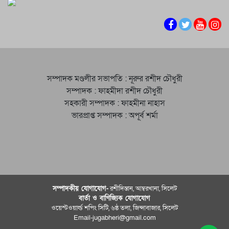
সম্পাদক মণ্ডলীর সভাপতি : নূরুর রশীদ চৌধুরী
সম্পাদক : ফাহমীদা রশীদ চৌধুরী
সহকারী সম্পাদক : ফাহমীনা নাহাস
ভারপ্রাপ্ত সম্পাদক : অপূর্ব শর্মা
সম্পাদকীয় যােগাযোগ-
রশীদিস্তান, আম্বরখানা, সিলেট
বার্তা ও বাণিজ্যিক যোগাযােগ
ওয়েস্টওয়ার্ল্ড শপিং সিটি, ৬ষ্ঠ তলা, জিন্দাবাজার, সিলেট
Email-jugabheri@gmail.com