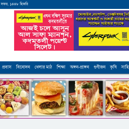
 সফর, ১৪৪৮ হিজরি
প্রবাস
বিনোদন
খেলার মাঠ
শিক্ষা
অঙ্গন-প্রাঙ্গন
গুণীজন
কৃষি
সাহি