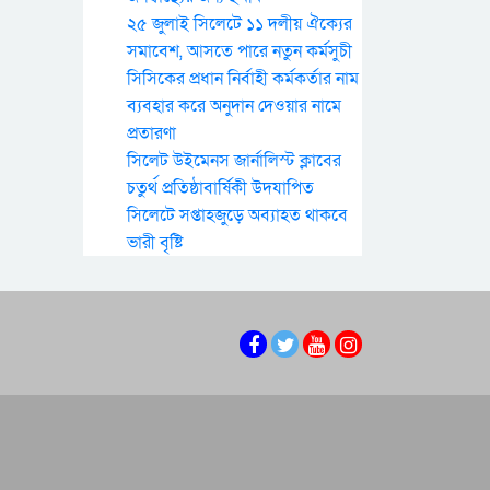
২৫ জুলাই সিলেটে ১১ দলীয় ঐক্যের
সমাবেশ, আসতে পারে নতুন কর্মসুচী
সিসিকের প্রধান নির্বাহী কর্মকর্তার নাম
ব্যবহার করে অনুদান দেওয়ার নামে
প্রতারণা
সিলেট উইমেনস জার্নালিস্ট ক্লাবের
চতুর্থ প্রতিষ্ঠাবার্ষিকী উদযাপিত
সিলেটে সপ্তাহজুড়ে অব্যাহত থাকবে
ভারী বৃষ্টি