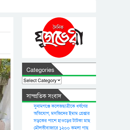
Categories
Categories
সাম্প্রতিক সংবাদ
সুনামগঞ্জে কলেজছাত্রীকে ধর্ষণের
অভিযোগ, মসজিদের ইমাম গ্রেপ্তার
সড়কের পাশে হাওড়ের টাটকা মাছ
মৌলভীবাজারে ১২০০ কমলা গাছ