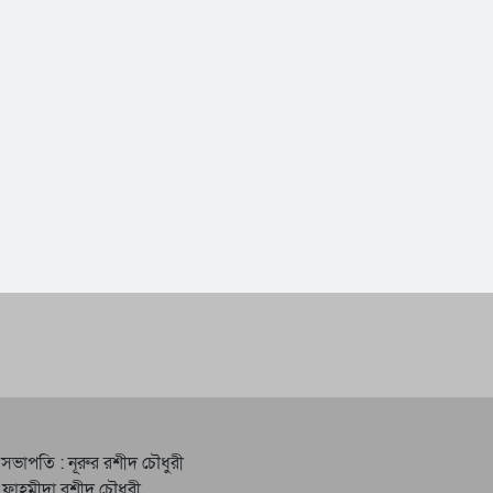
 সভাপতি : নূরুর রশীদ চৌধুরী
 ফাহমীদা রশীদ চৌধুরী