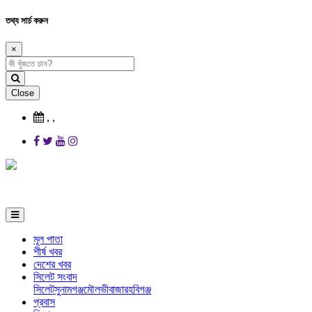
তথ্য সার্চ করুন
×
Close
,
,
মূল পাতা
শীর্ষ খবর
দেশের খবর
সিলেট সংবাদ
সিলেট
সুনামগঞ্জ
মৌলভীবাজার
হবিগঞ্জ
প্রবাস