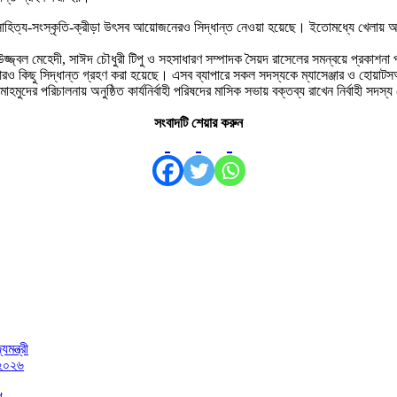
থম সাহিত্য-সংস্কৃতি-ক্রীড়া উৎসব আয়োজনেরও সিদ্ধান্ত নেওয়া হয়েছে। ইতোমধ্যে খেলায় 
 উজ্জ্বল মেহেদী, সাঈদ চৌধুরী টিপু ও সহসাধারণ সম্পাদক সৈয়দ রাসেলের সমন্বয়ে প্রকাশন
্ত আরও কিছু সিদ্ধান্ত গ্রহণ করা হয়েছে। এসব ব্যাপারে সকল সদস্যকে ম্যাসেঞ্জার ও হোয়া
ুদের পরিচালনায় অনুষ্ঠিত কার্যনির্বাহী পরিষদের মাসিক সভায় বক্তব্য রাখেন নির্বাহী স
সংবাদটি শেয়ার করুন
মন্ত্রী
 ২০২৬
গ