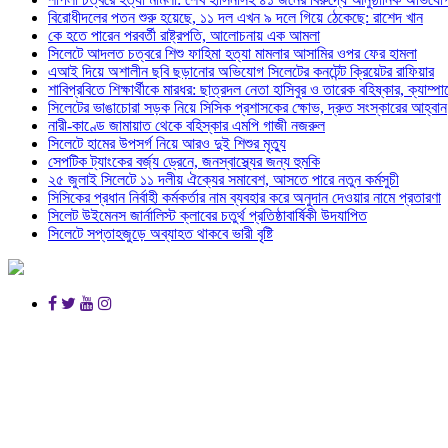
বিরোধীদলের পতন শুরু হয়েছে, ১১ দল এখন ৯ দলে গিয়ে ঠেকেছে: রাশেদ খান
কে হতে পারেন পরবর্তী রাষ্ট্রপতি, আলোচনায় এক আমলা
সিলেটে আদলত চত্বরে শিশু ফাহিমা হত্যা মামলার আসামির ওপর ফের হামলা
এআই দিয়ে অশালীন ছবি ছড়ানোর অভিযোগ সিলেটের কনটেন্ট ক্রিয়েটর রাফিয়ার
শাবিপ্রবিতে শিক্ষার্থীকে মারধর: ছাত্রদল নেতা হাসিবুর ও তারেক বহিষ্কার, ক্যাম্প
সিলেটের ভাঙাচোরা সড়ক নিয়ে সিসিক প্রশাসকের ক্ষোভ, দ্রুত সংস্কারের আহ্বান
নারী-কাণ্ডে জামায়াত থেকে বহিস্কার এমপি গাজী নজরুল
সিলেটে হামের উপসর্গ নিয়ে আরও দুই শিশুর মৃত্যু
সেপটিক ট্যাংকের বর্জ্য ড্রেনে, জনস্বাস্থ্যের জন্য হুমকি
২৫ জুলাই সিলেটে ১১ দলীয় ঐক্যের সমাবেশ, আসতে পারে নতুন কর্মসুচী
সিসিকের প্রধান নির্বাহী কর্মকর্তার নাম ব্যবহার করে অনুদান দেওয়ার নামে প্রতারণা
সিলেট উইমেনস জার্নালিস্ট ক্লাবের চতুর্থ প্রতিষ্ঠাবার্ষিকী উদযাপিত
সিলেটে সপ্তাহজুড়ে অব্যাহত থাকবে ভারী বৃষ্টি