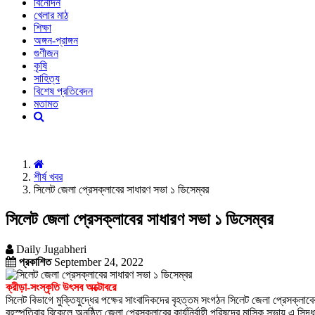
বিনোদন
খেলার মাঠ
শিক্ষা
অঙ্গন-প্রাঙ্গন
গুণীজন
কৃষি
সাহিত্য
বিশেষ প্রতিবেদন
মতামত
শীর্ষ খবর
সিলেট জেলা প্রেসক্লাবের সাধারণ সভা ১ ডিসেম্বর
সিলেট জেলা প্রেসক্লাবের সাধারণ সভা ১ ডিসেম্বর
Daily Jugabheri
প্রকাশিত
September 24, 2022
ক্রীড়া-সংস্কৃতি উৎসব অক্টোবরে
সিলেট বিভাগে মুক্তিযুদ্ধের পক্ষের সাংবাদিকদের বৃহত্তম সংগঠন সিলেট জেলা প্রেসক্লাবে
বৃহস্পতিবার বিকেলে অনুষ্ঠিত জেলা প্রেসক্লাবের কার্যনির্বাহী পরিষদের মাসিক সভায় এ সিদ