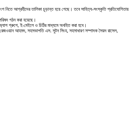
অংশ নিতে আগ্রহীদের তালিকা চূড়ান্ত হয়ে গেছে। তবে সাহিত্য-সংস্কৃতি প্রতিযোগিতায়
া পরিষদ গঠন করা হয়েছে।
টসঅ্যাপ গ্রুপে, ই-মেইলে ও চিঠির মাধ্যমে অবহিত করা হবে।
দস্য রেজওয়ান আহমদ, সহসভাপতি এস. সুটন সিংহ, সহসাধারণ সম্পাদক সৈয়দ রাসেল,