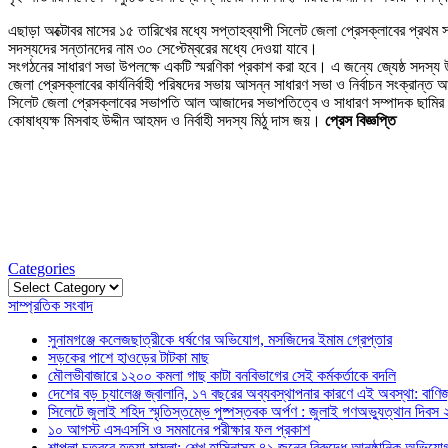
এছাড়া অক্টোবর মাসের ১৫ তারিখের মধ্যে সপ্তাহব্যাপী সিলেট জেলা প্রেসক্লাবের প্র
সদস্যদের সন্তানদের নাম ৩০ সেপ্টেম্বরের মধ্যে দেওয়া যাবে।
সংগঠনের সাধারণ সভা উপলক্ষে একটি স্মরণিকা প্রকাশ করা হবে। এ জন্যে জ্যেষ্ঠ সদস্য
জেলা প্রেসক্লাবের কার্যনির্বাহী পরিষদের সভায় আসন্ন সাধারণ সভা ও নির্বাচন সংক্রান
সিলেট জেলা প্রেসক্লাবের সভাপতি আল আজাদের সভাপতিত্বে ও সাধারণ সম্পাদক ছামির মাহম
কোষাধ্যক্ষ মিসবাহ উদ্দীন আহমদ ও নির্বাহী সদস্য মিঠু দাস জয়।
প্রেস বিজ্ঞপ্তি
Categories
Categories
সাম্প্রতিক সংবাদ
সুনামগঞ্জে কলেজছাত্রীকে ধর্ষণের অভিযোগ, মসজিদের ইমাম গ্রেপ্তার
সড়কের পাশে হাওড়ের টাটকা মাছ
মৌলভীবাজারে ১২০০ কমলা গাছ কাটা বনবিভাগের সেই কর্মকর্তাকে বদলি
দেশের বড় চ্যালেঞ্জ জ্বালানি, ১৭ বছরের অব্যবস্থাপনার কারণে এই অবস্থা: বাণিজ্য
সিলেটে জুলাই শহিদ স্মৃতিস্তম্ভে পুষ্পস্তবক অর্পণ : জুলাই গণঅভ্যুত্থান দিবস
১০ আগস্ট এসএসসি ও সমমানের পরীক্ষার ফল প্রকাশ
শাপলা চত্বরে হত্যা মামলা: শেখ হাসিনাসহ ৪১ জনের বিরুদ্ধে আনুষ্ঠানিক অভিযো