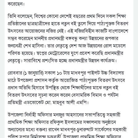
করেছেন।
তিনি বলেছেন, বিশ্বের কোনো দেশেই বছরের প্রথম দিনে সকল শিক্ষা
প্রতিষ্ঠানের ছাত্রছাত্রীদের হাতে নতুন বই তুলে দিয়ে পাঠ্যপুস্তক বিতরণ
উৎসবের আয়োজনের নজির নেই। এই নজিরবিহীন কাজটি বাংলাদেশে
সম্ভব করেছেন মাননীয় প্রধানমন্ত্রী বঙ্গবন্ধু কন্যা উন্নয়নের রূপকার
জননেত্রী শেখ হাসিনা। তার নেতৃত্বে দেশ আজ উন্নয়নের রোল মডেলে
পরিণত হয়েছে। স্বপ্নের মেট্রোরেলের যুগে প্রবেশ করেছি প্রধানমন্ত্রীর
নেতৃত্বে। সারাবিশ্বে প্রশংসিত হচ্ছে প্রধানমন্ত্রীর উন্নয়ন কার্যক্রম।
রোববার (১ জানুয়ারি) সকাল ১০ টায় মাধবপুর পাইলট উচ্চ বিদ্যালয়
মাঠে উপজেলা প্রশাসন কর্তৃক আয়োজিত পাঠ্যপুস্তক বিতরণ উৎসবে
প্রধান অতিথি হিসাবে উপস্থিত থেকে শিক্ষার্থীদের মাঝে নতুন বই
বিতরণ উৎসবের সূচনা করেন করেন বেসামরিক বিমান ও পর্যটন
প্রতিমন্ত্রী এডভোকেট মো. মাহবুব আলী এমপি।
উপজেলা নির্বাহী অফিসার মনজুর আহসানের সভাপতিত্বে সহকারী
প্রাথমিক শিক্ষা অফিসার রফিকুল ইসলামের সঞ্চালনায় অনুষ্ঠানে
অন্যান্যের মধ্যে বক্তব্য রাখেন মাধবপুর-চুনারুঘাট সার্কেলের সহকারী
পুলিশ সুপার নির্মলেন্দু চক্রবর্তী, উপজেলা প্রাথমিক শিক্ষা অফিসার