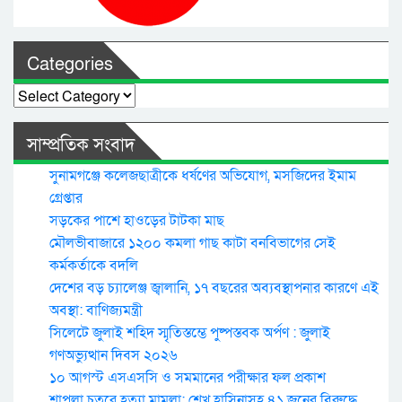
Categories
Categories
সাম্প্রতিক সংবাদ
সুনামগঞ্জে কলেজছাত্রীকে ধর্ষণের অভিযোগ, মসজিদের ইমাম
গ্রেপ্তার
সড়কের পাশে হাওড়ের টাটকা মাছ
মৌলভীবাজারে ১২০০ কমলা গাছ কাটা বনবিভাগের সেই
কর্মকর্তাকে বদলি
দেশের বড় চ্যালেঞ্জ জ্বালানি, ১৭ বছরের অব্যবস্থাপনার কারণে এই
অবস্থা: বাণিজ্যমন্ত্রী
সিলেটে জুলাই শহিদ স্মৃতিস্তম্ভে পুষ্পস্তবক অর্পণ : জুলাই
গণঅভ্যুত্থান দিবস ২০২৬
১০ আগস্ট এসএসসি ও সমমানের পরীক্ষার ফল প্রকাশ
শাপলা চত্বরে হত্যা মামলা: শেখ হাসিনাসহ ৪১ জনের বিরুদ্ধে