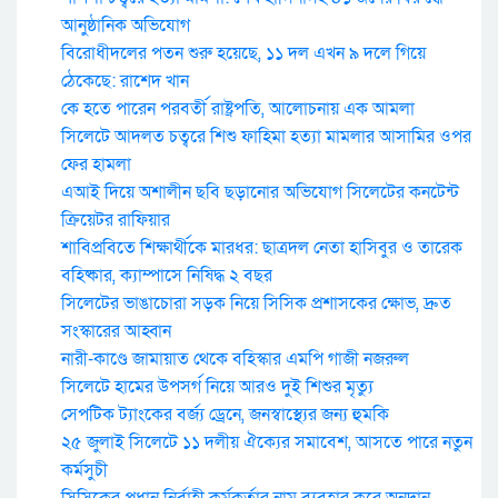
আনুষ্ঠানিক অভিযোগ
বিরোধীদলের পতন শুরু হয়েছে, ১১ দল এখন ৯ দলে গিয়ে
ঠেকেছে: রাশেদ খান
কে হতে পারেন পরবর্তী রাষ্ট্রপতি, আলোচনায় এক আমলা
সিলেটে আদলত চত্বরে শিশু ফাহিমা হত্যা মামলার আসামির ওপর
ফের হামলা
এআই দিয়ে অশালীন ছবি ছড়ানোর অভিযোগ সিলেটের কনটেন্ট
ক্রিয়েটর রাফিয়ার
শাবিপ্রবিতে শিক্ষার্থীকে মারধর: ছাত্রদল নেতা হাসিবুর ও তারেক
বহিষ্কার, ক্যাম্পাসে নিষিদ্ধ ২ বছর
সিলেটের ভাঙাচোরা সড়ক নিয়ে সিসিক প্রশাসকের ক্ষোভ, দ্রুত
সংস্কারের আহ্বান
নারী-কাণ্ডে জামায়াত থেকে বহিস্কার এমপি গাজী নজরুল
সিলেটে হামের উপসর্গ নিয়ে আরও দুই শিশুর মৃত্যু
সেপটিক ট্যাংকের বর্জ্য ড্রেনে, জনস্বাস্থ্যের জন্য হুমকি
২৫ জুলাই সিলেটে ১১ দলীয় ঐক্যের সমাবেশ, আসতে পারে নতুন
কর্মসুচী