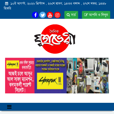
১০ই আগস্ট, ২০২৬ খ্রিস্টাব্দ
,
২৬শে শ্রাবণ, ১৪৩৩ বঙ্গাব্দ
,
২৭শে সফর, ১৪৪৮
হিজরি
সার্চ
আপনি ও লিখুন