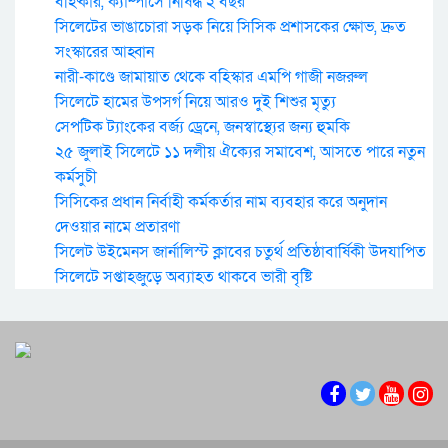
বহিষ্কার, ক্যাম্পাসে নিষিদ্ধ ২ বছর
সিলেটের ভাঙাচোরা সড়ক নিয়ে সিসিক প্রশাসকের ক্ষোভ, দ্রুত
সংস্কারের আহ্বান
নারী-কাণ্ডে জামায়াত থেকে বহিস্কার এমপি গাজী নজরুল
সিলেটে হামের উপসর্গ নিয়ে আরও দুই শিশুর মৃত্যু
সেপটিক ট্যাংকের বর্জ্য ড্রেনে, জনস্বাস্থ্যের জন্য হুমকি
২৫ জুলাই সিলেটে ১১ দলীয় ঐক্যের সমাবেশ, আসতে পারে নতুন
কর্মসুচী
সিসিকের প্রধান নির্বাহী কর্মকর্তার নাম ব্যবহার করে অনুদান
দেওয়ার নামে প্রতারণা
সিলেট উইমেনস জার্নালিস্ট ক্লাবের চতুর্থ প্রতিষ্ঠাবার্ষিকী উদযাপিত
সিলেটে সপ্তাহজুড়ে অব্যাহত থাকবে ভারী বৃষ্টি