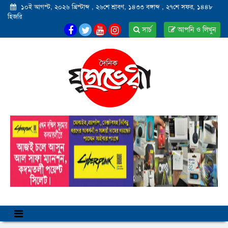
১০ই আগস্ট, ২০২৬ খ্রিস্টাব্দ
,
২৬শে শ্রাবণ, ১৪৩৩ বঙ্গাব্দ
,
২৭শে সফর, ১৪৪৮
হিজরি
সার্চ
আপনি ও লিখুন