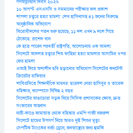
গণঅভ্যুত্থান দিবস ২০২৬
১০ আগস্ট এসএসসি ও সমমানের পরীক্ষার ফল প্রকাশ
শাপলা চত্বরে হত্যা মামলা: শেখ হাসিনাসহ ৪১ জনের বিরুদ্ধে
আনুষ্ঠানিক অভিযোগ
বিরোধীদলের পতন শুরু হয়েছে, ১১ দল এখন ৯ দলে গিয়ে
ঠেকেছে: রাশেদ খান
কে হতে পারেন পরবর্তী রাষ্ট্রপতি, আলোচনায় এক আমলা
সিলেটে আদলত চত্বরে শিশু ফাহিমা হত্যা মামলার আসামির ওপর
ফের হামলা
এআই দিয়ে অশালীন ছবি ছড়ানোর অভিযোগ সিলেটের কনটেন্ট
ক্রিয়েটর রাফিয়ার
শাবিপ্রবিতে শিক্ষার্থীকে মারধর: ছাত্রদল নেতা হাসিবুর ও তারেক
বহিষ্কার, ক্যাম্পাসে নিষিদ্ধ ২ বছর
সিলেটের ভাঙাচোরা সড়ক নিয়ে সিসিক প্রশাসকের ক্ষোভ, দ্রুত
সংস্কারের আহ্বান
নারী-কাণ্ডে জামায়াত থেকে বহিস্কার এমপি গাজী নজরুল
সিলেটে হামের উপসর্গ নিয়ে আরও দুই শিশুর মৃত্যু
সেপটিক ট্যাংকের বর্জ্য ড্রেনে, জনস্বাস্থ্যের জন্য হুমকি