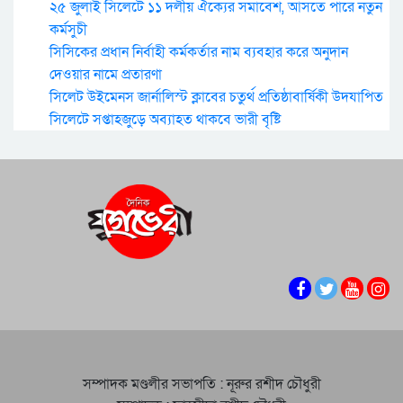
২৫ জুলাই সিলেটে ১১ দলীয় ঐক্যের সমাবেশ, আসতে পারে নতুন
কর্মসুচী
সিসিকের প্রধান নির্বাহী কর্মকর্তার নাম ব্যবহার করে অনুদান
দেওয়ার নামে প্রতারণা
সিলেট উইমেনস জার্নালিস্ট ক্লাবের চতুর্থ প্রতিষ্ঠাবার্ষিকী উদযাপিত
সিলেটে সপ্তাহজুড়ে অব্যাহত থাকবে ভারী বৃষ্টি
সম্পাদক মণ্ডলীর সভাপতি : নূরুর রশীদ চৌধুরী