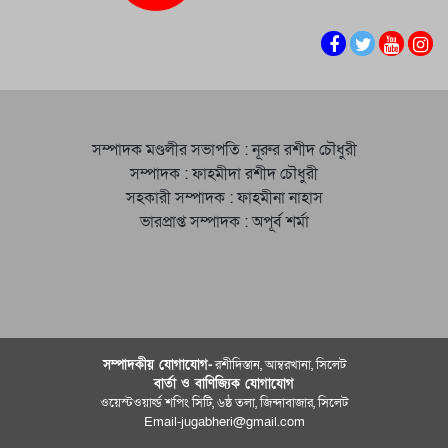
সম্পাদক মণ্ডলীর সভাপতি : নূরুর রশীদ চৌধুরী
সম্পাদক : ফাহমীদা রশীদ চৌধুরী
সহকারী সম্পাদক : ফাহমীনা নাহাস
ভারপ্রাপ্ত সম্পাদক : অপূর্ব শর্মা
সম্পাদকীয় যােগাযোগ-
রশীদিস্তান, আম্বরখানা, সিলেট
বার্তা ও বাণিজ্যিক যোগাযােগ
ওয়েস্টওয়ার্ল্ড শপিং সিটি, ৬ষ্ঠ তলা, জিন্দাবাজার, সিলেট
Email-jugabheri@gmail.com