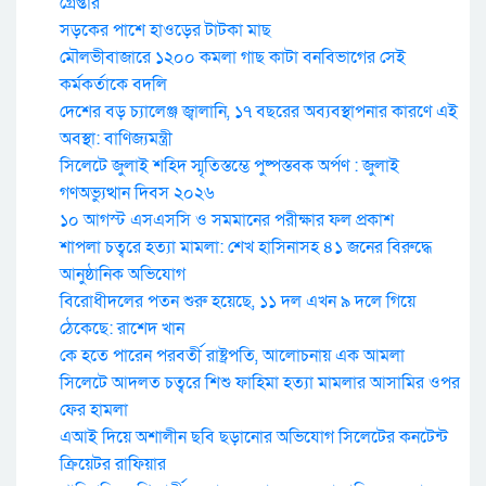
গ্রেপ্তার
সড়কের পাশে হাওড়ের টাটকা মাছ
মৌলভীবাজারে ১২০০ কমলা গাছ কাটা বনবিভাগের সেই
কর্মকর্তাকে বদলি
দেশের বড় চ্যালেঞ্জ জ্বালানি, ১৭ বছরের অব্যবস্থাপনার কারণে এই
অবস্থা: বাণিজ্যমন্ত্রী
সিলেটে জুলাই শহিদ স্মৃতিস্তম্ভে পুষ্পস্তবক অর্পণ : জুলাই
গণঅভ্যুত্থান দিবস ২০২৬
১০ আগস্ট এসএসসি ও সমমানের পরীক্ষার ফল প্রকাশ
শাপলা চত্বরে হত্যা মামলা: শেখ হাসিনাসহ ৪১ জনের বিরুদ্ধে
আনুষ্ঠানিক অভিযোগ
বিরোধীদলের পতন শুরু হয়েছে, ১১ দল এখন ৯ দলে গিয়ে
ঠেকেছে: রাশেদ খান
কে হতে পারেন পরবর্তী রাষ্ট্রপতি, আলোচনায় এক আমলা
সিলেটে আদলত চত্বরে শিশু ফাহিমা হত্যা মামলার আসামির ওপর
ফের হামলা
এআই দিয়ে অশালীন ছবি ছড়ানোর অভিযোগ সিলেটের কনটেন্ট
ক্রিয়েটর রাফিয়ার