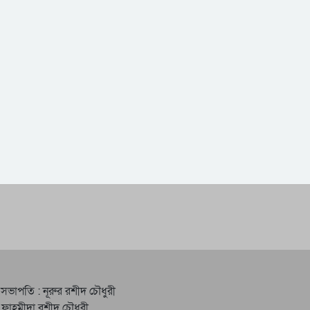
 সভাপতি : নূরুর রশীদ চৌধুরী
 ফাহমীদা রশীদ চৌধুরী