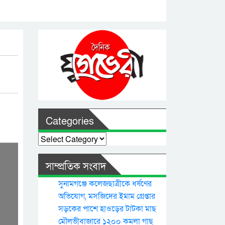
Categories
Categories
সাম্প্রতিক সংবাদ
সুনামগঞ্জে কলেজছাত্রীকে ধর্ষণের
অভিযোগ, মসজিদের ইমাম গ্রেপ্তার
সড়কের পাশে হাওড়ের টাটকা মাছ
মৌলভীবাজারে ১২০০ কমলা গাছ