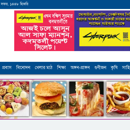
 সফর, ১৪৪৮ হিজরি
প্রবাস
বিনোদন
খেলার মাঠ
শিক্ষা
অঙ্গন-প্রাঙ্গন
গুণীজন
কৃষি
সাহি