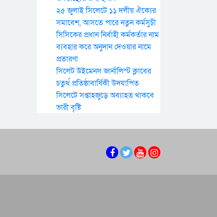
২৫ জুলাই সিলেটে ১১ দলীয় ঐক্যের
সমাবেশ, আসতে পারে নতুন কর্মসুচী
সিসিকের প্রধান নির্বাহী কর্মকর্তার নাম
ব্যবহার করে অনুদান দেওয়ার নামে
প্রতারণা
সিলেট উইমেনস জার্নালিস্ট ক্লাবের
চতুর্থ প্রতিষ্ঠাবার্ষিকী উদযাপিত
সিলেটে সপ্তাহজুড়ে অব্যাহত থাকবে
ভারী বৃষ্টি