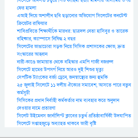
সিলেটে আদলত চত্বরে শিশু ফাহিমা হত্যা মামলার আসামির ওপর
ফের হামলা
এআই দিয়ে অশালীন ছবি ছড়ানোর অভিযোগ সিলেটের কনটেন্ট
ক্রিয়েটর রাফিয়ার
শাবিপ্রবিতে শিক্ষার্থীকে মারধর: ছাত্রদল নেতা হাসিবুর ও তারেক
বহিষ্কার, ক্যাম্পাসে নিষিদ্ধ ২ বছর
সিলেটের ভাঙাচোরা সড়ক নিয়ে সিসিক প্রশাসকের ক্ষোভ, দ্রুত
সংস্কারের আহ্বান
নারী-কাণ্ডে জামায়াত থেকে বহিস্কার এমপি গাজী নজরুল
সিলেটে হামের উপসর্গ নিয়ে আরও দুই শিশুর মৃত্যু
সেপটিক ট্যাংকের বর্জ্য ড্রেনে, জনস্বাস্থ্যের জন্য হুমকি
২৫ জুলাই সিলেটে ১১ দলীয় ঐক্যের সমাবেশ, আসতে পারে নতুন
কর্মসুচী
সিসিকের প্রধান নির্বাহী কর্মকর্তার নাম ব্যবহার করে অনুদান
দেওয়ার নামে প্রতারণা
সিলেট উইমেনস জার্নালিস্ট ক্লাবের চতুর্থ প্রতিষ্ঠাবার্ষিকী উদযাপিত
সিলেটে সপ্তাহজুড়ে অব্যাহত থাকবে ভারী বৃষ্টি