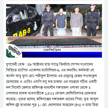
যুগভেরী ডেস্ক : ২৯ অক্টোবর রাত সাড়ে তিনটায় গোপন সংবাদের
ভিত্তিতে র‌্যাপিড এ্যাকশন ব্যাটালিয়ন-৯, এর কমান্ডিং কর্মকর্তা লে.
কর্ণেল আবু মুসা মোঃ শরীফুল ইসলাম এর নেতৃত্বে মেজর শওকাতুল
মোনায়েম ও এ্যডিঃ এসপি বসু দত্ত চাকমা এর সমন্বয়ে গঠিত একটি
দল সিলেট জেলার জকিগঞ্জ থানাধীন গঙ্গারজল এলাকা থেকে ২
পেশাদার মাদক ব্যবসায়ীকে ১,৫০১ বোতল ফেন্সিডিলসহ গ্রেফতার
করেছে। ধৃতরা হলেন, জকিগঞ্জের গঙ্গারজল গ্রামের পিতা. মৃত আব্দুল
জলিল @ মাখনের পুত্র ১। মো. দেলোয়ার আহমেদ (৩৬) ও মায়া মিয়া