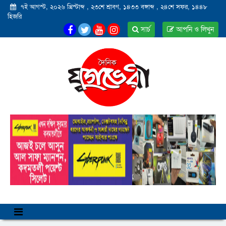
৭ই আগস্ট, ২০২৬ খ্রিস্টাব্দ
,
২৩শে শ্রাবণ, ১৪৩৩ বঙ্গাব্দ
,
২৪শে সফর, ১৪৪৮
হিজরি
সার্চ
আপনি ও লিখুন