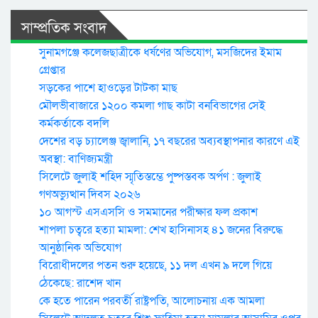
সাম্প্রতিক সংবাদ
সুনামগঞ্জে কলেজছাত্রীকে ধর্ষণের অভিযোগ, মসজিদের ইমাম
গ্রেপ্তার
সড়কের পাশে হাওড়ের টাটকা মাছ
মৌলভীবাজারে ১২০০ কমলা গাছ কাটা বনবিভাগের সেই
কর্মকর্তাকে বদলি
দেশের বড় চ্যালেঞ্জ জ্বালানি, ১৭ বছরের অব্যবস্থাপনার কারণে এই
অবস্থা: বাণিজ্যমন্ত্রী
সিলেটে জুলাই শহিদ স্মৃতিস্তম্ভে পুষ্পস্তবক অর্পণ : জুলাই
গণঅভ্যুত্থান দিবস ২০২৬
১০ আগস্ট এসএসসি ও সমমানের পরীক্ষার ফল প্রকাশ
শাপলা চত্বরে হত্যা মামলা: শেখ হাসিনাসহ ৪১ জনের বিরুদ্ধে
আনুষ্ঠানিক অভিযোগ
বিরোধীদলের পতন শুরু হয়েছে, ১১ দল এখন ৯ দলে গিয়ে
ঠেকেছে: রাশেদ খান
কে হতে পারেন পরবর্তী রাষ্ট্রপতি, আলোচনায় এক আমলা