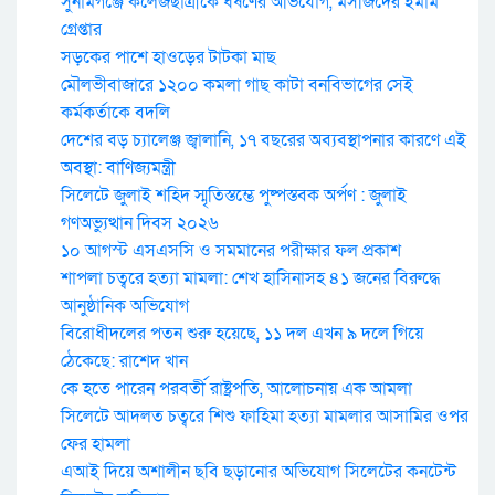
সুনামগঞ্জে কলেজছাত্রীকে ধর্ষণের অভিযোগ, মসজিদের ইমাম
গ্রেপ্তার
সড়কের পাশে হাওড়ের টাটকা মাছ
মৌলভীবাজারে ১২০০ কমলা গাছ কাটা বনবিভাগের সেই
কর্মকর্তাকে বদলি
দেশের বড় চ্যালেঞ্জ জ্বালানি, ১৭ বছরের অব্যবস্থাপনার কারণে এই
অবস্থা: বাণিজ্যমন্ত্রী
সিলেটে জুলাই শহিদ স্মৃতিস্তম্ভে পুষ্পস্তবক অর্পণ : জুলাই
গণঅভ্যুত্থান দিবস ২০২৬
১০ আগস্ট এসএসসি ও সমমানের পরীক্ষার ফল প্রকাশ
শাপলা চত্বরে হত্যা মামলা: শেখ হাসিনাসহ ৪১ জনের বিরুদ্ধে
আনুষ্ঠানিক অভিযোগ
বিরোধীদলের পতন শুরু হয়েছে, ১১ দল এখন ৯ দলে গিয়ে
ঠেকেছে: রাশেদ খান
কে হতে পারেন পরবর্তী রাষ্ট্রপতি, আলোচনায় এক আমলা
সিলেটে আদলত চত্বরে শিশু ফাহিমা হত্যা মামলার আসামির ওপর
ফের হামলা
এআই দিয়ে অশালীন ছবি ছড়ানোর অভিযোগ সিলেটের কনটেন্ট