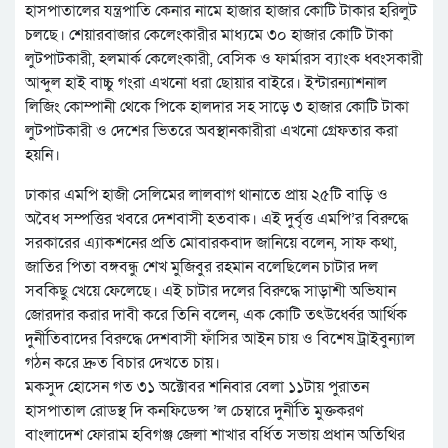
হাসপাতালের যন্ত্রপাতি কেনার নামে হাজার হাজার কোটি টাকার হরিলুট
চলছে। শেয়ারবাজার কেলেংকারীর মাধ্যমে ৩০ হাজার কোটি টাকা
লুটপাটকারী, হলমার্ক কেলেংকারী, বেসিক ও ফার্মারস ব্যাংক ধ্বংসকারী
আব্দুল হাই বাচ্চু গংরা এখনো ধরা ছোয়ার বাইরে। ইন্টারন্যাশনাল
লিজিং কোম্পানী থেকে পিকে হালদার সহ সাড়ে ৩ হাজার কোটি টাকা
লুটপাটকারী ও দেশের ভিতরে অবস্থানকারীরা এখনো গ্রেফতার করা
হয়নি।
ঢাকার এমপি হাজী সেলিমের লালবাগ থানাতে প্রায় ২৫টি বাড়ি ও
অবৈধ সম্পত্তির খবরে দেশবাসী হতবাক। এই দুর্বৃত্ত এমপি’র বিরুদ্ধে
সরকারের এ্যাকশনের প্রতি মোবারকবাদ জানিয়ে বলেন, সাফ কথা,
জাতির পিতা বঙ্গবন্ধু শেখ মুজিবুর রহমান বলেছিলেন চাটার দল
সবকিছু খেয়ে ফেলেছে। এই চাটার দলের বিরুদ্ধে সাড়াশী অভিযান
জোরদার করার দাবী করে তিনি বলেন, এক কোটি তৎউর্ধ্বের আর্থিক
দুর্নীতিবাদের বিরুদ্ধে দেশবাসী ফাঁসির আইন চায় ও বিশেষ ট্রাইবুন্যাল
গঠন করে দ্রুত বিচার দেখতে চায়।
মকসুদ হোসেন গত ৩১ অক্টোবর শনিবার বেলা ১১টায় পুরাতন
হাসপাতাল রোডস্থ দি কনফিডেন্স ’ল চেম্বারে দুর্নীতি মুক্তকরণ
বাংলাদেশ ফোরাম হবিগঞ্জ জেলা শাখার বর্ধিত সভায় প্রধান অতিথির