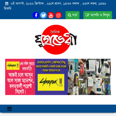
৬ই আগস্ট, ২০২৬ খ্রিস্টাব্দ
,
২২শে শ্রাবণ, ১৪৩৩ বঙ্গাব্দ
,
২৩শে সফর, ১৪৪৮
হিজরি
সার্চ
আপনি ও লিখুন