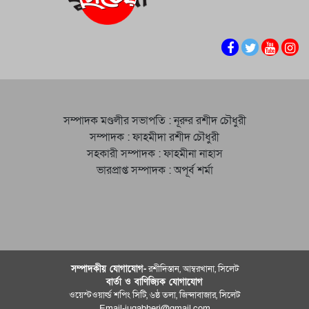
সম্পাদক মণ্ডলীর সভাপতি : নূরুর রশীদ চৌধুরী
সম্পাদক : ফাহমীদা রশীদ চৌধুরী
সহকারী সম্পাদক : ফাহমীনা নাহাস
ভারপ্রাপ্ত সম্পাদক : অপূর্ব শর্মা
সম্পাদকীয় যােগাযোগ-
রশীদিস্তান, আম্বরখানা, সিলেট
বার্তা ও বাণিজ্যিক যোগাযােগ
ওয়েস্টওয়ার্ল্ড শপিং সিটি, ৬ষ্ঠ তলা, জিন্দাবাজার, সিলেট
Email-jugabheri@gmail.com