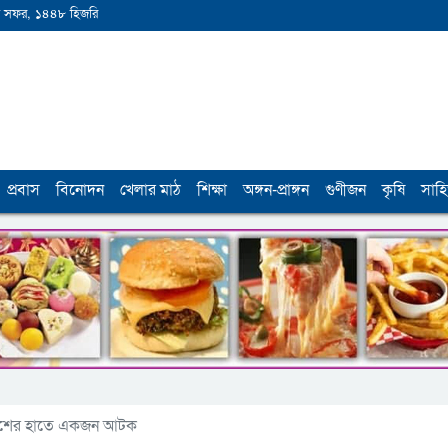
 সফর, ১৪৪৮ হিজরি
প্রবাস
বিনোদন
খেলার মাঠ
শিক্ষা
অঙ্গন-প্রাঙ্গন
গুণীজন
কৃষি
সাহি
ুলিশের হাতে একজন আটক