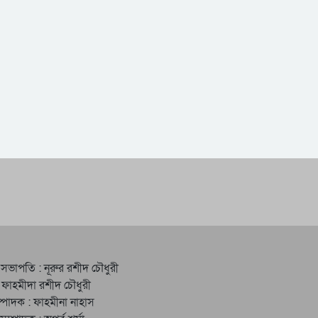
 সভাপতি : নূরুর রশীদ চৌধুরী
 ফাহমীদা রশীদ চৌধুরী
্পাদক : ফাহমীনা নাহাস