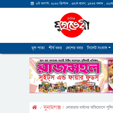
৯ই আগস্ট, ২০২৬ খ্রিস্টাব্দ
,
২৫শে শ্রাবণ, ১৪৩৩ বঙ্গাব্দ
,
২৬শে
মূল পাতা
শীর্ষ খবর
দেশের খবর
সিলেট সংবাদ
সুনামগঞ্জ
দোয়ারায় ধর্ষণের অভিযোগে প