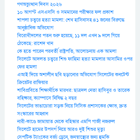
গণঅভ্যুত্থান দিবস ২০২৬
১০ আগস্ট এসএসসি ও সমমানের পরীক্ষার ফল প্রকাশ
শাপলা চত্বরে হত্যা মামলা: শেখ হাসিনাসহ ৪১ জনের বিরুদ্ধে
আনুষ্ঠানিক অভিযোগ
বিরোধীদলের পতন শুরু হয়েছে, ১১ দল এখন ৯ দলে গিয়ে
ঠেকেছে: রাশেদ খান
কে হতে পারেন পরবর্তী রাষ্ট্রপতি, আলোচনায় এক আমলা
সিলেটে আদলত চত্বরে শিশু ফাহিমা হত্যা মামলার আসামির ওপর
ফের হামলা
এআই দিয়ে অশালীন ছবি ছড়ানোর অভিযোগ সিলেটের কনটেন্ট
ক্রিয়েটর রাফিয়ার
শাবিপ্রবিতে শিক্ষার্থীকে মারধর: ছাত্রদল নেতা হাসিবুর ও তারেক
বহিষ্কার, ক্যাম্পাসে নিষিদ্ধ ২ বছর
সিলেটের ভাঙাচোরা সড়ক নিয়ে সিসিক প্রশাসকের ক্ষোভ, দ্রুত
সংস্কারের আহ্বান
নারী-কাণ্ডে জামায়াত থেকে বহিস্কার এমপি গাজী নজরুল
সিলেটে হামের উপসর্গ নিয়ে আরও দুই শিশুর মৃত্যু
সেপটিক ট্যাংকের বর্জ্য ড্রেনে, জনস্বাস্থ্যের জন্য হুমকি