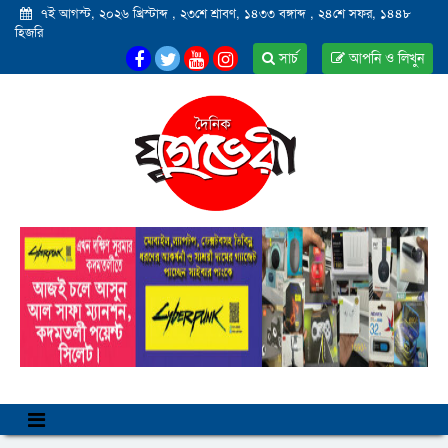
৭ই আগস্ট, ২০২৬ খ্রিস্টাব্দ
,
২৩শে শ্রাবণ, ১৪৩৩ বঙ্গাব্দ
,
২৪শে সফর, ১৪৪৮
হিজরি
সার্চ
আপনি ও লিখুন