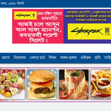
 সফর, ১৪৪৮ হিজরি
প্রবাস
বিনোদন
খেলার মাঠ
শিক্ষা
অঙ্গন-প্রাঙ্গন
গুণীজন
কৃষি
সাহি