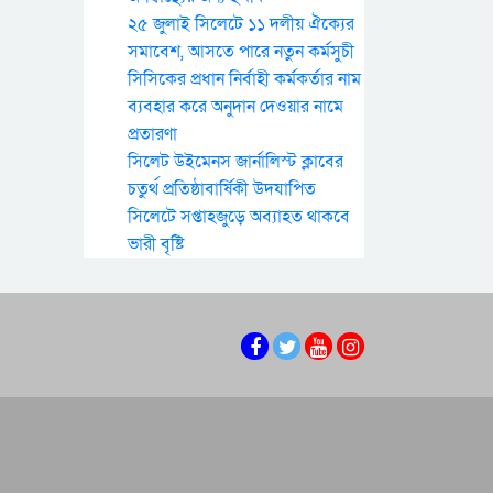
২৫ জুলাই সিলেটে ১১ দলীয় ঐক্যের
সমাবেশ, আসতে পারে নতুন কর্মসুচী
সিসিকের প্রধান নির্বাহী কর্মকর্তার নাম
ব্যবহার করে অনুদান দেওয়ার নামে
প্রতারণা
সিলেট উইমেনস জার্নালিস্ট ক্লাবের
চতুর্থ প্রতিষ্ঠাবার্ষিকী উদযাপিত
সিলেটে সপ্তাহজুড়ে অব্যাহত থাকবে
ভারী বৃষ্টি