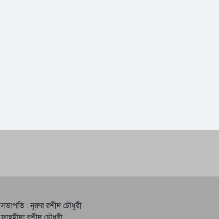
 সভাপতি : নূরুর রশীদ চৌধুরী
 ফাহমীদা রশীদ চৌধুরী