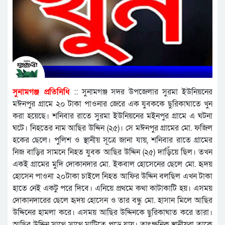
সুনামগঞ্জ প্রতিনিধি
:: সুনামগঞ্জ সদর উপজেলার সুরমা ইউনিয়নের
মঈনপুর গ্রামে ২০ টাকা পাওনার জেরে এক যুবককে ছুরিকাঘাতে খুন
করা হয়েছে। শনিবার রাতে সুরমা ইউনিয়নের মইনপুর গ্রামে এ ঘটনা
ঘটে। নিহতের নাম আছির উদ্দিন (২৫)। সে মঈনপুর গ্রামের মো. ফজিল
হকের ছেলে। পুলিশ ও স্থানীয় সূত্রে জানা যায়, শনিবার রাতে গ্রামের
নিজ বাড়ির সামনে নিহত যুবক আছির উদ্দিন (২৫) দাড়িঁয়ে ছিল। তখন
একই গ্রামের মুদি দোকানদার মো. ইকবাল হোসেনের ছেলে মো. হৃদয়
হোসেন পাওনা ২০টাকা চাইলে নিহত আফির উদ্দিন বলছিল এখন টাকা
হাতে নেই একটু পরে দিবে। এনিয়ে প্রথমে কথা কাটাকাটি হয়। এসময়
দোকানদারের ছেলে হৃদয় হোসেন ও তার বন্ধু মো. হাসান মিলে আছির
উদ্দিনের হামলা করে। এসময় আছির উদ্দিনকে ছুরিকাঘাত করে তারা।
আছির উদ্দিন সাথে সাথে মাটিতে পড়ে যায়। তাৎক্ষনিক স্থানীয়রা তাকে