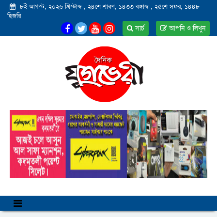
৮ই আগস্ট, ২০২৬ খ্রিস্টাব্দ
,
২৪শে শ্রাবণ, ১৪৩৩ বঙ্গাব্দ
,
২৫শে সফর, ১৪৪৮
হিজরি
সার্চ
আপনি ও লিখুন