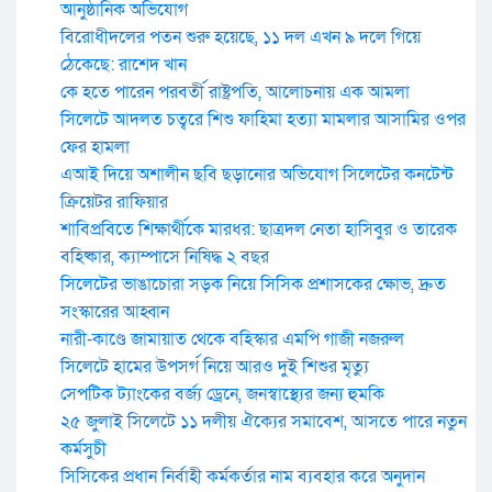
আনুষ্ঠানিক অভিযোগ
বিরোধীদলের পতন শুরু হয়েছে, ১১ দল এখন ৯ দলে গিয়ে
ঠেকেছে: রাশেদ খান
কে হতে পারেন পরবর্তী রাষ্ট্রপতি, আলোচনায় এক আমলা
সিলেটে আদলত চত্বরে শিশু ফাহিমা হত্যা মামলার আসামির ওপর
ফের হামলা
এআই দিয়ে অশালীন ছবি ছড়ানোর অভিযোগ সিলেটের কনটেন্ট
ক্রিয়েটর রাফিয়ার
শাবিপ্রবিতে শিক্ষার্থীকে মারধর: ছাত্রদল নেতা হাসিবুর ও তারেক
বহিষ্কার, ক্যাম্পাসে নিষিদ্ধ ২ বছর
সিলেটের ভাঙাচোরা সড়ক নিয়ে সিসিক প্রশাসকের ক্ষোভ, দ্রুত
সংস্কারের আহ্বান
নারী-কাণ্ডে জামায়াত থেকে বহিস্কার এমপি গাজী নজরুল
সিলেটে হামের উপসর্গ নিয়ে আরও দুই শিশুর মৃত্যু
সেপটিক ট্যাংকের বর্জ্য ড্রেনে, জনস্বাস্থ্যের জন্য হুমকি
২৫ জুলাই সিলেটে ১১ দলীয় ঐক্যের সমাবেশ, আসতে পারে নতুন
কর্মসুচী
সিসিকের প্রধান নির্বাহী কর্মকর্তার নাম ব্যবহার করে অনুদান