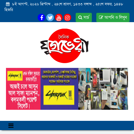
৮ই আগস্ট, ২০২৬ খ্রিস্টাব্দ
,
২৪শে শ্রাবণ, ১৪৩৩ বঙ্গাব্দ
,
২৫শে সফর, ১৪৪৮
হিজরি
সার্চ
আপনি ও লিখুন