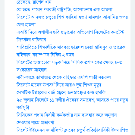
ঠেকেছে: রাশেদ খান
কে হতে পারেন পরবর্তী রাষ্ট্রপতি, আলোচনায় এক আমলা
সিলেটে আদলত চত্বরে শিশু ফাহিমা হত্যা মামলার আসামির ওপর
ফের হামলা
এআই দিয়ে অশালীন ছবি ছড়ানোর অভিযোগ সিলেটের কনটেন্ট
ক্রিয়েটর রাফিয়ার
শাবিপ্রবিতে শিক্ষার্থীকে মারধর: ছাত্রদল নেতা হাসিবুর ও তারেক
বহিষ্কার, ক্যাম্পাসে নিষিদ্ধ ২ বছর
সিলেটের ভাঙাচোরা সড়ক নিয়ে সিসিক প্রশাসকের ক্ষোভ, দ্রুত
সংস্কারের আহ্বান
নারী-কাণ্ডে জামায়াত থেকে বহিস্কার এমপি গাজী নজরুল
সিলেটে হামের উপসর্গ নিয়ে আরও দুই শিশুর মৃত্যু
সেপটিক ট্যাংকের বর্জ্য ড্রেনে, জনস্বাস্থ্যের জন্য হুমকি
২৫ জুলাই সিলেটে ১১ দলীয় ঐক্যের সমাবেশ, আসতে পারে নতুন
কর্মসুচী
সিসিকের প্রধান নির্বাহী কর্মকর্তার নাম ব্যবহার করে অনুদান
দেওয়ার নামে প্রতারণা
সিলেট উইমেনস জার্নালিস্ট ক্লাবের চতুর্থ প্রতিষ্ঠাবার্ষিকী উদযাপিত