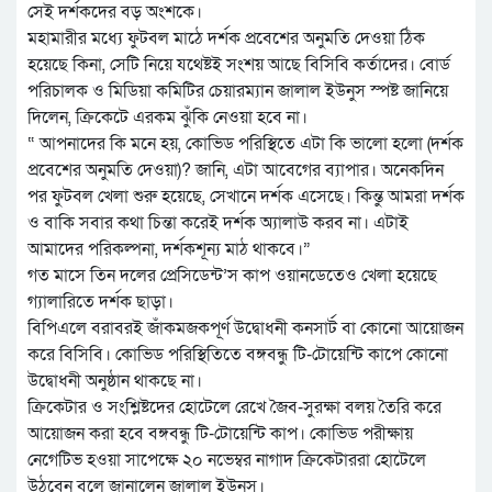
সেই দর্শকদের বড় অংশকে।
মহামারীর মধ্যে ফুটবল মাঠে দর্শক প্রবেশের অনুমতি দেওয়া ঠিক
হয়েছে কিনা, সেটি নিয়ে যথেষ্টই সংশয় আছে বিসিবি কর্তাদের। বোর্ড
পরিচালক ও মিডিয়া কমিটির চেয়ারম্যান জালাল ইউনুস স্পষ্ট জানিয়ে
দিলেন, ক্রিকেটে এরকম ঝুঁকি নেওয়া হবে না।
“ আপনাদের কি মনে হয়, কোভিড পরিস্থিতে এটা কি ভালো হলো (দর্শক
প্রবেশের অনুমতি দেওয়া)? জানি, এটা আবেগের ব্যাপার। অনেকদিন
পর ফুটবল খেলা শুরু হয়েছে, সেখানে দর্শক এসেছে। কিন্তু আমরা দর্শক
ও বাকি সবার কথা চিন্তা করেই দর্শক অ্যালাউ করব না। এটাই
আমাদের পরিকল্পনা, দর্শকশূন্য মাঠ থাকবে।”
গত মাসে তিন দলের প্রেসিডেন্ট’স কাপ ওয়ানডেতেও খেলা হয়েছে
গ্যালারিতে দর্শক ছাড়া।
বিপিএলে বরাবরই জাঁকমজকপূর্ণ উদ্বোধনী কনসার্ট বা কোনো আয়োজন
করে বিসিবি। কোভিড পরিস্থিতিতে বঙ্গবন্ধু টি-টোয়েন্টি কাপে কোনো
উদ্বোধনী অনুষ্ঠান থাকছে না।
ক্রিকেটার ও সংশ্লিষ্টদের হোটেলে রেখে জৈব-সুরক্ষা বলয় তৈরি করে
আয়োজন করা হবে বঙ্গবন্ধু টি-টোয়েন্টি কাপ। কোভিড পরীক্ষায়
নেগেটিভ হওয়া সাপেক্ষে ২০ নভেম্বর নাগাদ ক্রিকেটাররা হোটেলে
উঠবেন বলে জানালেন জালাল ইউনুস।