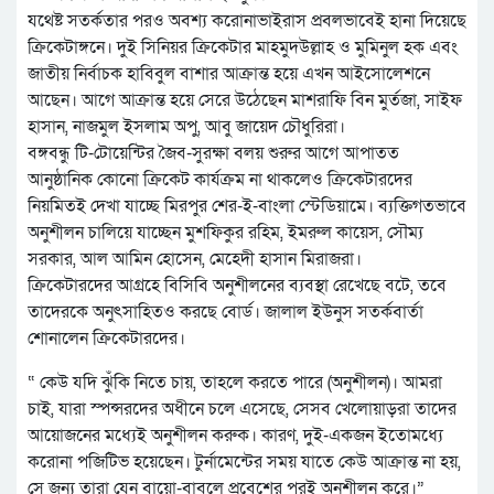
যথেষ্ট সতর্কতার পরও অবশ্য করোনাভাইরাস প্রবলভাবেই হানা দিয়েছে
ক্রিকেটাঙ্গনে। দুই সিনিয়র ক্রিকেটার মাহমুদউল্লাহ ও মুমিনুল হক এবং
জাতীয় নির্বাচক হাবিবুল বাশার আক্রান্ত হয়ে এখন আইসোলেশনে
আছেন। আগে আক্রান্ত হয়ে সেরে উঠেছেন মাশরাফি বিন মুর্তজা, সাইফ
হাসান, নাজমুল ইসলাম অপু, আবু জায়েদ চৌধুরিরা।
বঙ্গবন্ধু টি-টোয়েন্টির জৈব-সুরক্ষা বলয় শুরুর আগে আপাতত
আনুষ্ঠানিক কোনো ক্রিকেট কার্যক্রম না থাকলেও ক্রিকেটারদের
নিয়মিতই দেখা যাচ্ছে মিরপুর শের-ই-বাংলা স্টেডিয়ামে। ব্যক্তিগতভাবে
অনুশীলন চালিয়ে যাচ্ছেন মুশফিকুর রহিম, ইমরুল কায়েস, সৌম্য
সরকার, আল আমিন হোসেন, মেহেদী হাসান মিরাজরা।
ক্রিকেটারদের আগ্রহে বিসিবি অনুশীলনের ব্যবস্থা রেখেছে বটে, তবে
তাদেরকে অনুৎসাহিতও করছে বোর্ড। জালাল ইউনুস সতর্কবার্তা
শোনালেন ক্রিকেটারদের।
“ কেউ যদি ঝুঁকি নিতে চায়, তাহলে করতে পারে (অনুশীলন)। আমরা
চাই, যারা স্পন্সরদের অধীনে চলে এসেছে, সেসব খেলোয়াড়রা তাদের
আয়োজনের মধ্যেই অনুশীলন করুক। কারণ, দুই-একজন ইতোমধ্যে
করোনা পজিটিভ হয়েছেন। টুর্নামেন্টের সময় যাতে কেউ আক্রান্ত না হয়,
সে জন্য তারা যেন বায়ো-বাবলে প্রবেশের পরই অনুশীলন করে।”