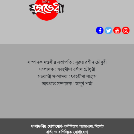
সম্পাদক মণ্ডলীর সভাপতি : নূরুর রশীদ চৌধুরী
সম্পাদক : ফাহমীদা রশীদ চৌধুরী
সহকারী সম্পাদক : ফাহমীনা নাহাস
ভারপ্রাপ্ত সম্পাদক : অপূর্ব শর্মা
সম্পাদকীয় যােগাযোগ-
রশীদিস্তান, আম্বরখানা, সিলেট
বার্তা ও বাণিজ্যিক যোগাযােগ