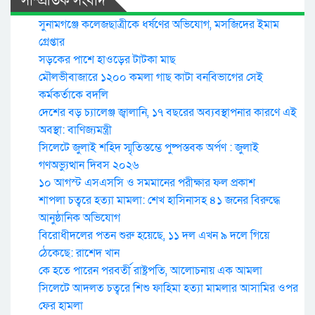
সাম্প্রতিক সংবাদ
সুনামগঞ্জে কলেজছাত্রীকে ধর্ষণের অভিযোগ, মসজিদের ইমাম
গ্রেপ্তার
সড়কের পাশে হাওড়ের টাটকা মাছ
মৌলভীবাজারে ১২০০ কমলা গাছ কাটা বনবিভাগের সেই
কর্মকর্তাকে বদলি
দেশের বড় চ্যালেঞ্জ জ্বালানি, ১৭ বছরের অব্যবস্থাপনার কারণে এই
অবস্থা: বাণিজ্যমন্ত্রী
সিলেটে জুলাই শহিদ স্মৃতিস্তম্ভে পুষ্পস্তবক অর্পণ : জুলাই
গণঅভ্যুত্থান দিবস ২০২৬
১০ আগস্ট এসএসসি ও সমমানের পরীক্ষার ফল প্রকাশ
শাপলা চত্বরে হত্যা মামলা: শেখ হাসিনাসহ ৪১ জনের বিরুদ্ধে
আনুষ্ঠানিক অভিযোগ
বিরোধীদলের পতন শুরু হয়েছে, ১১ দল এখন ৯ দলে গিয়ে
ঠেকেছে: রাশেদ খান
কে হতে পারেন পরবর্তী রাষ্ট্রপতি, আলোচনায় এক আমলা
সিলেটে আদলত চত্বরে শিশু ফাহিমা হত্যা মামলার আসামির ওপর
ফের হামলা