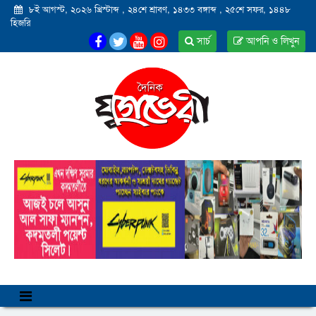
৮ই আগস্ট, ২০২৬ খ্রিস্টাব্দ
,
২৪শে শ্রাবণ, ১৪৩৩ বঙ্গাব্দ
,
২৫শে সফর, ১৪৪৮
হিজরি
সার্চ
আপনি ও লিখুন