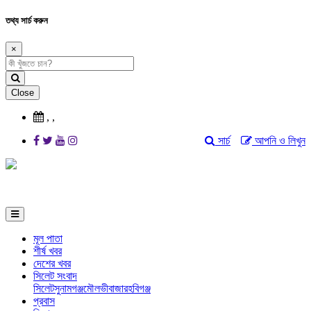
তথ্য সার্চ করুন
×
Close
,
,
সার্চ
আপনি ও লিখুন
মূল পাতা
শীর্ষ খবর
দেশের খবর
সিলেট সংবাদ
সিলেট
সুনামগঞ্জ
মৌলভীবাজার
হবিগঞ্জ
প্রবাস