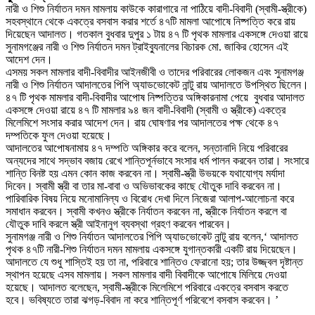
নারী ও শিশু নির্যাতন দমন মামলায় কাউকে কারাগারে না পাঠিয়ে বাদী-বিবাদী (স্বামী-স্ত্রীকে)
সহবস্থানে থেকে একত্রে বসবাস করার শর্তে ৪৭টি মামলা আপোষে নিষ্পত্তি করে রায়
দিয়েছেন আদালত। গতকাল বুধবার দুপুর ১ টায় ৪৭ টি পৃথক মামলার একসঙ্গে দেওয়া রায়ে
সুনামগঞ্জের নারী ও শিশু নির্যাতন দমন ট্রাইব্যুনালের বিচারক মো. জাকির হোসেন এই
আদেশ দেন।
এসময় সকল মামলার বাদী-বিবাদীর আইনজীবী ও তাদের পরিবারের লোকজন এবং সুনামগঞ্জ
নারী ও শিশু নির্যাতন আদালতের পিপি অ্যাডভোকেট নান্টু রায় আদালতে উপস্থিত ছিলেন।
৪৭ টি পৃথক মামলার বাদী-বিবাদীর আপোষ নিষ্পত্তির অঙ্গিকারনামা পেয়ে বুধবার আদালত
একসঙ্গে দেওয়া রায়ে ৪৭ টি মামলার ৯৪ জন বাদী-বিবাদী (স্বামী ও স্ত্রীকে) একত্রে
মিলেমিশে সংসার করার আদেশ দেন। রায় ঘোষণার পর আদালতের পক্ষ থেকে ৪৭
দম্পতিকে ফুল দেওয়া হয়েছে।
আদালতের আপোষনামায় ৪৭ দম্পতি অঙ্গিকার করে বলেন, সন্তানাদি নিয়ে পরিবারের
অন্যদের সাথে সদ্ভাব বজায় রেখে শান্তিপূর্নভাবে সংসার ধর্ম পালন করবেন তারা। সংসারে
শান্তি বিনষ্ট হয় এমন কোন কাজ করবেন না। স্বামী-স্ত্রী উভয়কে যথাযোগ্য মর্যাদা
দিবেন। স্বামী স্ত্রী বা তার মা-বাবা ও অভিভাবকের কাছে যৌতুক দাবি করবেন না।
পারিবারিক বিষয় নিয়ে মনোমানিল্য ও বিরোধ দেখা দিলে নিজেরা আলাপ-আলোচনা করে
সমাধান করবেন। স্বামী কখনও স্ত্রীকে নির্যাতন করবেন না, স্ত্রীকে নির্যাতন করলে বা
যৌতুক দাবি করলে স্ত্রী আইনানুগ ব্যবস্থা গ্রহণ করবেন পারবেন।
সুনামগঞ্জ নারী ও শিশু নির্যাতন আদালতের পিপি অ্যাডভোকেট নান্টু রায় বলেন,‘ আদালত
পৃথক ৪৭টি নারী-শিশু নির্যাতন দমন মামলায় একসঙ্গে যুগান্তকারী একটি রায় দিয়েছেন।
আদালতে যে শুধু শাস্তিই হয় তা না, পরিবারে শান্তিও ফেরানো হয়; তার উজ্জ্বল দৃষ্টান্ত
স্থাপন হয়েছে এসব মামলায়। সকল মামলার বাদী বিবাদীকে আপোষে মিলিয়ে দেওয়া
হয়েছে। আদালত বলেছেন, স্বামী-স্ত্রীকে মিলেমিশে পরিবারে একত্রে বসবাস করতে
হবে। ভবিষ্যতে তারা ঝগড়-বিবাদ না করে শান্তিপূর্ণ পরিবেশে বসবাস করবেন। ’