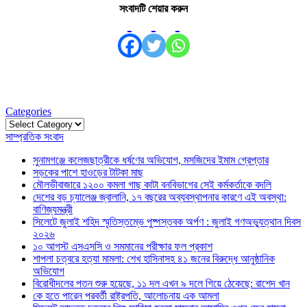
সংবাদটি শেয়ার করুন
Categories
Categories
সাম্প্রতিক সংবাদ
সুনামগঞ্জে কলেজছাত্রীকে ধর্ষণের অভিযোগ, মসজিদের ইমাম গ্রেপ্তার
সড়কের পাশে হাওড়ের টাটকা মাছ
মৌলভীবাজারে ১২০০ কমলা গাছ কাটা বনবিভাগের সেই কর্মকর্তাকে বদলি
দেশের বড় চ্যালেঞ্জ জ্বালানি, ১৭ বছরের অব্যবস্থাপনার কারণে এই অবস্থা:
বাণিজ্যমন্ত্রী
সিলেটে জুলাই শহিদ স্মৃতিস্তম্ভে পুষ্পস্তবক অর্পণ : জুলাই গণঅভ্যুত্থান দিবস
২০২৬
১০ আগস্ট এসএসসি ও সমমানের পরীক্ষার ফল প্রকাশ
শাপলা চত্বরে হত্যা মামলা: শেখ হাসিনাসহ ৪১ জনের বিরুদ্ধে আনুষ্ঠানিক
অভিযোগ
বিরোধীদলের পতন শুরু হয়েছে, ১১ দল এখন ৯ দলে গিয়ে ঠেকেছে: রাশেদ খান
কে হতে পারেন পরবর্তী রাষ্ট্রপতি, আলোচনায় এক আমলা