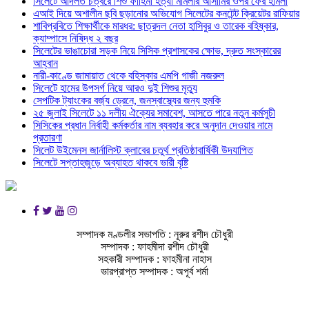
সিলেটে আদলত চত্বরে শিশু ফাহিমা হত্যা মামলার আসামির ওপর ফের হামলা
এআই দিয়ে অশালীন ছবি ছড়ানোর অভিযোগ সিলেটের কনটেন্ট ক্রিয়েটর রাফিয়ার
শাবিপ্রবিতে শিক্ষার্থীকে মারধর: ছাত্রদল নেতা হাসিবুর ও তারেক বহিষ্কার,
ক্যাম্পাসে নিষিদ্ধ ২ বছর
সিলেটের ভাঙাচোরা সড়ক নিয়ে সিসিক প্রশাসকের ক্ষোভ, দ্রুত সংস্কারের
আহ্বান
নারী-কাণ্ডে জামায়াত থেকে বহিস্কার এমপি গাজী নজরুল
সিলেটে হামের উপসর্গ নিয়ে আরও দুই শিশুর মৃত্যু
সেপটিক ট্যাংকের বর্জ্য ড্রেনে, জনস্বাস্থ্যের জন্য হুমকি
২৫ জুলাই সিলেটে ১১ দলীয় ঐক্যের সমাবেশ, আসতে পারে নতুন কর্মসুচী
সিসিকের প্রধান নির্বাহী কর্মকর্তার নাম ব্যবহার করে অনুদান দেওয়ার নামে
প্রতারণা
সিলেট উইমেনস জার্নালিস্ট ক্লাবের চতুর্থ প্রতিষ্ঠাবার্ষিকী উদযাপিত
সিলেটে সপ্তাহজুড়ে অব্যাহত থাকবে ভারী বৃষ্টি
সম্পাদক মণ্ডলীর সভাপতি : নূরুর রশীদ চৌধুরী
সম্পাদক : ফাহমীদা রশীদ চৌধুরী
সহকারী সম্পাদক : ফাহমীনা নাহাস
ভারপ্রাপ্ত সম্পাদক : অপূর্ব শর্মা