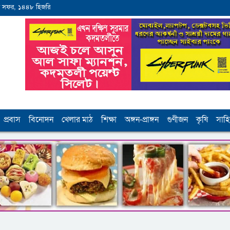
 সফর, ১৪৪৮ হিজরি
প্রবাস
বিনোদন
খেলার মাঠ
শিক্ষা
অঙ্গন-প্রাঙ্গন
গুণীজন
কৃষি
সাহি