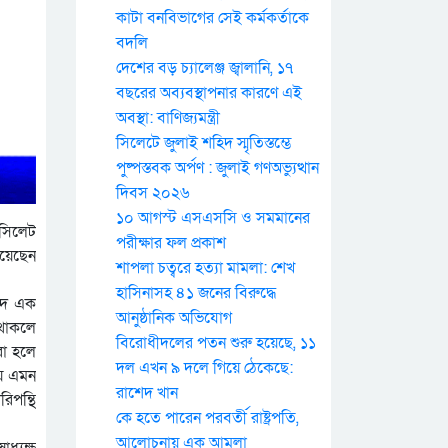
কাটা বনবিভাগের সেই কর্মকর্তাকে
বদলি
দেশের বড় চ্যালেঞ্জ জ্বালানি, ১৭
বছরের অব্যবস্থাপনার কারণে এই
অবস্থা: বাণিজ্যমন্ত্রী
সিলেটে জুলাই শহিদ স্মৃতিস্তম্ভে
পুষ্পস্তবক অর্পণ : জুলাই গণঅভ্যুত্থান
দিবস ২০২৬
১০ আগস্ট এসএসসি ও সমমানের
 সিলেট
পরীক্ষার ফল প্রকাশ
িয়েছেন
শাপলা চত্বরে হত্যা মামলা: শেখ
হাসিনাসহ ৪১ জনের বিরুদ্ধে
ন্দ এক
আনুষ্ঠানিক অভিযোগ
 থাকলে
বিরোধীদলের পতন শুরু হয়েছে, ১১
রা হলে
দল এখন ৯ দলে গিয়ে ঠেকেছে:
য়ে এমন
রাশেদ খান
িপন্থি
কে হতে পারেন পরবর্তী রাষ্ট্রপতি,
আলোচনায় এক আমলা
ধ্যক্ষ