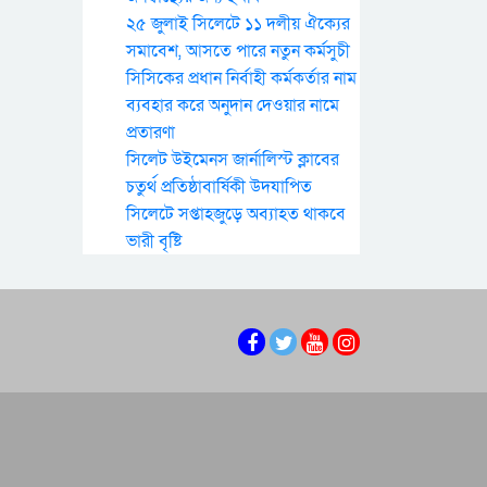
২৫ জুলাই সিলেটে ১১ দলীয় ঐক্যের
সমাবেশ, আসতে পারে নতুন কর্মসুচী
সিসিকের প্রধান নির্বাহী কর্মকর্তার নাম
ব্যবহার করে অনুদান দেওয়ার নামে
প্রতারণা
সিলেট উইমেনস জার্নালিস্ট ক্লাবের
চতুর্থ প্রতিষ্ঠাবার্ষিকী উদযাপিত
সিলেটে সপ্তাহজুড়ে অব্যাহত থাকবে
ভারী বৃষ্টি