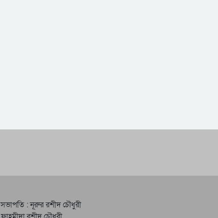
 সভাপতি : নূরুর রশীদ চৌধুরী
 ফাহমীদা রশীদ চৌধুরী