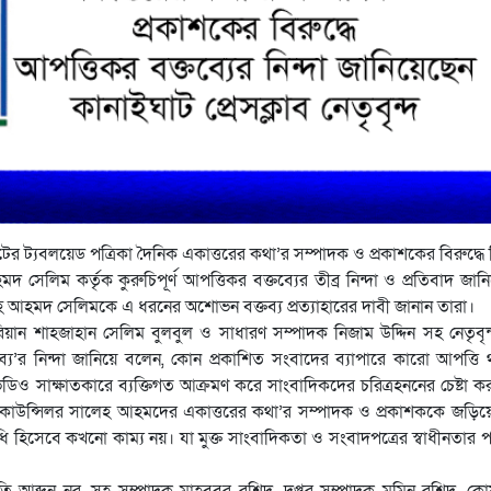
র ট্যবলয়েড পত্রিকা দৈনিক একাত্তরের কথা’র সম্পাদক ও প্রকাশকের বিরুদ্ধে
সেলিম কর্তৃক কুরুচিপূর্ণ আপত্তিকর বক্তব্যের তীব্র নিন্দা ও প্রতিবাদ জান
ালেহ আহমদ সেলিমকে এ ধরনের অশোভন বক্তব্য প্রত্যাহারের দাবী জানান তারা।
িয়ান শাহজাহান সেলিম বুলবুল ও সাধারণ সম্পাদক নিজাম উদ্দিন সহ নেতৃবৃ
য’র নিন্দা জানিয়ে বলেন, কোন প্রকাশিত সংবাদের ব্যাপারে কারো আপত্তি
ভিডিও সাক্ষাতকারে ব্যক্তিগত আক্রমণ করে সাংবাদিকদের চরিত্রহননের চেষ্টা ক
কাউন্সিলর সালেহ আহমদের একাত্তরের কথা’র সম্পাদক ও প্রকাশককে জড়ি
 হিসেবে কখনো কাম্য নয়। যা মুক্ত সাংবাদিকতা ও সংবাদপত্রের স্বাধীনতার পর
তি আব্দুন নুর, সহ সম্পাদক মাহবুবুর রশিদ, দপ্তর সম্পাদক মুমিন রশিদ, কোষা