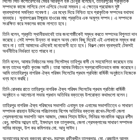
সিলেট সিটি কর্পোরেশনের মেয়র আরিফুল হক চৌধুরী বলেছেন, তাহিরপুরের প্রাকৃতিক
সম্পদকে কাজে লাগিয়ে দেশ এগিয়ে নেওয়া সম্ভব। এ ক্ষেত্রে প্রয়োজন সুষ্ট
ব্যবস্থাপনা সমন্বিত গবেষণা। এর মধ্যে দিয়ে নিশ্চিত হবে প্রাকৃতিক সম্পদের যথাযথ
ব্যবহার। সুনামগঞ্জের টাঙ্গুয়ার হাওরের মাছ প্রকৃতির এক অমূল্য সম্পদ। এ সম্পদকে
সংরক্ষিত করে সকলের কাজে লাগতে হবে।
তিনি বলেন, প্রকৃতি স্থানীয়ভাবেই তার জনগোষ্ঠীকেই সমৃদ্ধ করতে সম্পদের বিপুলতা দান
করেছে। সেই সম্পদ উন্নত না করলে অন্য কোন কিছু দিয়েই এই এলাকাকে সমৃদ্ধ করা
যাবে না। তাই আমাদের এদিকেই মনোযোগী হতে হবে। বিকল্প কোন ব্যবস্থাই টেকসই
অর্থনীতির নির্ভরতা হতে পারবে না।
তিনি বলেন, আমার নির্বাচনের সময় সিলেটস্থ তাহিপুর বাসী যে সহযোগিতা করেছেন তার
জন্য তাদের প্রতি কৃতজ্ঞ আমি। তারা আমার নির্বাচনে স্বপ্রনোদিতভাবে কাজ করেছেন।
আমি তাতাহিরপুর নাগরিক ঐক্য পরিষদ সিলেটের প্রথম প্রথিষ্ঠা বার্ষিকী অনুষ্ঠানে নিজেকে
ধন্য মনে করছি।
তিনি রোববার রাতে তাহিরপুর নাগরিক ঐক্য পরিষদ সিলেটের প্রথম প্রতিষ্ঠা বার্ষিকী
অনুষ্ঠানে ও আলোচনা সভায় প্রধান অতিথির বক্তব্যে উপরোক্ত কথাগুলো বলেন।
তাহিরপুর নাগরিক ঐক্য পরিষদের সভাপতি এনামুল হক এনামের সভাপতিত্বে ও সাধারণ
সম্পাদক রায়হান উদ্দিনের পরিচালনায় বিশেষ অতিথির বক্তব্য রাখেন-সিলেট জেলা
প্রেসক্লাবের সভাপতি আল আজাদ, মেজর শিহাব উদ্দিন, সিনিয়র সাংবাদিক আব্দুর রশীদ
রেনু, মাস্টার আব্দুল হাই, ইমদাদুল হক তালুকদার, জেলা প্রেসক্লাবের সাধারণ সম্পাদক
সামির মাহমুদ, উপ কর কমিশনার মো. আবু সাঈদ।
অন্যান্যের মধ্যে বক্তব্য রাখেন- মুহাম্মদ রফীকুদ্দীন তালুকদার, মো. রেজাউল আলম