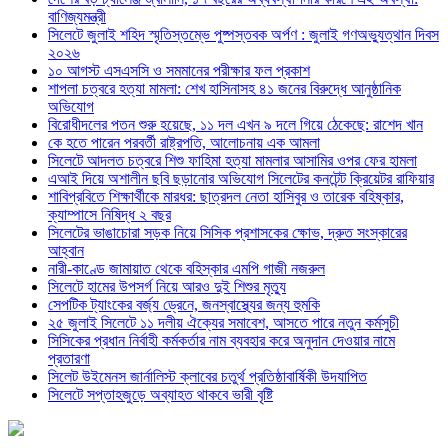
বাণিজ্যমন্ত্রী
সিলেটে জুলাই শহিদ স্মৃতিস্তম্ভে পুষ্পস্তবক অর্পণ : জুলাই গণঅভ্যুত্থান দিবস
২০২৬
১০ আগস্ট এসএসসি ও সমমানের পরীক্ষার ফল প্রকাশ
শাপলা চত্বরে হত্যা মামলা: শেখ হাসিনাসহ ৪১ জনের বিরুদ্ধে আনুষ্ঠানিক
অভিযোগ
বিরোধীদলের পতন শুরু হয়েছে, ১১ দল এখন ৯ দলে গিয়ে ঠেকেছে: রাশেদ খান
কে হতে পারেন পরবর্তী রাষ্ট্রপতি, আলোচনায় এক আমলা
সিলেটে আদলত চত্বরে শিশু ফাহিমা হত্যা মামলার আসামির ওপর ফের হামলা
এআই দিয়ে অশালীন ছবি ছড়ানোর অভিযোগ সিলেটের কনটেন্ট ক্রিয়েটর রাফিয়ার
শাবিপ্রবিতে শিক্ষার্থীকে মারধর: ছাত্রদল নেতা হাসিবুর ও তারেক বহিষ্কার,
ক্যাম্পাসে নিষিদ্ধ ২ বছর
সিলেটের ভাঙাচোরা সড়ক নিয়ে সিসিক প্রশাসকের ক্ষোভ, দ্রুত সংস্কারের
আহ্বান
নারী-কাণ্ডে জামায়াত থেকে বহিস্কার এমপি গাজী নজরুল
সিলেটে হামের উপসর্গ নিয়ে আরও দুই শিশুর মৃত্যু
সেপটিক ট্যাংকের বর্জ্য ড্রেনে, জনস্বাস্থ্যের জন্য হুমকি
২৫ জুলাই সিলেটে ১১ দলীয় ঐক্যের সমাবেশ, আসতে পারে নতুন কর্মসুচী
সিসিকের প্রধান নির্বাহী কর্মকর্তার নাম ব্যবহার করে অনুদান দেওয়ার নামে
প্রতারণা
সিলেট উইমেনস জার্নালিস্ট ক্লাবের চতুর্থ প্রতিষ্ঠাবার্ষিকী উদযাপিত
সিলেটে সপ্তাহজুড়ে অব্যাহত থাকবে ভারী বৃষ্টি