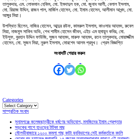
তালুকদার, এম. লোকমান হেকিম, মো. ইমদাদুল হক, মো. জুনাব আলী, বেলাল ইসলাম,
মো. রিয়াজ উদ্দিন, রাজন পাল, মার্জিল হোসেন, মো. ইমাম হোসেন, আলীমান আখন্দ, মো.
আঙ্গুর মিয়া।
উপস্থিত ছিলেন, নাজির হোসেন, আব্দুর রউফ, কামরুল ইসলাম, কাওসার আহমদ, রুবেল
মিয়া, নাজমুস সাকিব অভি, শেখ শামীম হোসেন জীবন, এইচ এম হুমায়ুন কবির, মো.
ইউসুফ, বুরহান উদ্দিন ফাউজি, সুজন আহমদ, মারুফ আহমদ, রতন তালুকদার, মোয়াজ্জীম
হোসেন, মো. সুজন মিয়া, নুরুল ইসলাম, মোরশেদ আলম প্রমুখ। প্রেস বিজ্ঞপ্তি
সংবাদটি শেয়ার করুন
Categories
Categories
সাম্প্রতিক সংবাদ
সুনামগঞ্জে কলেজছাত্রীকে ধর্ষণের অভিযোগ, মসজিদের ইমাম গ্রেপ্তার
সড়কের পাশে হাওড়ের টাটকা মাছ
মৌলভীবাজারে ১২০০ কমলা গাছ কাটা বনবিভাগের সেই কর্মকর্তাকে বদলি
দেশের বড় চ্যালেঞ্জ জ্বালানি, ১৭ বছরের অব্যবস্থাপনার কারণে এই অবস্থা: