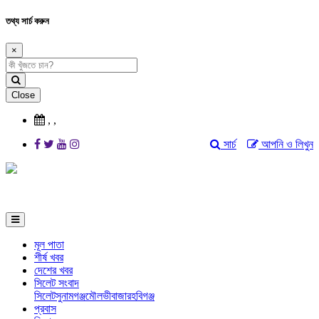
তথ্য সার্চ করুন
×
Close
,
,
সার্চ
আপনি ও লিখুন
মূল পাতা
শীর্ষ খবর
দেশের খবর
সিলেট সংবাদ
সিলেট
সুনামগঞ্জ
মৌলভীবাজার
হবিগঞ্জ
প্রবাস