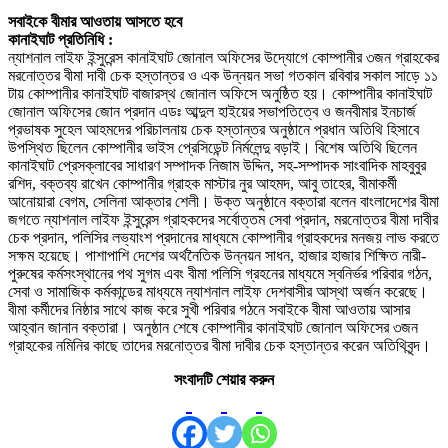
সবাইকে বীমার আওতায় আসতে হবে
কানাইঘাট প্রতিনিধি :
ন্যাশনাল লাইফ ইন্সুরেন্স কানাইঘাট জোনাল অফিসের উদ্যোগে কোম্পানীর ৩জন গ্রাহকের
মরনোত্তর বীমা দাবী চেক হস্তান্তর ও এক উন্নয়ন সভা গতকাল রবিবার সকাল সাড়ে ১১
টায় কোম্পানীর কানাইঘাট বাজারস্থ জোনাল অফিসে অনুষ্ঠিত হয়। কোম্পানীর কানাইঘাট
জোনাল অফিসের জোন প্রদান এডঃ আব্দুল হাইয়ের সভাপতিত্বে ও জনবীমার ইনচার্জ
প্রভাষক সুহেল আহমদের পরিচালনায় চেক হস্তান্তর অনুষ্ঠানে প্রধান অতিথি হিসাবে
উপস্থিত ছিলেন কোম্পানীর ভাইস প্রেসিডেন্ট নির্মলেন্দু বড়াই। বিশেষ অতিথি ছিলেন
কানাইঘাট প্রেসক্লাবের সাধারণ সম্পাদক নিজাম উদ্দিন, সহ-সম্পাদক সাংবাদিক মাহবুবুর
রশিদ, বক্তব্য রাখেন কোম্পানীর গ্রাহক মাস্টার নুর আহমদ, আবু তাহের, বীমাকর্মী
আনোয়ারা বেগম, সেলিনা আক্তার শেলী। উক্ত অনুষ্ঠানে বক্তারা বলেন বাংলাদেশের বীমা
জগতে ন্যাশনাল লাইফ ইন্সুরেন্স গ্রাহকদের সর্বোত্তম সেবা প্রদান, মরনোত্তর বীমা দাবীর
চেক প্রদান, পলিসির লভ্যাংশ প্রদানের মাধ্যমে কোম্পানীর গ্রাহকদের মনজয় লাভ করতে
সক্ষম হয়েছে। পাশাপাশি দেশের অর্থনৈতিক উন্নয়ন সাধন, হাজার হাজার শিক্ষিত নারী-
পুরুষের কর্মসংস্থানের পথ সুগম এবং বীমা পলিসি গ্রহনের মাধ্যমে স্বনির্ভর পরিবার গঠন,
সেবা ও সামাজিক কর্মকান্ডের মাধ্যমে ন্যাশনাল লাইফ দেশবাসীর আস্থা অর্জন করেছে।
বীমা কর্মীদের নিষ্ঠার সাথে কাজ করে সুখী পরিবার গঠনে সবাইকে বীমা আওতায় আসার
আহ্বান জানান বক্তারা। অনুষ্ঠান শেষে কোম্পানীর কানাইঘাট জোনাল অফিসের ৩জন
গ্রাহকের নমিনির কাছে তাদের মরনোত্তর বীমা দাবীর চেক হস্তান্তর করেন অতিথিবৃন্দ।
সংবাদটি শেয়ার করুন