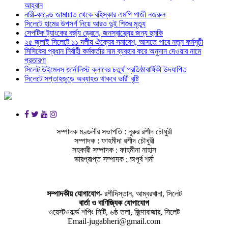
আহ্বান
নারী-কাণ্ডে জামায়াত থেকে বহিস্কার এমপি গাজী নজরুল
সিলেটে হামের উপসর্গ নিয়ে আরও দুই শিশুর মৃত্যু
সেপটিক ট্যাংকের বর্জ্য ড্রেনে, জনস্বাস্থ্যের জন্য হুমকি
২৫ জুলাই সিলেটে ১১ দলীয় ঐক্যের সমাবেশ, আসতে পারে নতুন কর্মসুচী
সিসিকের প্রধান নির্বাহী কর্মকর্তার নাম ব্যবহার করে অনুদান দেওয়ার নামে
প্রতারণা
সিলেট উইমেনস জার্নালিস্ট ক্লাবের চতুর্থ প্রতিষ্ঠাবার্ষিকী উদযাপিত
সিলেটে সপ্তাহজুড়ে অব্যাহত থাকবে ভারী বৃষ্টি
সম্পাদক মণ্ডলীর সভাপতি : নূরুর রশীদ চৌধুরী
সম্পাদক : ফাহমীদা রশীদ চৌধুরী
সহকারী সম্পাদক : ফাহমীনা নাহাস
ভারপ্রাপ্ত সম্পাদক : অপূর্ব শর্মা
সম্পাদকীয় যােগাযোগ-
রশীদিস্তান, আম্বরখানা, সিলেট
বার্তা ও বাণিজ্যিক যোগাযােগ
ওয়েস্টওয়ার্ল্ড শপিং সিটি, ৬ষ্ঠ তলা, জিন্দাবাজার, সিলেট
Email-jugabheri@gmail.com