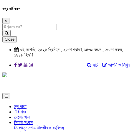
তথ্য সার্চ করুন
×
Close
৯ই আগস্ট, ২০২৬ খ্রিস্টাব্দ
,
২৫শে শ্রাবণ, ১৪৩৩ বঙ্গাব্দ
,
২৬শে সফর,
১৪৪৮ হিজরি
সার্চ
আপনি ও লিখুন
মূল পাতা
শীর্ষ খবর
দেশের খবর
সিলেট সংবাদ
সিলেট
সুনামগঞ্জ
মৌলভীবাজার
হবিগঞ্জ