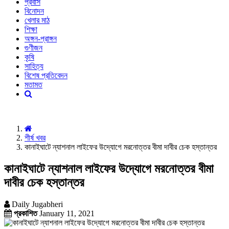
প্রবাস
বিনোদন
খেলার মাঠ
শিক্ষা
অঙ্গন-প্রাঙ্গন
গুণীজন
কৃষি
সাহিত্য
বিশেষ প্রতিবেদন
মতামত
শীর্ষ খবর
কানাইঘাটে ন্যাশনাল লাইফের উদ্যোগে মরনোত্তর বীমা দাবীর চেক হস্তান্তর
কানাইঘাটে ন্যাশনাল লাইফের উদ্যোগে মরনোত্তর বীমা
দাবীর চেক হস্তান্তর
Daily Jugabheri
প্রকাশিত
January 11, 2021