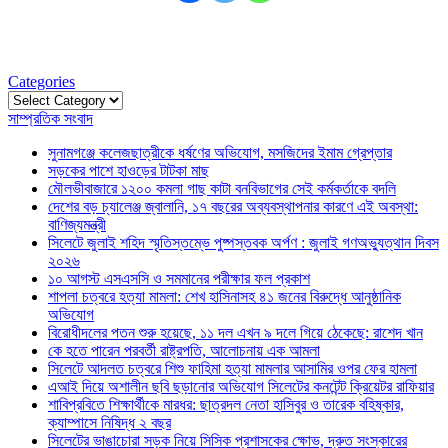
Categories
Categories
সাম্প্রতিক সংবাদ
সুনামগঞ্জে কলেজছাত্রীকে ধর্ষণের অভিযোগ, মসজিদের ইমাম গ্রেপ্তার
সড়কের পাশে হাওড়ের টাটকা মাছ
মৌলভীবাজারে ১২০০ কমলা গাছ কাটা বনবিভাগের সেই কর্মকর্তাকে বদলি
দেশের বড় চ্যালেঞ্জ জ্বালানি, ১৭ বছরের অব্যবস্থাপনার কারণে এই অবস্থা:
বাণিজ্যমন্ত্রী
সিলেটে জুলাই শহিদ স্মৃতিস্তম্ভে পুষ্পস্তবক অর্পণ : জুলাই গণঅভ্যুত্থান দিবস
২০২৬
১০ আগস্ট এসএসসি ও সমমানের পরীক্ষার ফল প্রকাশ
শাপলা চত্বরে হত্যা মামলা: শেখ হাসিনাসহ ৪১ জনের বিরুদ্ধে আনুষ্ঠানিক
অভিযোগ
বিরোধীদলের পতন শুরু হয়েছে, ১১ দল এখন ৯ দলে গিয়ে ঠেকেছে: রাশেদ খান
কে হতে পারেন পরবর্তী রাষ্ট্রপতি, আলোচনায় এক আমলা
সিলেটে আদলত চত্বরে শিশু ফাহিমা হত্যা মামলার আসামির ওপর ফের হামলা
এআই দিয়ে অশালীন ছবি ছড়ানোর অভিযোগ সিলেটের কনটেন্ট ক্রিয়েটর রাফিয়ার
শাবিপ্রবিতে শিক্ষার্থীকে মারধর: ছাত্রদল নেতা হাসিবুর ও তারেক বহিষ্কার,
ক্যাম্পাসে নিষিদ্ধ ২ বছর
সিলেটের ভাঙাচোরা সড়ক নিয়ে সিসিক প্রশাসকের ক্ষোভ, দ্রুত সংস্কারের