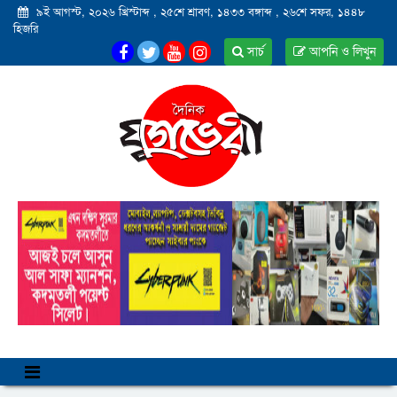
৯ই আগস্ট, ২০২৬ খ্রিস্টাব্দ
,
২৫শে শ্রাবণ, ১৪৩৩ বঙ্গাব্দ
,
২৬শে সফর, ১৪৪৮
হিজরি
সার্চ
আপনি ও লিখুন