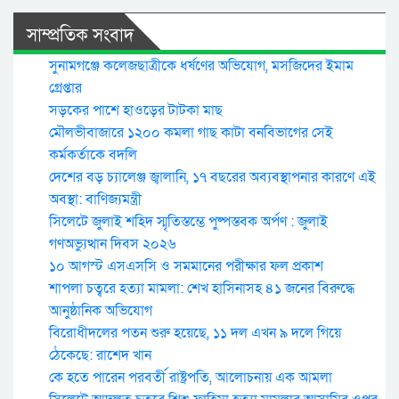
সাম্প্রতিক সংবাদ
সুনামগঞ্জে কলেজছাত্রীকে ধর্ষণের অভিযোগ, মসজিদের ইমাম
গ্রেপ্তার
সড়কের পাশে হাওড়ের টাটকা মাছ
মৌলভীবাজারে ১২০০ কমলা গাছ কাটা বনবিভাগের সেই
কর্মকর্তাকে বদলি
দেশের বড় চ্যালেঞ্জ জ্বালানি, ১৭ বছরের অব্যবস্থাপনার কারণে এই
অবস্থা: বাণিজ্যমন্ত্রী
সিলেটে জুলাই শহিদ স্মৃতিস্তম্ভে পুষ্পস্তবক অর্পণ : জুলাই
গণঅভ্যুত্থান দিবস ২০২৬
১০ আগস্ট এসএসসি ও সমমানের পরীক্ষার ফল প্রকাশ
শাপলা চত্বরে হত্যা মামলা: শেখ হাসিনাসহ ৪১ জনের বিরুদ্ধে
আনুষ্ঠানিক অভিযোগ
বিরোধীদলের পতন শুরু হয়েছে, ১১ দল এখন ৯ দলে গিয়ে
ঠেকেছে: রাশেদ খান
কে হতে পারেন পরবর্তী রাষ্ট্রপতি, আলোচনায় এক আমলা