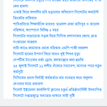
সিলেটে আদলত চত্বরে শিশু ফাহিমা হত্যা মামলার আসামির ওপর
ফের হামলা
এআই দিয়ে অশালীন ছবি ছড়ানোর অভিযোগ সিলেটের কনটেন্ট
ক্রিয়েটর রাফিয়ার
শাবিপ্রবিতে শিক্ষার্থীকে মারধর: ছাত্রদল নেতা হাসিবুর ও তারেক
বহিষ্কার, ক্যাম্পাসে নিষিদ্ধ ২ বছর
সিলেটের ভাঙাচোরা সড়ক নিয়ে সিসিক প্রশাসকের ক্ষোভ, দ্রুত
সংস্কারের আহ্বান
নারী-কাণ্ডে জামায়াত থেকে বহিস্কার এমপি গাজী নজরুল
সিলেটে হামের উপসর্গ নিয়ে আরও দুই শিশুর মৃত্যু
সেপটিক ট্যাংকের বর্জ্য ড্রেনে, জনস্বাস্থ্যের জন্য হুমকি
২৫ জুলাই সিলেটে ১১ দলীয় ঐক্যের সমাবেশ, আসতে পারে নতুন
কর্মসুচী
সিসিকের প্রধান নির্বাহী কর্মকর্তার নাম ব্যবহার করে অনুদান
দেওয়ার নামে প্রতারণা
সিলেট উইমেনস জার্নালিস্ট ক্লাবের চতুর্থ প্রতিষ্ঠাবার্ষিকী উদযাপিত
সিলেটে সপ্তাহজুড়ে অব্যাহত থাকবে ভারী বৃষ্টি