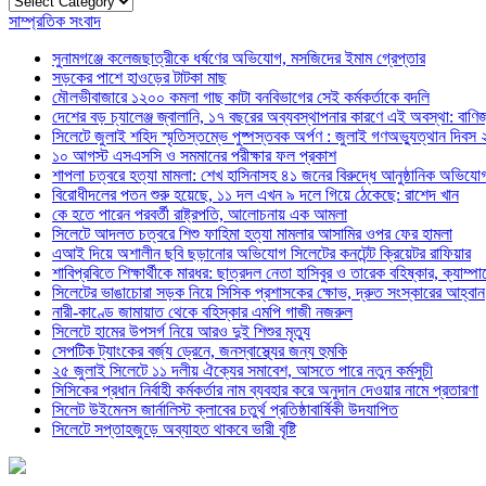
সাম্প্রতিক সংবাদ
সুনামগঞ্জে কলেজছাত্রীকে ধর্ষণের অভিযোগ, মসজিদের ইমাম গ্রেপ্তার
সড়কের পাশে হাওড়ের টাটকা মাছ
মৌলভীবাজারে ১২০০ কমলা গাছ কাটা বনবিভাগের সেই কর্মকর্তাকে বদলি
দেশের বড় চ্যালেঞ্জ জ্বালানি, ১৭ বছরের অব্যবস্থাপনার কারণে এই অবস্থা: বাণিজ্য
সিলেটে জুলাই শহিদ স্মৃতিস্তম্ভে পুষ্পস্তবক অর্পণ : জুলাই গণঅভ্যুত্থান দিবস
১০ আগস্ট এসএসসি ও সমমানের পরীক্ষার ফল প্রকাশ
শাপলা চত্বরে হত্যা মামলা: শেখ হাসিনাসহ ৪১ জনের বিরুদ্ধে আনুষ্ঠানিক অভিযো
বিরোধীদলের পতন শুরু হয়েছে, ১১ দল এখন ৯ দলে গিয়ে ঠেকেছে: রাশেদ খান
কে হতে পারেন পরবর্তী রাষ্ট্রপতি, আলোচনায় এক আমলা
সিলেটে আদলত চত্বরে শিশু ফাহিমা হত্যা মামলার আসামির ওপর ফের হামলা
এআই দিয়ে অশালীন ছবি ছড়ানোর অভিযোগ সিলেটের কনটেন্ট ক্রিয়েটর রাফিয়ার
শাবিপ্রবিতে শিক্ষার্থীকে মারধর: ছাত্রদল নেতা হাসিবুর ও তারেক বহিষ্কার, ক্যাম্প
সিলেটের ভাঙাচোরা সড়ক নিয়ে সিসিক প্রশাসকের ক্ষোভ, দ্রুত সংস্কারের আহ্বান
নারী-কাণ্ডে জামায়াত থেকে বহিস্কার এমপি গাজী নজরুল
সিলেটে হামের উপসর্গ নিয়ে আরও দুই শিশুর মৃত্যু
সেপটিক ট্যাংকের বর্জ্য ড্রেনে, জনস্বাস্থ্যের জন্য হুমকি
২৫ জুলাই সিলেটে ১১ দলীয় ঐক্যের সমাবেশ, আসতে পারে নতুন কর্মসুচী
সিসিকের প্রধান নির্বাহী কর্মকর্তার নাম ব্যবহার করে অনুদান দেওয়ার নামে প্রতারণা
সিলেট উইমেনস জার্নালিস্ট ক্লাবের চতুর্থ প্রতিষ্ঠাবার্ষিকী উদযাপিত
সিলেটে সপ্তাহজুড়ে অব্যাহত থাকবে ভারী বৃষ্টি