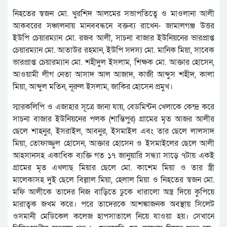
নিহতের স্বজন মো. খুরশিদ আলমের সভাপতিত্বে ও মাওলানা আলী
আকবরের সঞ্চালনায় মানববন্ধনে বক্তব্য রাখেন- জামালগঞ্জ উত্তর
ইউপি চেয়ারম্যান মো. রজব আলী, সাচনা বাজার ইউনিয়নের ভারপ্রাপ্ত
চেয়ারম্যান মো. আতাউর রহমান, ইউপি সদস্য মো. মানিক মিয়া, সাবেক
ভারপ্রাপ্ত চেয়ারম্যান মো. শহীদুল ইসলাম, শিক্ষক মো. আক্তার হোসেন,
আওয়ামী লীগ নেতা আসাদ আল আজাদ, কাজী আব্দুস শহীদ, কালা
মিয়া, আব্দুল মতিন, নূরুল ইসলাম, জাকির হোসেন প্রমুখ।
স্মারকলিপি ও এজাহার সূত্রে জানা যায়, বেডমিন্টন খেলাকে কেন্দ্র করে
সাচনা বাজার ইউনিয়নের পলক (শান্তিপুর) গ্রামের মৃত আজর আলীর
ছেলে শাহনুর, ইসরাইল, আবনুর, ইসমাইল এবং তার ছেলে লালসাদ
মিয়া, তোফাজ্জুল হোসেন, আক্তার হোসেন ও ইসমাইলের ছেলে আলী
আহসানসহ একাধিক ব্যক্তি গত ১৭ জানুয়ারি সন্ধ্যা সাড়ে ৭টায় একই
গ্রামের মৃত এখলাছ মিয়ার ছেলে মো. কাশেম মিয়া ও তার স্ত্রী
মালেকাসহ দুই ছেলে বিল্লাল মিয়া, হেলাল মিয়া ও নিহতের স্বজন মো.
মফি আলীকে তাদের নিজ বাড়িতে ঢুকে ধারালো অস্ত্র দিয়ে কুপিয়ে
মারাত্বক জখম করে। পরে তাদেরকে আশঙ্কাজনক অবস্থায় সিলেট
ওসমানী মেডিকেল কলেজ হাপসাতালে নিয়ে যাওয়া হয়। সেখানে