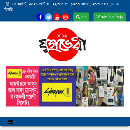
৬ই আগস্ট, ২০২৬ খ্রিস্টাব্দ
,
২২শে শ্রাবণ, ১৪৩৩ বঙ্গাব্দ
,
২৩শে সফর, ১৪৪৮
হিজরি
সার্চ
আপনি ও লিখুন