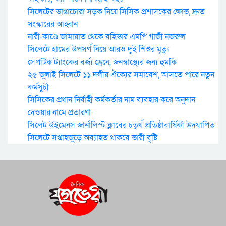
সিলেটের ভাঙাচোরা সড়ক নিয়ে সিসিক প্রশাসকের ক্ষোভ, দ্রুত
সংস্কারের আহ্বান
নারী-কাণ্ডে জামায়াত থেকে বহিস্কার এমপি গাজী নজরুল
সিলেটে হামের উপসর্গ নিয়ে আরও দুই শিশুর মৃত্যু
সেপটিক ট্যাংকের বর্জ্য ড্রেনে, জনস্বাস্থ্যের জন্য হুমকি
২৫ জুলাই সিলেটে ১১ দলীয় ঐক্যের সমাবেশ, আসতে পারে নতুন
কর্মসুচী
সিসিকের প্রধান নির্বাহী কর্মকর্তার নাম ব্যবহার করে অনুদান
দেওয়ার নামে প্রতারণা
সিলেট উইমেনস জার্নালিস্ট ক্লাবের চতুর্থ প্রতিষ্ঠাবার্ষিকী উদযাপিত
সিলেটে সপ্তাহজুড়ে অব্যাহত থাকবে ভারী বৃষ্টি