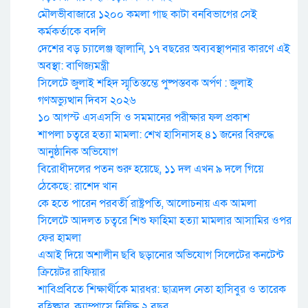
মৌলভীবাজারে ১২০০ কমলা গাছ কাটা বনবিভাগের সেই
কর্মকর্তাকে বদলি
দেশের বড় চ্যালেঞ্জ জ্বালানি, ১৭ বছরের অব্যবস্থাপনার কারণে এই
অবস্থা: বাণিজ্যমন্ত্রী
সিলেটে জুলাই শহিদ স্মৃতিস্তম্ভে পুষ্পস্তবক অর্পণ : জুলাই
গণঅভ্যুত্থান দিবস ২০২৬
১০ আগস্ট এসএসসি ও সমমানের পরীক্ষার ফল প্রকাশ
শাপলা চত্বরে হত্যা মামলা: শেখ হাসিনাসহ ৪১ জনের বিরুদ্ধে
আনুষ্ঠানিক অভিযোগ
বিরোধীদলের পতন শুরু হয়েছে, ১১ দল এখন ৯ দলে গিয়ে
ঠেকেছে: রাশেদ খান
কে হতে পারেন পরবর্তী রাষ্ট্রপতি, আলোচনায় এক আমলা
সিলেটে আদলত চত্বরে শিশু ফাহিমা হত্যা মামলার আসামির ওপর
ফের হামলা
এআই দিয়ে অশালীন ছবি ছড়ানোর অভিযোগ সিলেটের কনটেন্ট
ক্রিয়েটর রাফিয়ার
শাবিপ্রবিতে শিক্ষার্থীকে মারধর: ছাত্রদল নেতা হাসিবুর ও তারেক
বহিষ্কার, ক্যাম্পাসে নিষিদ্ধ ২ বছর