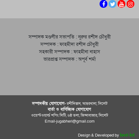
সম্পাদক মণ্ডলীর সভাপতি : নূরুর রশীদ চৌধুরী
সম্পাদক : ফাহমীদা রশীদ চৌধুরী
সহকারী সম্পাদক : ফাহমীনা নাহাস
ভারপ্রাপ্ত সম্পাদক : অপূর্ব শর্মা
সম্পাদকীয় যােগাযোগ-
রশীদিস্তান, আম্বরখানা, সিলেট
বার্তা ও বাণিজ্যিক যোগাযােগ
ওয়েস্টওয়ার্ল্ড শপিং সিটি, ৬ষ্ঠ তলা, জিন্দাবাজার, সিলেট
Email-jugabheri@gmail.com
Design & Developed by
best-bd