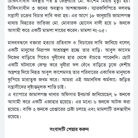
চিকিৎসাধীন অবস্থায় গত ৯ ফেব্রুয়ারি মো. কাশেম মিয়ার মৃত্যু হয়।
চিকিৎসাধীন ৩ জনের অবস্থাও আশঙ্কাজনক। স্মারকলিপিতে দলবদ্ধ
সন্ত্রাসী চক্রের বিচার দাবি করা হয়। এর আগে ১৮ জানুয়ারি জামালগঞ্জ
থানায় নিহতের ভাতিজা মো. মোবারক হোসেন বাদী হয়ে ৮ জনকে
আসামী করে একটি মামলা দায়ের করেন। মামলা নং-০৫।
মানববন্ধনে বক্তারা হত্যার প্রতিবাদ ও বিচারের দাবি জানিয়ে বলেন,
একটি মানুষের নিরাপদ আশ্রয়স্থল হচ্ছে তার বাড়ি। আবুল কাসেম
নিজের বাড়িতে গিয়েও খুনীদের হাত থেকে বাঁচতে পারেননি। ছোট
একটি ঘটনাকে কেন্দ্র করে খুনীরা দল বেঁধে বাড়িতে ঢুকে দেশীয়
অস্ত্রশস্ত্র দিয়ে নিহত আবুল কাশেমসহ তার পরিবারের একাধিক মানুষকে
কুপিয়ে মারাত্বক জখম করে। আমরা এই অমানবিক কর্মকা-ে জড়িত
সন্ত্রাসীদের দৃষ্টান্তমূলক শাস্তি চাই।
এ ব্যাপারে জামালগঞ্জ থানার অফিসার ইনচার্জ জানিয়েছেন, ৮ জনকে
আসামী করে একটি এজাহার হয়েছে। এর মধ্যে ৬ জনকে আটক করা
হয়েছে। বাকি ২ জনকে গ্রেপ্তারের চেষ্টা চলছে এবং মামলাটি তদন্তাধীন
রয়েছে।
সংবাদটি শেয়ার করুন