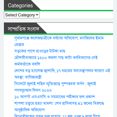
Categories
Categories
সাম্প্রতিক সংবাদ
সুনামগঞ্জে কলেজছাত্রীকে ধর্ষণের অভিযোগ, মসজিদের ইমাম
গ্রেপ্তার
সড়কের পাশে হাওড়ের টাটকা মাছ
মৌলভীবাজারে ১২০০ কমলা গাছ কাটা বনবিভাগের সেই
কর্মকর্তাকে বদলি
দেশের বড় চ্যালেঞ্জ জ্বালানি, ১৭ বছরের অব্যবস্থাপনার কারণে এই
অবস্থা: বাণিজ্যমন্ত্রী
সিলেটে জুলাই শহিদ স্মৃতিস্তম্ভে পুষ্পস্তবক অর্পণ : জুলাই
গণঅভ্যুত্থান দিবস ২০২৬
১০ আগস্ট এসএসসি ও সমমানের পরীক্ষার ফল প্রকাশ
শাপলা চত্বরে হত্যা মামলা: শেখ হাসিনাসহ ৪১ জনের বিরুদ্ধে
আনুষ্ঠানিক অভিযোগ
বিরোধীদলের পতন শুরু হয়েছে, ১১ দল এখন ৯ দলে গিয়ে