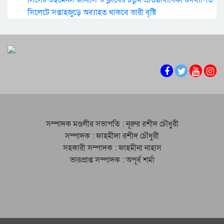
সিলেট উইমেনস জার্নালিস্ট ক্লাবের চতুর্থ প্রতিষ্ঠাবার্ষিকী উদযাপিত
সিলেটে সপ্তাহজুড়ে অব্যাহত থাকবে ভারী বৃষ্টি
সম্পাদক মণ্ডলীর সভাপতি : নূরুর রশীদ চৌধুরী
সম্পাদক : ফাহমীদা রশীদ চৌধুরী
সহকারী সম্পাদক : ফাহমীনা নাহাস
ভারপ্রাপ্ত সম্পাদক : অপূর্ব শর্মা