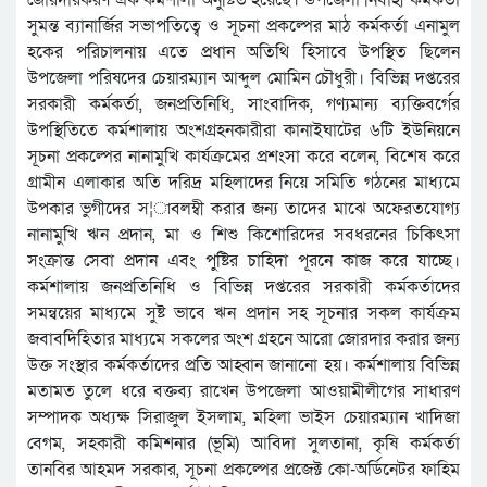
জোরদারকরণ এক কর্মশালা অনুষ্টিত হয়েছে। উপজেলা নির্বাহী কর্মকর্তা
সুমন্ত ব্যানার্জির সভাপতিত্বে ও সূচনা প্রকল্পের মাঠ কর্মকর্তা এনামুল
হকের পরিচালনায় এতে প্রধান অতিথি হিসাবে উপস্থিত ছিলেন
উপজেলা পরিষদের চেয়ারম্যান আব্দুল মোমিন চৌধুরী। বিভিন্ন দপ্তরের
সরকারী কর্মকর্তা, জনপ্রতিনিধি, সাংবাদিক, গণ্যমান্য ব্যক্তিবর্গের
উপস্থিতিতে কর্মশালায় অংশগ্রহনকারীরা কানাইঘাটের ৬টি ইউনিয়নে
সূচনা প্রকল্পের নানামুখি কার্যক্রমের প্রশংসা করে বলেন, বিশেষ করে
গ্রামীন এলাকার অতি দরিদ্র মহিলাদের নিয়ে সমিতি গঠনের মাধ্যমে
উপকার ভুগীদের স¦াবলম্বী করার জন্য তাদের মাঝে অফেরতযোগ্য
নানামুখি ঋন প্রদান, মা ও শিশু কিশোরিদের সবধরনের চিকিৎসা
সংক্রান্ত সেবা প্রদান এবং পুষ্টির চাহিদা পূরনে কাজ করে যাচ্ছে।
কর্মশালায় জনপ্রতিনিধি ও বিভিন্ন দপ্তরের সরকারী কর্মকর্তাদের
সমন্বয়ের মাধ্যমে সুষ্ট ভাবে ঋন প্রদান সহ সূচনার সকল কার্যক্রম
জবাবদিহিতার মাধ্যমে সকলের অংশ গ্রহনে আরো জোরদার করার জন্য
উক্ত সংস্থার কর্মকর্তাদের প্রতি আহ্বান জানানো হয়। কর্মশালায় বিভিন্ন
মতামত তুলে ধরে বক্তব্য রাখেন উপজেলা আওয়ামীলীগের সাধারণ
সম্পাদক অধ্যক্ষ সিরাজুল ইসলাম, মহিলা ভাইস চেয়ারম্যান খাদিজা
বেগম, সহকারী কমিশনার (ভূমি) আবিদা সুলতানা, কৃষি কর্মকর্তা
তানবির আহমদ সরকার, সূচনা প্রকল্পের প্রজেক্ট কো-অর্ডিনেটর ফাহিম