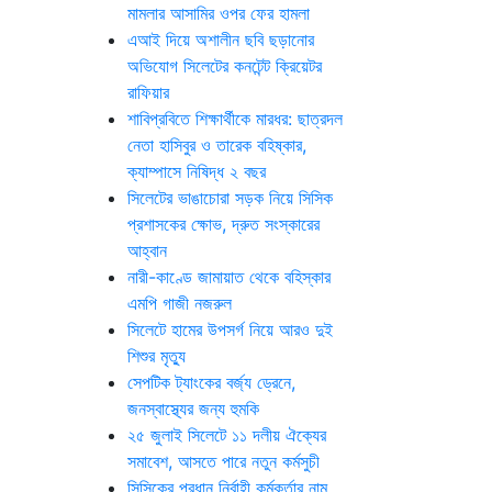
মামলার আসামির ওপর ফের হামলা
এআই দিয়ে অশালীন ছবি ছড়ানোর
অভিযোগ সিলেটের কনটেন্ট ক্রিয়েটর
রাফিয়ার
শাবিপ্রবিতে শিক্ষার্থীকে মারধর: ছাত্রদল
নেতা হাসিবুর ও তারেক বহিষ্কার,
ক্যাম্পাসে নিষিদ্ধ ২ বছর
সিলেটের ভাঙাচোরা সড়ক নিয়ে সিসিক
প্রশাসকের ক্ষোভ, দ্রুত সংস্কারের
আহ্বান
নারী-কাণ্ডে জামায়াত থেকে বহিস্কার
এমপি গাজী নজরুল
সিলেটে হামের উপসর্গ নিয়ে আরও দুই
শিশুর মৃত্যু
সেপটিক ট্যাংকের বর্জ্য ড্রেনে,
জনস্বাস্থ্যের জন্য হুমকি
২৫ জুলাই সিলেটে ১১ দলীয় ঐক্যের
সমাবেশ, আসতে পারে নতুন কর্মসুচী
সিসিকের প্রধান নির্বাহী কর্মকর্তার নাম