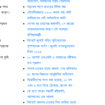
অভিযোগ, মসজিদের ইমাম গ্রেপ্তার
্জ সদর
সড়কের পাশে হাওড়ের টাটকা মাছ
হণ করেন।
মৌলভীবাজারে ১২০০ কমলা গাছ কাটা
বনবিভাগের সেই কর্মকর্তাকে বদলি
প্রধান
দেশের বড় চ্যালেঞ্জ জ্বালানি, ১৭ বছরের
অব্যবস্থাপনার কারণে এই অবস্থা:
বাণিজ্যমন্ত্রী
র
সিলেটে জুলাই শহিদ স্মৃতিস্তম্ভে
গ্রামের
পুষ্পস্তবক অর্পণ : জুলাই গণঅভ্যুত্থান
দিবস ২০২৬
লা কৃষি
১০ আগস্ট এসএসসি ও সমমানের পরীক্ষার
ফল প্রকাশ
শাপলা চত্বরে হত্যা মামলা: শেখ হাসিনাসহ
৪১ জনের বিরুদ্ধে আনুষ্ঠানিক অভিযোগ
বিরোধীদলের পতন শুরু হয়েছে, ১১ দল
এখন ৯ দলে গিয়ে ঠেকেছে: রাশেদ খান
কে হতে পারেন পরবর্তী রাষ্ট্রপতি,
আলোচনায় এক আমলা
সিলেটে আদলত চত্বরে শিশু ফাহিমা হত্যা