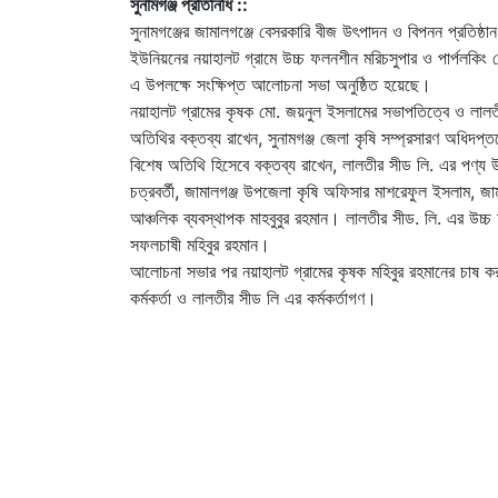
সুনামগঞ্জ প্রতিনিধি ::
সুনামগঞ্জের জামালগঞ্জে বেসরকারি বীজ উৎপাদন ও বিপনন প্রতিষ্
ইউনিয়নের নয়াহালট গ্রামে উচ্চ ফলনশীন মরিচসুপার ও পার্পলকিং
এ উপলক্ষে সংক্ষিপ্ত আলোচনা সভা অনুষ্ঠিত হয়েছে।
নয়াহালট গ্রামের কৃষক মো. জয়নুল ইসলামের সভাপতিত্বে ও লালতীর
অতিথির বক্তব্য রাখেন, সুনামগঞ্জ জেলা কৃষি সম্প্রসারণ অধিদপ
বিশেষ অতিথি হিসেবে বক্তব্য রাখেন, লালতীর সীড লি. এর পণ্য উ
চত্রবর্তী, জামালগঞ্জ উপজেলা কৃষি অফিসার মাশরেফুল ইসলাম, জ
আঞ্চলিক ব্যবস্থাপক মাহবুবুর রহমান। লালতীর সীড. লি. এর উচ্চ 
সফলচাষী মহিবুর রহমান।
আলোচনা সভার পর নয়াহালট গ্রামের কৃষক মহিবুর রহমানের চাষ করা
কর্মকর্তা ও লালতীর সীড লি এর কর্মকর্তাগণ।