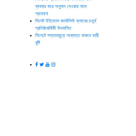
ব্যবহার করে অনুদান দেওয়ার নামে
প্রতারণা
সিলেট উইমেনস জার্নালিস্ট ক্লাবের চতুর্থ
প্রতিষ্ঠাবার্ষিকী উদযাপিত
সিলেটে সপ্তাহজুড়ে অব্যাহত থাকবে ভারী
বৃষ্টি