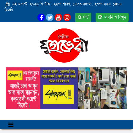
৬ই আগস্ট, ২০২৬ খ্রিস্টাব্দ
,
২২শে শ্রাবণ, ১৪৩৩ বঙ্গাব্দ
,
২৩শে সফর, ১৪৪৮
হিজরি
সার্চ
আপনি ও লিখুন