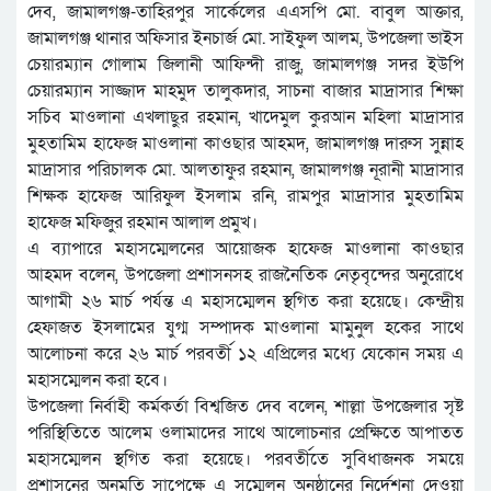
দেব, জামালগঞ্জ-তাহিরপুর সার্কেলের এএসপি মো. বাবুল আক্তার,
জামালগঞ্জ থানার অফিসার ইনচার্জ মো. সাইফুল আলম, উপজেলা ভাইস
চেয়ারম্যান গোলাম জিলানী আফিন্দী রাজু, জামালগঞ্জ সদর ইউপি
চেয়ারম্যান সাজ্জাদ মাহমুদ তালুকদার, সাচনা বাজার মাদ্রাসার শিক্ষা
সচিব মাওলানা এখলাছুর রহমান, খাদেমুল কুরআন মহিলা মাদ্রাসার
মুহতামিম হাফেজ মাওলানা কাওছার আহমদ, জামালগঞ্জ দারুস সুন্নাহ
মাদ্রাসার পরিচালক মো. আলতাফুর রহমান, জামালগঞ্জ নূরানী মাদ্রাসার
শিক্ষক হাফেজ আরিফুল ইসলাম রনি, রামপুর মাদ্রাসার মুহতামিম
হাফেজ মফিজুর রহমান আলাল প্রমুখ।
এ ব্যাপারে মহাসম্মেলনের আয়োজক হাফেজ মাওলানা কাওছার
আহমদ বলেন, উপজেলা প্রশাসনসহ রাজনৈতিক নেতৃবৃন্দের অনুরোধে
আগামী ২৬ মার্চ পর্যন্ত এ মহাসম্মেলন স্থগিত করা হয়েছে। কেন্দ্রীয়
হেফাজত ইসলামের যুগ্ম সম্পাদক মাওলানা মামুনুল হকের সাথে
আলোচনা করে ২৬ মার্চ পরবর্তী ১২ এপ্রিলের মধ্যে যেকোন সময় এ
মহাসম্মেলন করা হবে।
উপজেলা নির্বাহী কর্মকর্তা বিশ্বজিত দেব বলেন, শাল্লা উপজেলার সৃষ্ট
পরিস্থিতিতে আলেম ওলামাদের সাথে আলোচনার প্রেক্ষিতে আপাতত
মহাসম্মেলন স্থগিত করা হয়েছে। পরবর্তীতে সুবিধাজনক সময়ে
প্রশাসনের অনুমতি সাপেক্ষে এ সম্মেলন অনুষ্ঠানের নির্দেশনা দেওয়া