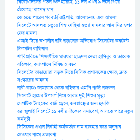
বিরোধীদলের পতন শুরু হয়েছে, ১১ দল এখন ৯ দলে গিয়ে
ঠেকেছে: রাশেদ খান
কে হতে পারেন পরবর্তী রাষ্ট্রপতি, আলোচনায় এক আমলা
সিলেটে আদলত চত্বরে শিশু ফাহিমা হত্যা মামলার আসামির ওপর
ফের হামলা
এআই দিয়ে অশালীন ছবি ছড়ানোর অভিযোগ সিলেটের কনটেন্ট
ক্রিয়েটর রাফিয়ার
শাবিপ্রবিতে শিক্ষার্থীকে মারধর: ছাত্রদল নেতা হাসিবুর ও তারেক
বহিষ্কার, ক্যাম্পাসে নিষিদ্ধ ২ বছর
সিলেটের ভাঙাচোরা সড়ক নিয়ে সিসিক প্রশাসকের ক্ষোভ, দ্রুত
সংস্কারের আহ্বান
নারী-কাণ্ডে জামায়াত থেকে বহিস্কার এমপি গাজী নজরুল
সিলেটে হামের উপসর্গ নিয়ে আরও দুই শিশুর মৃত্যু
সেপটিক ট্যাংকের বর্জ্য ড্রেনে, জনস্বাস্থ্যের জন্য হুমকি
২৫ জুলাই সিলেটে ১১ দলীয় ঐক্যের সমাবেশ, আসতে পারে নতুন
কর্মসুচী
সিসিকের প্রধান নির্বাহী কর্মকর্তার নাম ব্যবহার করে অনুদান
দেওয়ার নামে প্রতারণা