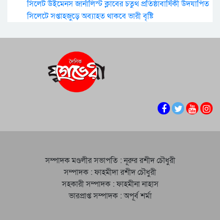
সিলেট উইমেনস জার্নালিস্ট ক্লাবের চতুর্থ প্রতিষ্ঠাবার্ষিকী উদযাপিত
সিলেটে সপ্তাহজুড়ে অব্যাহত থাকবে ভারী বৃষ্টি
সম্পাদক মণ্ডলীর সভাপতি : নূরুর রশীদ চৌধুরী
সম্পাদক : ফাহমীদা রশীদ চৌধুরী
সহকারী সম্পাদক : ফাহমীনা নাহাস
ভারপ্রাপ্ত সম্পাদক : অপূর্ব শর্মা