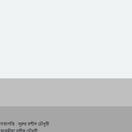
 সভাপতি : নূরুর রশীদ চৌধুরী
 ফাহমীদা রশীদ চৌধুরী