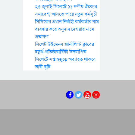
২৫ জুলাই সিলেটে ১১ দলীয় ঐক্যের
সমাবেশ, আসতে পারে নতুন কর্মসুচী
সিসিকের প্রধান নির্বাহী কর্মকর্তার নাম
ব্যবহার করে অনুদান দেওয়ার নামে
প্রতারণা
সিলেট উইমেনস জার্নালিস্ট ক্লাবের
চতুর্থ প্রতিষ্ঠাবার্ষিকী উদযাপিত
সিলেটে সপ্তাহজুড়ে অব্যাহত থাকবে
ভারী বৃষ্টি