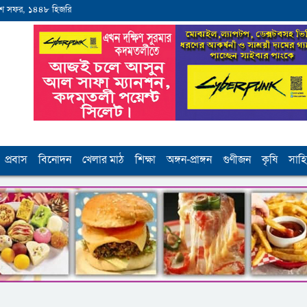
ে সফর, ১৪৪৮ হিজরি
প্রবাস
বিনোদন
খেলার মাঠ
শিক্ষা
অঙ্গন-প্রাঙ্গন
গুণীজন
কৃষি
সাহি