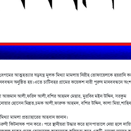
বেগমের আত্মহত্যার ষড়যন্ত্র মূলক মিথ্যা মামলায় নিরীহ তোফায়েলকে হয়রানি ক
ববন্ধন অনুষ্ঠিত হয়।এতে চাটিবহর গ্রামের কয়েকশ নারী পুরুষ মানববন্ধনে অংশ
যোদ্ধা আজমান আলী,ফরিদ আলী,বশির আহমদ মেম্বার, মুরব্বি মইন উদ্দিন, সরকুম
য়ার হোসেন মিন্নত,চমক আলী,ফারুক আহমদ, বশির উদ্দিন, কালা মিয়া,শাহিন
মিথ্যা মামলা প্রত্যাহারের আহবান জানান।
 তরুণী কিটনাষক পান করে। পরে স্থানীয়রা উদ্ধার করে হাসপাতালে নেয়া হলে দায়
র নজরুল হকের ছেলে তোফায়েল আহমদকে অভিযুক্ত করে একটি মামলা দায়ের ক