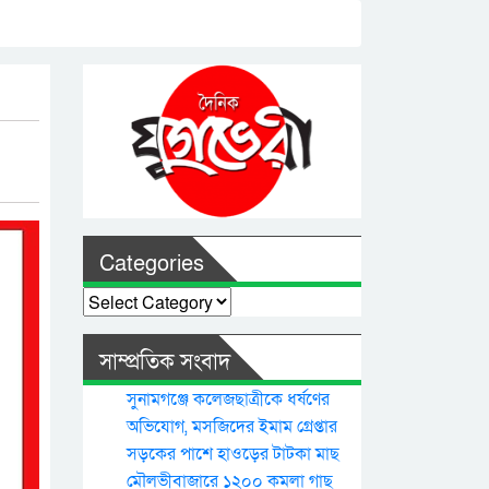
Categories
Categories
সাম্প্রতিক সংবাদ
সুনামগঞ্জে কলেজছাত্রীকে ধর্ষণের
অভিযোগ, মসজিদের ইমাম গ্রেপ্তার
সড়কের পাশে হাওড়ের টাটকা মাছ
মৌলভীবাজারে ১২০০ কমলা গাছ