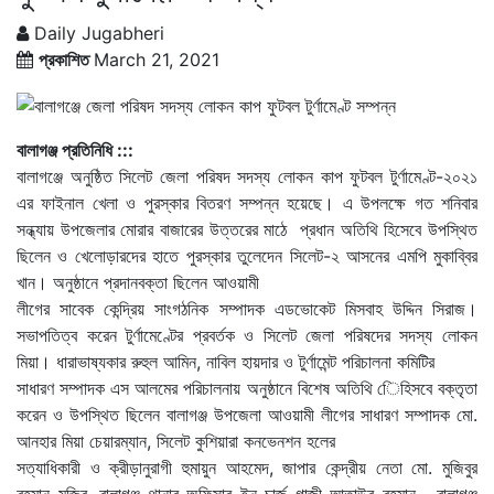
Daily Jugabheri
প্রকাশিত
March 21, 2021
বালাগঞ্জ প্রতিনিধি :::
বালাগঞ্জে অনুষ্ঠিত সিলেট জেলা পরিষদ সদস্য লোকন কাপ ফুটবল টুর্ণামেণ্ট-২০২১
এর ফাইনাল খেলা ও পুরস্কার বিতরণ সম্পন্ন হয়েছে। এ উপলক্ষে গত শনিবার
সন্ধ্যায় উপজেলার মোরার বাজারের উত্তরের মাঠে প্রধান অতিথি হিসেবে উপস্থিত
ছিলেন ও খেলোড়ারদের হাতে পুরস্কার তুলেদেন সিলেট-২ আসনের এমপি মুকাব্বির
খান। অনুষ্ঠানে প্রদানবক্তা ছিলেন আওয়ামী
লীগের সাবেক কেন্দ্রিয় সাংগঠনিক সম্পাদক এডভোকেট মিসবাহ উদ্দিন সিরাজ।
সভাপতিত্ব করেন টুর্ণামেণ্টের প্রবর্তক ও সিলেট জেলা পরিষদের সদস্য লোকন
মিয়া। ধারাভাষ্যকার রুহুল আমিন, নাবিল হায়দার ও টুর্ণামেন্ট পরিচালনা কমিটির
সাধারণ সম্পাদক এস আলমের পরিচালনায় অনুষ্ঠানে বিশেষ অতিথি েিহিসবে বক্তৃতা
করেন ও উপস্থিত ছিলেন বালাগঞ্জ উপজেলা আওয়ামী লীগের সাধারণ সম্পাদক মো.
আনহার মিয়া চেয়ারম্যান, সিলেট কুশিয়ারা কনভেনশন হলের
সত্যাধিকারী ও ক্রীড়ানুরাগী হুমায়ুন আহমেদ, জাপার কেন্দ্রীয় নেতা মো. মুজিবুর
রহমান মুজিব, বালাগঞ্জ থানার অফিসার ইন-চার্জ গাজী আতাউর রহমান, বালাগঞ্জ