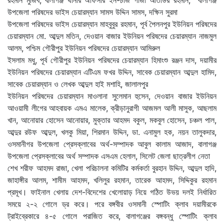
উপজেলা পরিষদের ভাইস চেয়ারম্যান সামস উদ্দিন সামস, দক্ষিন সুরমা
উপজেলা পরিষদের ভাইস চেয়ারম্যান মাহবুবুর রহমান, পূর্ব পৈলনপুর ইউনিয়ন পরিষদের
চেয়ারম্যান মো. আব্দুল মতিন, দেওয়ান বাজার ইউনিয়ন পরিষদের চেয়ারম্যান নাজমুল
আলম, পশ্চিম গৌরীপুর ইউনিয়ন পরিষদের চেয়ারম্যান আমিরুল
ইসলাম মধু, পূর্ব গৌরীপুর ইউনিয়ন পরিষদের চেয়ারম্যান হিমাংশু রঞ্জন দাস, দয়ামীর
ইউনিয়ন পরিষদের চেয়ারম্যান এটিএম ফখর উদ্দিন, সাবেক চেয়ারম্যান আব্দুল হামিদ,
সাবেক চেয়ারম্যান ও লেখক আব্দুল হাই মশাহি, জালালপুর
ইউনিয়ন পরিষদের চেয়ারম্যান মাওলানা সুলেমান হুসেন, দেওয়ান বাজার ইউনিয়ন
আওয়ামী লীগের আহবায়ক এমএ মালেক, ক্রীড়ানুরাগী আজমল আলী মাসুক, আছলাম
খান, আনোয়ার হোসেন আনোয়ার, মুক্তার আহমদ বকুল, মকবুল হোসেন, চঞ্চল পাল,
আব্দুর রউফ আব্দুল, খলকু মিয়া, শিরমান উদ্দিন, ডা. এনামুল হক, নয়ন তালুকদার,
ওসমানীগর উপজেলা প্রেসক্লাবের অর্থ-সম্পাদক আবুল কালাম আজাদ, বালাগঞ্জ
উপজেলা প্রেসক্লাবের অর্থ সম্পাদক এসএম হেলাল, সিলেট জেলা ছাত্রলীগ নেতা
শেখ শরীফ আহমদ রাজা, খেলা পরিচালনা কমিটির কর্মকর্তা বুরহান উদ্দিন, আব্দুল হাদি,
জাহাঙ্গীর আলম, শামীম আহমদ, খলিলুর রহমান, তারেক আহমদ, সিদ্দিকুর রহমান
প্রমূখ। ফাইনাল খেলায় দেশ-বিদেশের খেলোয়াড় নিয়ে গঠিত উভয় দলই নির্ধারিত
সময়ে ২-২ গোলে ড্র করে। পরে বঙ্গবীর ওসমানী স্পোটিং ক্লাব দয়ামীরকে
ট্রাইব্রেকারে ৪-৫ গোলে পরাজিত করে, বালাগঞ্জের বঙ্গবন্ধু স্পোটিং ক্লাব