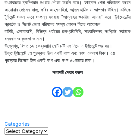
বাংলাবাজার চ্যাম্পিয়ান হওয়ার গৌরব অর্জন করে। ফাইনাল খেলা পরিচালনা করেন
আনোয়ার হোসেন সাজু, কবির আহমদ হিরা, আব্দুল হামিদ ও আপ্তাব উদ্দিন। এদিকে
টুর্ণামেন্ট সফল ভাবে সম্পন্ন হওয়ায় “আল্লাহর শুকরিয়া আদায়” করে টুর্ণামেণ্টের
প্রবর্তক ও সিলেট জেলা পরিষদের সদস্য লোকন মিয়ার আয়োজন
কমিটি, এলাকাবাসী, বিভিন্ন পর্যায়ের জনপ্রতিনিধি, সাংবাকিদসহ সংশ্লিষ্ট সবাইকে
ধন্যবাদ ও কৃজ্ঞতা জানান।
উল্লেখ্য, বিগত ১৯ ফেব্রুয়ারি মোট ৮টি দল নিয়ে এ টুর্ণামেন্টে শুরু হয়।
উক্ত টুর্ণামেন্টে ১ম পুরস্কার ছিল একটি কাপ এবং নগদ একলাখ টাকা। ২য়
পুরস্কার হিসেবে ছিল একটি কাপ এবং নগদ ৫০হাজার টাকা।
সংবাদটি শেয়ার করুন
Categories
Categories