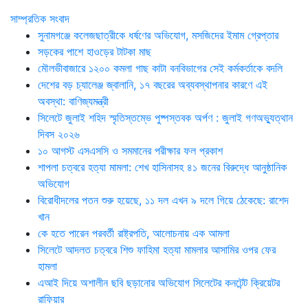
সাম্প্রতিক সংবাদ
সুনামগঞ্জে কলেজছাত্রীকে ধর্ষণের অভিযোগ, মসজিদের ইমাম গ্রেপ্তার
সড়কের পাশে হাওড়ের টাটকা মাছ
মৌলভীবাজারে ১২০০ কমলা গাছ কাটা বনবিভাগের সেই কর্মকর্তাকে বদলি
দেশের বড় চ্যালেঞ্জ জ্বালানি, ১৭ বছরের অব্যবস্থাপনার কারণে এই
অবস্থা: বাণিজ্যমন্ত্রী
সিলেটে জুলাই শহিদ স্মৃতিস্তম্ভে পুষ্পস্তবক অর্পণ : জুলাই গণঅভ্যুত্থান
দিবস ২০২৬
১০ আগস্ট এসএসসি ও সমমানের পরীক্ষার ফল প্রকাশ
শাপলা চত্বরে হত্যা মামলা: শেখ হাসিনাসহ ৪১ জনের বিরুদ্ধে আনুষ্ঠানিক
অভিযোগ
বিরোধীদলের পতন শুরু হয়েছে, ১১ দল এখন ৯ দলে গিয়ে ঠেকেছে: রাশেদ
খান
কে হতে পারেন পরবর্তী রাষ্ট্রপতি, আলোচনায় এক আমলা
সিলেটে আদলত চত্বরে শিশু ফাহিমা হত্যা মামলার আসামির ওপর ফের
হামলা
এআই দিয়ে অশালীন ছবি ছড়ানোর অভিযোগ সিলেটের কনটেন্ট ক্রিয়েটর
রাফিয়ার