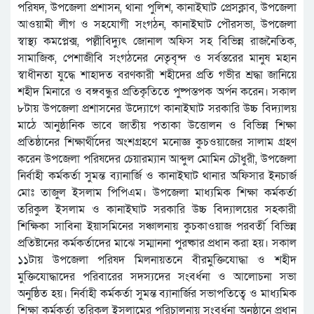
পরিষদ, উপজেলা প্রশাসন, থানা পুলিশ, কানাইঘাট প্রেসক্লাব, উপজেলা
আওয়ামী লীগ ও সহযোগী সংগঠন, কানাইঘাট পৌরসভা, উপজেলা
স্বাস্থ্য কমপ্লেক্স, পল্লীবিদ্যুৎ জোনাল অফিস সহ বিভিন্ন রাজনৈতিক,
সামাজিক, পেশাজীবি সংগঠনের নেতৃবৃন্দ ও সর্বস্তরের মানুষ মহান
স্বাধীনতা যুদ্ধে শাহাদত বরণকারী শহীদের প্রতি গভীর শ্রদ্ধা জানিয়ে
শহীদ মিনারে ও বঙ্গবন্ধুর প্রতিকৃতিতে পুষ্পস্তপক অর্পন করেন। সকাল
৮টায় উপজেলা প্রশাসনের উদ্যোগে কানাইঘাট সরকারি উচ্চ বিদ্যালয়
মাঠে আনুষ্ঠানিক ভাবে জাতীয় পতাকা উত্তোলন ও বিভিন্ন শিক্ষা
প্রতিষ্ঠানের শিক্ষার্থীদের অংশগ্রহণে মনোজ্ঞ কুচওয়াজের সালাম গ্রহণ
করেন উপজেলা পরিষদের চেয়ারম্যান আব্দুল মোমিন চৌধুরী, উপজেলা
নির্বাহী কর্মকর্তা সুমন্ত ব্যানার্জি ও কানাইঘাট থানার অফিসার ইনচার্জ
মোঃ তাজুল ইসলাম পিপিএম। উপজেলা মাধ্যমিক শিক্ষা কর্মকর্তা
তরিকুল ইসলাম ও কানাইঘাট সরকারি উচ্চ বিদ্যালয়ের সহকারী
শিক্ষিকা সাবিনা ইয়াসমিনের সঞ্চালনায় কুচকাওয়াজ পরবর্তী বিভিন্ন
প্রতিষ্টানের কর্মকর্তাদের মাঝে সম্মাননা পুরষ্কার প্রধান করা হয়। সকাল
১১টায় উপজেলা পরিষদ মিলনায়তনে বীরমুক্তিযোদ্ধা ও শহীদ
মুক্তিযোদ্ধাদের পরিবারের সদস্যদের সংবর্ধনা ও আলোচনা সভা
অনুষ্ঠিত হয়। নির্বাহী কর্মকর্তা সুমন্ত ব্যানার্জির সভাপতিত্বে ও মাধ্যমিক
শিক্ষা কর্মকর্তা তরিকুল ইসলামের পরিচালনায় সংবর্ধনা অনুষ্ঠানে প্রধান