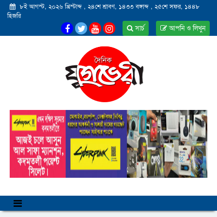
৮ই আগস্ট, ২০২৬ খ্রিস্টাব্দ
,
২৪শে শ্রাবণ, ১৪৩৩ বঙ্গাব্দ
,
২৫শে সফর, ১৪৪৮
হিজরি
সার্চ
আপনি ও লিখুন