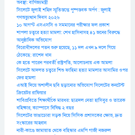
অবস্থা: বাণিজ্যমন্ত্রী
সিলেটে জুলাই শহিদ স্মৃতিস্তম্ভে পুষ্পস্তবক অর্পণ : জুলাই
গণঅভ্যুত্থান দিবস ২০২৬
১০ আগস্ট এসএসসি ও সমমানের পরীক্ষার ফল প্রকাশ
শাপলা চত্বরে হত্যা মামলা: শেখ হাসিনাসহ ৪১ জনের বিরুদ্ধে
আনুষ্ঠানিক অভিযোগ
বিরোধীদলের পতন শুরু হয়েছে, ১১ দল এখন ৯ দলে গিয়ে
ঠেকেছে: রাশেদ খান
কে হতে পারেন পরবর্তী রাষ্ট্রপতি, আলোচনায় এক আমলা
সিলেটে আদলত চত্বরে শিশু ফাহিমা হত্যা মামলার আসামির ওপর
ফের হামলা
এআই দিয়ে অশালীন ছবি ছড়ানোর অভিযোগ সিলেটের কনটেন্ট
ক্রিয়েটর রাফিয়ার
শাবিপ্রবিতে শিক্ষার্থীকে মারধর: ছাত্রদল নেতা হাসিবুর ও তারেক
বহিষ্কার, ক্যাম্পাসে নিষিদ্ধ ২ বছর
সিলেটের ভাঙাচোরা সড়ক নিয়ে সিসিক প্রশাসকের ক্ষোভ, দ্রুত
সংস্কারের আহ্বান
নারী-কাণ্ডে জামায়াত থেকে বহিস্কার এমপি গাজী নজরুল