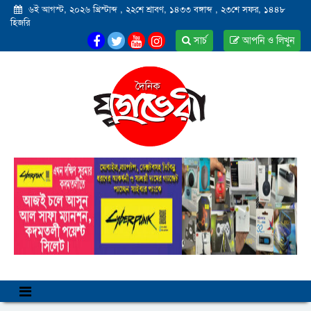
৬ই আগস্ট, ২০২৬ খ্রিস্টাব্দ
,
২২শে শ্রাবণ, ১৪৩৩ বঙ্গাব্দ
,
২৩শে সফর, ১৪৪৮
হিজরি
সার্চ
আপনি ও লিখুন