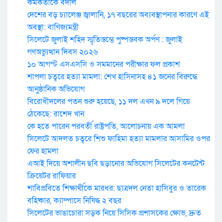
কর্মকর্তাকে বদলি
দেশের বড় চ্যালেঞ্জ জ্বালানি, ১৭ বছরের অব্যবস্থাপনার কারণে এই
অবস্থা: বাণিজ্যমন্ত্রী
সিলেটে জুলাই শহিদ স্মৃতিস্তম্ভে পুষ্পস্তবক অর্পণ : জুলাই
গণঅভ্যুত্থান দিবস ২০২৬
১০ আগস্ট এসএসসি ও সমমানের পরীক্ষার ফল প্রকাশ
শাপলা চত্বরে হত্যা মামলা: শেখ হাসিনাসহ ৪১ জনের বিরুদ্ধে
আনুষ্ঠানিক অভিযোগ
বিরোধীদলের পতন শুরু হয়েছে, ১১ দল এখন ৯ দলে গিয়ে
ঠেকেছে: রাশেদ খান
কে হতে পারেন পরবর্তী রাষ্ট্রপতি, আলোচনায় এক আমলা
সিলেটে আদলত চত্বরে শিশু ফাহিমা হত্যা মামলার আসামির ওপর
ফের হামলা
এআই দিয়ে অশালীন ছবি ছড়ানোর অভিযোগ সিলেটের কনটেন্ট
ক্রিয়েটর রাফিয়ার
শাবিপ্রবিতে শিক্ষার্থীকে মারধর: ছাত্রদল নেতা হাসিবুর ও তারেক
বহিষ্কার, ক্যাম্পাসে নিষিদ্ধ ২ বছর
সিলেটের ভাঙাচোরা সড়ক নিয়ে সিসিক প্রশাসকের ক্ষোভ, দ্রুত