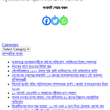
সংবাদটি শেয়ার করুন
Categories
Categories
সাম্প্রতিক সংবাদ
সুনামগঞ্জে কলেজছাত্রীকে ধর্ষণের অভিযোগ, মসজিদের ইমাম গ্রেপ্তার
সড়কের পাশে হাওড়ের টাটকা মাছ
মৌলভীবাজারে ১২০০ কমলা গাছ কাটা বনবিভাগের সেই কর্মকর্তাকে বদলি
দেশের বড় চ্যালেঞ্জ জ্বালানি, ১৭ বছরের অব্যবস্থাপনার কারণে এই অবস্থা:
বাণিজ্যমন্ত্রী
সিলেটে জুলাই শহিদ স্মৃতিস্তম্ভে পুষ্পস্তবক অর্পণ : জুলাই গণঅভ্যুত্থান দিবস
২০২৬
১০ আগস্ট এসএসসি ও সমমানের পরীক্ষার ফল প্রকাশ
শাপলা চত্বরে হত্যা মামলা: শেখ হাসিনাসহ ৪১ জনের বিরুদ্ধে আনুষ্ঠানিক
অভিযোগ
বিরোধীদলের পতন শুরু হয়েছে, ১১ দল এখন ৯ দলে গিয়ে ঠেকেছে: রাশেদ খান