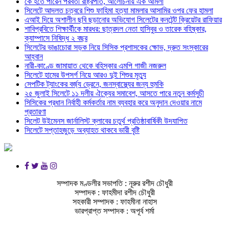
কে হতে পারেন পরবর্তী রাষ্ট্রপতি, আলোচনায় এক আমলা
সিলেটে আদলত চত্বরে শিশু ফাহিমা হত্যা মামলার আসামির ওপর ফের হামলা
এআই দিয়ে অশালীন ছবি ছড়ানোর অভিযোগ সিলেটের কনটেন্ট ক্রিয়েটর রাফিয়ার
শাবিপ্রবিতে শিক্ষার্থীকে মারধর: ছাত্রদল নেতা হাসিবুর ও তারেক বহিষ্কার,
ক্যাম্পাসে নিষিদ্ধ ২ বছর
সিলেটের ভাঙাচোরা সড়ক নিয়ে সিসিক প্রশাসকের ক্ষোভ, দ্রুত সংস্কারের
আহ্বান
নারী-কাণ্ডে জামায়াত থেকে বহিস্কার এমপি গাজী নজরুল
সিলেটে হামের উপসর্গ নিয়ে আরও দুই শিশুর মৃত্যু
সেপটিক ট্যাংকের বর্জ্য ড্রেনে, জনস্বাস্থ্যের জন্য হুমকি
২৫ জুলাই সিলেটে ১১ দলীয় ঐক্যের সমাবেশ, আসতে পারে নতুন কর্মসুচী
সিসিকের প্রধান নির্বাহী কর্মকর্তার নাম ব্যবহার করে অনুদান দেওয়ার নামে
প্রতারণা
সিলেট উইমেনস জার্নালিস্ট ক্লাবের চতুর্থ প্রতিষ্ঠাবার্ষিকী উদযাপিত
সিলেটে সপ্তাহজুড়ে অব্যাহত থাকবে ভারী বৃষ্টি
সম্পাদক মণ্ডলীর সভাপতি : নূরুর রশীদ চৌধুরী
সম্পাদক : ফাহমীদা রশীদ চৌধুরী
সহকারী সম্পাদক : ফাহমীনা নাহাস
ভারপ্রাপ্ত সম্পাদক : অপূর্ব শর্মা