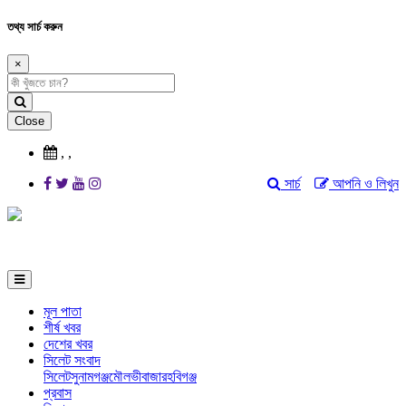
তথ্য সার্চ করুন
×
Close
,
,
সার্চ
আপনি ও লিখুন
মূল পাতা
শীর্ষ খবর
দেশের খবর
সিলেট সংবাদ
সিলেট
সুনামগঞ্জ
মৌলভীবাজার
হবিগঞ্জ
প্রবাস