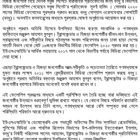
হিজরা জনগোষ্টি নিয়ে দৈনিক সবুজ সিলেটে ধারাবাহিক প্রতিবেদনের জন্য বন্ধু’র বিভাগীয়
মিডিয়া ফেলোশিপ পেয়েছেন সবুজ সিলেট’র প্রতিবেদক সুবর্ণা হামিদ । সোমবার ২০২০
সালের মিডিয়া ফেলোদের পুরস্কার প্রদান করেছে বন্ধু সোশ্যাল ওয়েলফেয়ার সোসাইটি
(বন্ধু)। অনলাইন কনফারেন্সের মাধ্যমে পুরস্কার ঘোষণা অনুষ্ঠানের আয়োজন করা হয়।
অনুষ্ঠানে প্রধান অতিথি হিসেবে উপস্থিত ছিলেন বরেণ্য সাংবাদিক ও গণমাধ্যম
ব্যক্তিত্ব মঞ্জুরুল আহসান বুলবুল। ট্রান্সজেন্ডার ও হিজড়া জনগোষ্ঠীর জীবন-মান উন্নয়ন,
স্বাস্থ্যসেবা এবং স্বীকৃতির বিষয়ে গঠনমূলক সংবাদ পরিবেশনার জন্য ঢাকা ছাড়া দেশের
সাতটি বিভাগ থেকে মোট ১৬জনকে বিভাগীয় মিডিয়া ফেলোশিপ ২০২০ প্রদার করা হয়।
ইউএসএআইডি’র আর্থিক সহায়তায় ২০১৭ সাল থেকে বিভাগীয় পর্যায়ে মিডিয়া ফেলোশিপ
দেয়া হচ্ছে।
এছাড়া ট্রান্সজেন্ডার ও হিজড়া জনগোষ্ঠীর আত্ম-স্বীকৃতি ও সচেতনতা তৈরিতে গণমাধ্যমকে
যুক্ত করার লক্ষ্যে ২০১১ সাল কেন্দ্রীয়ভাবে মিডিয়া ফেলোশিপ প্রদান করছে বন্ধু।
অনুষ্ঠানে প্রধান অতিথির বক্তব্য মঞ্জুরুল আহসান বুলবুল বলেন, ট্রান্সজেন্টার ও হিজড়া
জনগোষ্ঠীর ব্যাপারে মিডিয়ার অনেকেই যথেষ্ট ধারনা রাখেন না।
এই ফেলোশিপ প্রকল্পের মাধ্যমে একটি প্রশিক্ষিত দল তৈরি হচ্ছে যারা ভবিষ্যতে এই
জনগোষ্ঠীর উন্নয়নে গুরত্বপূর্ণ ভূমিকা রাখতে পারবে। যে কোনো বিষয়ে পরিবর্তন রাতারাতি
সম্ভব না উল্লেখ করে তিনি বলেন, গণমাধ্যমকে আরো বেশি সম্পৃক্ত করা গেলে
পরিস্থিতি পরিবর্তন আরো দ্রুততর হবে।
ইউএসএআইডি’র ডেমোক্রেসি এবং গভার্মেন্ট অফিসের টিম লিড স্লাভিচা রেডোসিভিচ,
পুলিশের মিডিয়া এবং পাবলিক রিলেশন বিভাগের উপ-কমিশনার ইফতেখারুল ইসলাম,
বন্ধু’র নির্বাহী পরিচালক সালেহ আহমেদ, ট্রান্সজেন্টার ও হিজড়া জনগোষ্ঠীর প্রতিনিধিসহ
বন্ধু’র মিডিয়া ফেলোরা অনুষ্ঠানে উপস্থিত ছিলেন। প্রেস-বিজ্ঞপ্তি