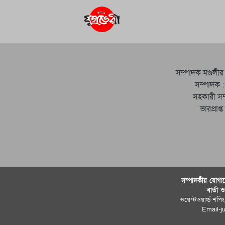
সম্পাদক মণ্ডলীর
সম্পাদক :
সহকারী সম
ভারপ্রাপ্
সম্পাদকীয় যােগায
বার্তা 
ওয়েস্টওয়ার্ল্ড শপিং
Email-j