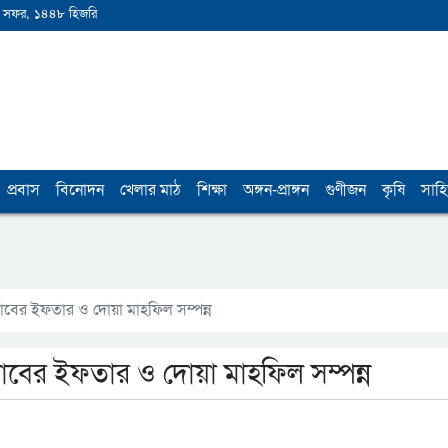
 সফর, ১৪৪৮ হিজরি
প্রবাস
বিনোদন
খেলার মাঠ
শিক্ষা
অঙ্গন-প্রাঙ্গন
গুণীজন
কৃষি
সাহি
লাবের ইফতার ও দোয়া মাহফিল সম্পন্ন
লাবের ইফতার ও দোয়া মাহফিল সম্পন্ন