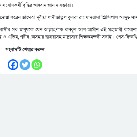
বাদকর্মী বৃদ্ধির আহ্বান জানান বক্তারা।
করেন জামেআ নূরীয়া খাদীজাতুল কুবরা রাঃ মাদরাসা প্রিন্সিপাল আব্দুছ সা
বাসীর সব মানুষকে যেন আল্লাহপাক রাব্বুল আল-আমীন এই মহামারী করোন
 ও এতিম, গরীব ,অসহায় ছাত্ররাসহ মাদ্রাসার শিক্ষকমন্ডলী সবাই। প্রেস-বিজ্ঞপ্ত
সংবাদটি শেয়ার করুন