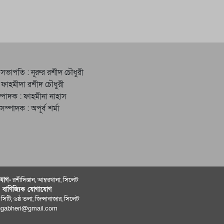
 সভাপতি : নূরুর রশীদ চৌধুরী
 ফাহমীদা রশীদ চৌধুরী
্পাদক : ফাহমীনা নাহাস
ত সম্পাদক : অপূর্ব শর্মা
োগ-
রশীদিস্তান, আম্বরখানা, সিলেট
ও বাণিজ্যিক যোগাযােগ
 সিটি, ৬ষ্ঠ তলা, জিন্দাবাজার, সিলেট
ugabheri@gmail.com