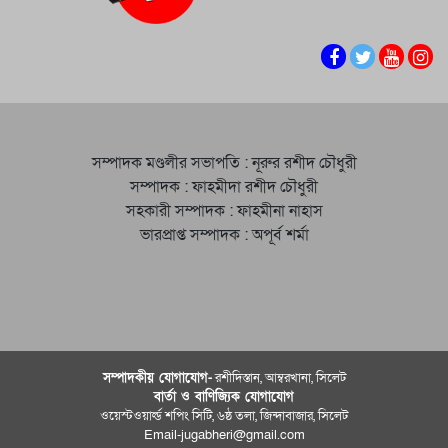
সম্পাদক মণ্ডলীর সভাপতি : নূরুর রশীদ চৌধুরী
সম্পাদক : ফাহমীদা রশীদ চৌধুরী
সহকারী সম্পাদক : ফাহমীনা নাহাস
ভারপ্রাপ্ত সম্পাদক : অপূর্ব শর্মা
সম্পাদকীয় যােগাযোগ-
রশীদিস্তান, আম্বরখানা, সিলেট
বার্তা ও বাণিজ্যিক যোগাযােগ
ওয়েস্টওয়ার্ল্ড শপিং সিটি, ৬ষ্ঠ তলা, জিন্দাবাজার, সিলেট
Email-jugabheri@gmail.com