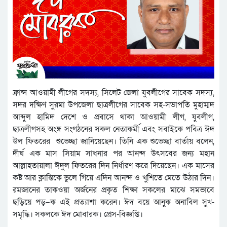
ফ্রান্স আওয়ামী লীগের সদস্য, সিলেট জেলা যুবলীগের সাবেক সদস্য,
সদর দক্ষিণ সুরমা উপজেলা ছাত্রলীগের সাবেক সহ-সভাপতি মুহাম্মদ
আব্দুল হামিদ দেশে ও প্রবাসে থাকা আওয়ামী লীগ, যুবলীগ,
ছাত্রলীগসহ অংঙ্গ সংগঠনের সকল নেতাকর্মী এবং সবাইকে পবিত্র ঈদ
উল ফিতরের শুভেচ্ছা জানিয়েছেন। তিনি এক শুভেচ্ছা বার্তায় বলেন,
দীর্ঘ এক মাস সিয়াম সাধনার পর আনন্দ উৎসবের জন্য মহান
আল্লাহতায়ালা ঈদুল ফিতরের দিন নির্ধারণ করে দিয়েছেন। এক মাসের
কষ্ট আর ক্লান্তিকে ভুলে গিয়ে এদিন আনন্দ ও খুশিতে মেতে উঠার দিন।
রমজানের তাকওয়া অর্জনের প্রকৃত শিক্ষা সকলের মাঝে সমভাবে
ছড়িয়ে পড়–ক এই প্রত্যাশা করেন। ঈদ বয়ে আনুক অনাবিল সুখ-
সমৃদ্ধি। সকলকে ঈদ মোবারক। প্রেস-বিজ্ঞপ্তি।