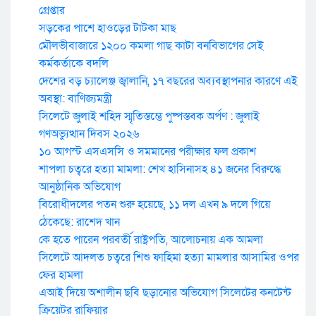
গ্রেপ্তার
সড়কের পাশে হাওড়ের টাটকা মাছ
মৌলভীবাজারে ১২০০ কমলা গাছ কাটা বনবিভাগের সেই
কর্মকর্তাকে বদলি
দেশের বড় চ্যালেঞ্জ জ্বালানি, ১৭ বছরের অব্যবস্থাপনার কারণে এই
অবস্থা: বাণিজ্যমন্ত্রী
সিলেটে জুলাই শহিদ স্মৃতিস্তম্ভে পুষ্পস্তবক অর্পণ : জুলাই
গণঅভ্যুত্থান দিবস ২০২৬
১০ আগস্ট এসএসসি ও সমমানের পরীক্ষার ফল প্রকাশ
শাপলা চত্বরে হত্যা মামলা: শেখ হাসিনাসহ ৪১ জনের বিরুদ্ধে
আনুষ্ঠানিক অভিযোগ
বিরোধীদলের পতন শুরু হয়েছে, ১১ দল এখন ৯ দলে গিয়ে
ঠেকেছে: রাশেদ খান
কে হতে পারেন পরবর্তী রাষ্ট্রপতি, আলোচনায় এক আমলা
সিলেটে আদলত চত্বরে শিশু ফাহিমা হত্যা মামলার আসামির ওপর
ফের হামলা
এআই দিয়ে অশালীন ছবি ছড়ানোর অভিযোগ সিলেটের কনটেন্ট
ক্রিয়েটর রাফিয়ার