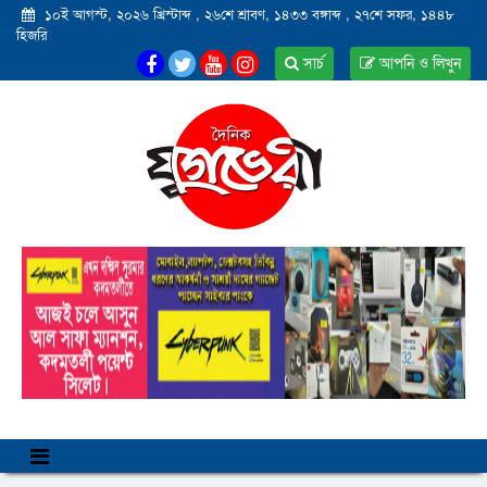
১০ই আগস্ট, ২০২৬ খ্রিস্টাব্দ
,
২৬শে শ্রাবণ, ১৪৩৩ বঙ্গাব্দ
,
২৭শে সফর, ১৪৪৮
হিজরি
সার্চ
আপনি ও লিখুন