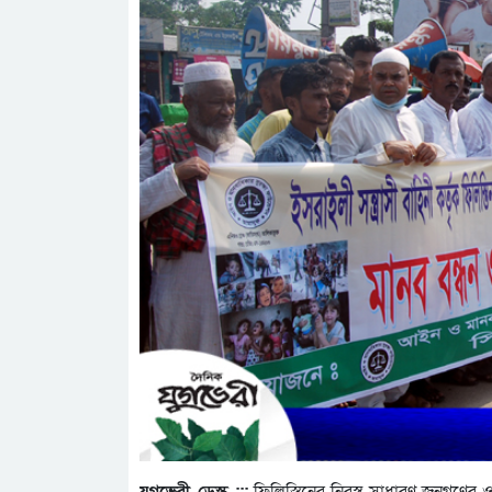
যুগভেরী ডেস্ক :::
ফিলিস্তিনের নিরস্ত্র সাধারণ জনগণের ও