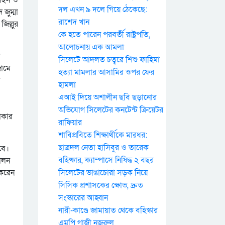
দল এখন ৯ দলে গিয়ে ঠেকেছে:
জুম্মা
রাশেদ খান
িল্লুর
কে হতে পারেন পরবর্তী রাষ্ট্রপতি,
আলোচনায় এক আমলা
সিলেটে আদলত চত্বরে শিশু ফাহিমা
জামে
হত্যা মামলার আসামির ওপর ফের
ি
হামলা
এআই দিয়ে অশালীন ছবি ছড়ানোর
অভিযোগ সিলেটের কনটেন্ট ক্রিয়েটর
াকার
রাফিয়ার
শাবিপ্রবিতে শিক্ষার্থীকে মারধর:
ছাত্রদল নেতা হাসিবুর ও তারেক
বে।
বহিষ্কার, ক্যাম্পাসে নিষিদ্ধ ২ বছর
দোলন
 করেন
সিলেটের ভাঙাচোরা সড়ক নিয়ে
সিসিক প্রশাসকের ক্ষোভ, দ্রুত
সংস্কারের আহ্বান
নারী-কাণ্ডে জামায়াত থেকে বহিস্কার
এমপি গাজী নজরুল