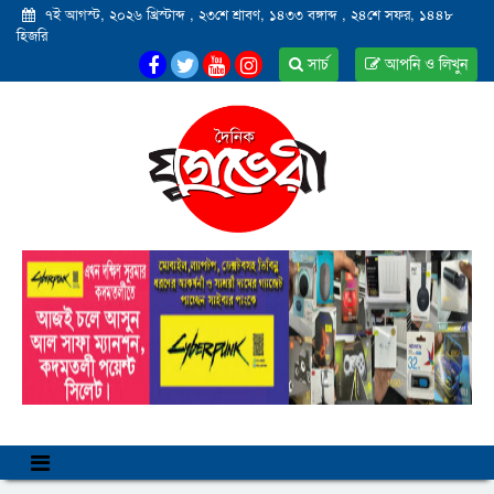
৭ই আগস্ট, ২০২৬ খ্রিস্টাব্দ
,
২৩শে শ্রাবণ, ১৪৩৩ বঙ্গাব্দ
,
২৪শে সফর, ১৪৪৮
হিজরি
সার্চ
আপনি ও লিখুন