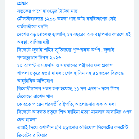
গ্রেপ্তার
সড়কের পাশে হাওড়ের টাটকা মাছ
মৌলভীবাজারে ১২০০ কমলা গাছ কাটা বনবিভাগের সেই
কর্মকর্তাকে বদলি
দেশের বড় চ্যালেঞ্জ জ্বালানি, ১৭ বছরের অব্যবস্থাপনার কারণে এই
অবস্থা: বাণিজ্যমন্ত্রী
সিলেটে জুলাই শহিদ স্মৃতিস্তম্ভে পুষ্পস্তবক অর্পণ : জুলাই
গণঅভ্যুত্থান দিবস ২০২৬
১০ আগস্ট এসএসসি ও সমমানের পরীক্ষার ফল প্রকাশ
শাপলা চত্বরে হত্যা মামলা: শেখ হাসিনাসহ ৪১ জনের বিরুদ্ধে
আনুষ্ঠানিক অভিযোগ
বিরোধীদলের পতন শুরু হয়েছে, ১১ দল এখন ৯ দলে গিয়ে
ঠেকেছে: রাশেদ খান
কে হতে পারেন পরবর্তী রাষ্ট্রপতি, আলোচনায় এক আমলা
সিলেটে আদলত চত্বরে শিশু ফাহিমা হত্যা মামলার আসামির ওপর
ফের হামলা
এআই দিয়ে অশালীন ছবি ছড়ানোর অভিযোগ সিলেটের কনটেন্ট
ক্রিয়েটর রাফিয়ার