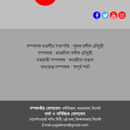
সম্পাদক মণ্ডলীর সভাপতি : নূরুর রশীদ চৌধুরী
সম্পাদক : ফাহমীদা রশীদ চৌধুরী
সহকারী সম্পাদক : ফাহমীনা নাহাস
ভারপ্রাপ্ত সম্পাদক : অপূর্ব শর্মা
সম্পাদকীয় যােগাযোগ-
রশীদিস্তান, আম্বরখানা, সিলেট
বার্তা ও বাণিজ্যিক যোগাযােগ
ওয়েস্টওয়ার্ল্ড শপিং সিটি, ৬ষ্ঠ তলা, জিন্দাবাজার, সিলেট
Email-jugabheri@gmail.com