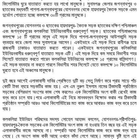
কিলোমিটার ঘুরে যাতায়াত করতে হয় লাখো মানুষকে। সুনামগঞ্জ জেলার জগন্নাথপুর ও
ছাতকের মধ্যবর্তী পাগলা-জগন্নাথপুরের যোগননগর থেকে হায়দারপুর কৈতক সড়কে এমন
দুর্ভোগ পোহাতে হচ্ছে কমপক্ষে ৩০টি গ্রামের মানুষকে।
জগন্নাথপুরের যোগননগর ও ছাতকের হায়দারপুর- কৈতক সড়ক ছাতকের দক্ষিণ পশ্চিমাঞ্চল
এবং জগন্নাথপুরের কলকলিয়া ইউনিয়নবাসীর গুরুত্বপূর্ণ সড়ক। ছাতকের পশ্চিমাঞ্চলের
কমপক্ষে ১৫ টি গ্রামের মানুষ এই সড়ক দিয়ে পাগলা-জগন্নাথপুর আউশকান্দি সড়ক
ব্যবহার করে জেলা সদর সুনামগঞ্জে আসেন। একইভাবে এই সড়ক দিয়ে রানীগঞ্জ হয়ে
রাজধানী ঢাকায়ও যাতায়াত করতে পারেন। একইভাবে জগন্নাথপুরের কলিকলিয়া
ইউনিয়নবাসীর গুরুত্বপূর্ণ যাতায়াত সড়ক এটি। এই সড়ক দিয়ে কম সময়ে বিভাগীয় শহর
সিলেটে যাতায়াত করতে পারেন কলকলিয়া ইউনিয়নের কমপক্ষে ১৫ গ্রামের বাসিন্দাগণ।
এই সড়ক ব্যবহার না করতে পারলে বিভাগীয় শহর সিলেটে যেতে কমপক্ষে ১০ কিলোমিটার
ঘুরতে হবে এই অঞ্চলের মানুষকে।
দুই বছর আগেই এলাকাবাসী দাবির প্রেক্ষিতে দুটি বড় সেতু নির্মাণ করে প্রায় সাড়ে পাঁচ
কোটি টাকা ব্যয়ে সড়কটির কাজ হয়। এস এম নুরুল ইসলাম নামের ঠিকাদারী প্রতিষ্ঠান
সড়কের বেশিরভাগ অংশের কাজ শেষ করলেও এক কিলোমিটার অংশ বাকী রেখেই কাজ
বন্ধ করে চলে যায়।পরে এলাকাবাসী এই নিয়ে মানববন্ধন বিক্ষোভ করার পর ঠিকাদারী
প্রতিষ্ঠান সম্প্রতি আরও আধা কিলোমিটারের মত কাজ করে আবারও কাজ বন্ধ করে চলে
যায়।
কলকলিয়া ইউনিয়ন পরিষদের সদস্য সোহেল আহমদ বললেন, যোগননগর-শ্রীপতিপুর-
হায়দারপুর-কৈতক সড়কের এক কিলোমিটার অংশ কাজ না হওয়ায় তিন বছর হয় এই সড়ক
এলাকাবাসীর কাজে আসছে না। সম্প্রতি আধা কিলোমিটার কাজ করে কাজ বন্ধ হয়ে
গেছে। যে অংশে কাজ বাকী আছে ওখানে কাঁদা লেগে আছে। সামান্য বৃষ্টি হলে এই