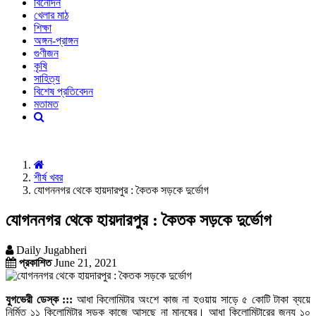
বিনোদন
খেলার মাঠ
শিক্ষা
অঙ্গন-প্রাঙ্গন
গুণীজন
কৃষি
সাহিত্য
বিশেষ প্রতিবেদন
মতামত
শীর্ষ খবর
যোগননগর থেকে হায়দারপুর : কৈতক সড়কে দুর্ভোগ
যোগননগর থেকে হায়দারপুর : কৈতক সড়কে দুর্ভোগ
Daily Jugabheri
প্রকাশিত
June 21, 2021
যুগভেরী ডেস্ক :::
আধা কিলোমিটার অংশে কাজ না হওয়ায় সাড়ে ৫ কোটি টাকা ব্যয়ে
নির্মিত ১১ কিলোমিটার সড়ক কাজে আসছে না মানুষের। আধা কিলোমিটারের জন্য ১০