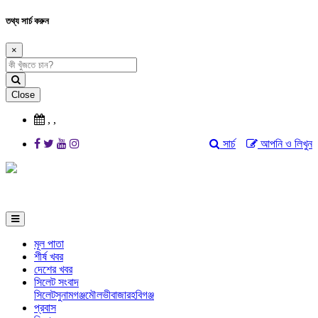
তথ্য সার্চ করুন
×
Close
,
,
সার্চ
আপনি ও লিখুন
মূল পাতা
শীর্ষ খবর
দেশের খবর
সিলেট সংবাদ
সিলেট
সুনামগঞ্জ
মৌলভীবাজার
হবিগঞ্জ
প্রবাস