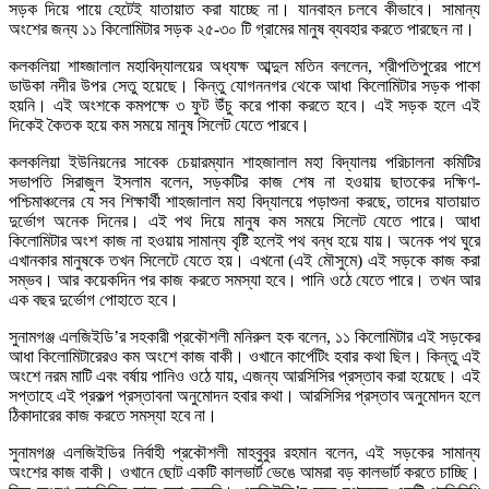
সড়ক দিয়ে পায়ে হেটেই যাতায়াত করা যাচ্ছে না। যানবাহন চলবে কীভাবে। সামান্য
অংশের জন্য ১১ কিলোমিটার সড়ক ২৫-৩০ টি গ্রামের মানুষ ব্যবহার করতে পারছেন না।
কলকলিয়া শাহ্জালাল মহাবিদ্যালয়ের অধ্যক্ষ আব্দুল মতিন বললেন, শ্রীপতিপুরের পাশে
ডাউকা নদীর উপর সেতু হয়েছে। কিন্তু যোগননগর থেকে আধা কিলোমিটার সড়ক পাকা
হয়নি। এই অংশকে কমপক্ষে ৩ ফুট উঁচু করে পাকা করতে হবে। এই সড়ক হলে এই
দিকেই কৈতক হয়ে কম সময়ে মানুষ সিলেট যেতে পারবে।
কলকলিয়া ইউনিয়নের সাবেক চেয়ারম্যান শাহজালাল মহা বিদ্যালয় পরিচালনা কমিটির
সভাপতি সিরাজুল ইসলাম বলেন, সড়কটির কাজ শেষ না হওয়ায় ছাতকের দক্ষিণ-
পশ্চিমাঞ্চলের যে সব শিক্ষার্থী শাহজালাল মহা বিদ্যালয়ে পড়াশুনা করছে, তাদের যাতায়াত
দুর্ভোগ অনেক দিনের। এই পথ দিয়ে মানুষ কম সময়ে সিলেট যেতে পারে। আধা
কিলোমিটার অংশ কাজ না হওয়ায় সামান্য বৃষ্টি হলেই পথ বন্ধ হয়ে যায়। অনেক পথ ঘুরে
এখানকার মানুষকে তখন সিলেটে যেতে হয়। এখনো (এই মৌসুমে) এই সড়কে কাজ করা
সম্ভব। আর কয়েকদিন পর কাজ করতে সমস্যা হবে। পানি ওঠে যেতে পারে। তখন আর
এক বছর দুর্ভোগ পোহাতে হবে।
সুনামগঞ্জ এলজিইডি’র সহকারী প্রকৌশলী মনিরুল হক বলেন, ১১ কিলোমিটার এই সড়কের
আধা কিলোমিটারেরও কম অংশে কাজ বাকী। ওখানে কার্পেটিং হবার কথা ছিল। কিন্তু এই
অংশে নরম মাটি এবং বর্ষায় পানিও ওঠে যায়, এজন্য আরসিসির প্রস্তাব করা হয়েছে। এই
সপ্তাহে এই প্রকল্প প্রস্তাবনা অনুমোদন হবার কথা। আরসিসির প্রস্তাব অনুমোদন হলে
ঠিকাদারের কাজ করতে সমস্যা হবে না।
সুনামগঞ্জ এলজিইডির নির্বাহী প্রকৌশলী মাহবুবুর রহমান বলেন, এই সড়কের সামান্য
অংশের কাজ বাকী। ওখানে ছোট একটি কালভার্ট ভেঙে আমরা বড় কালভার্ট করতে চাচ্ছি।