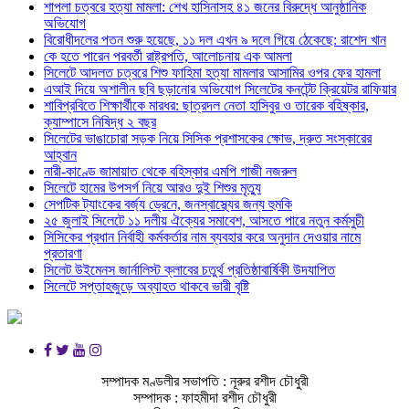
শাপলা চত্বরে হত্যা মামলা: শেখ হাসিনাসহ ৪১ জনের বিরুদ্ধে আনুষ্ঠানিক
অভিযোগ
বিরোধীদলের পতন শুরু হয়েছে, ১১ দল এখন ৯ দলে গিয়ে ঠেকেছে: রাশেদ খান
কে হতে পারেন পরবর্তী রাষ্ট্রপতি, আলোচনায় এক আমলা
সিলেটে আদলত চত্বরে শিশু ফাহিমা হত্যা মামলার আসামির ওপর ফের হামলা
এআই দিয়ে অশালীন ছবি ছড়ানোর অভিযোগ সিলেটের কনটেন্ট ক্রিয়েটর রাফিয়ার
শাবিপ্রবিতে শিক্ষার্থীকে মারধর: ছাত্রদল নেতা হাসিবুর ও তারেক বহিষ্কার,
ক্যাম্পাসে নিষিদ্ধ ২ বছর
সিলেটের ভাঙাচোরা সড়ক নিয়ে সিসিক প্রশাসকের ক্ষোভ, দ্রুত সংস্কারের
আহ্বান
নারী-কাণ্ডে জামায়াত থেকে বহিস্কার এমপি গাজী নজরুল
সিলেটে হামের উপসর্গ নিয়ে আরও দুই শিশুর মৃত্যু
সেপটিক ট্যাংকের বর্জ্য ড্রেনে, জনস্বাস্থ্যের জন্য হুমকি
২৫ জুলাই সিলেটে ১১ দলীয় ঐক্যের সমাবেশ, আসতে পারে নতুন কর্মসুচী
সিসিকের প্রধান নির্বাহী কর্মকর্তার নাম ব্যবহার করে অনুদান দেওয়ার নামে
প্রতারণা
সিলেট উইমেনস জার্নালিস্ট ক্লাবের চতুর্থ প্রতিষ্ঠাবার্ষিকী উদযাপিত
সিলেটে সপ্তাহজুড়ে অব্যাহত থাকবে ভারী বৃষ্টি
সম্পাদক মণ্ডলীর সভাপতি : নূরুর রশীদ চৌধুরী
সম্পাদক : ফাহমীদা রশীদ চৌধুরী