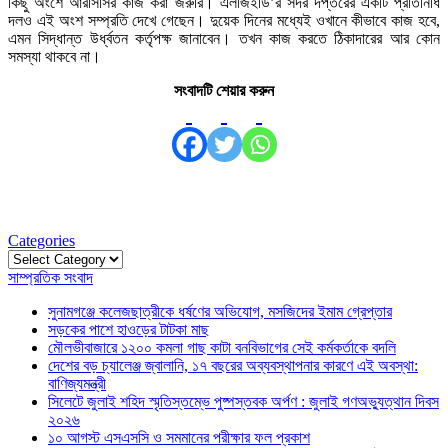
কিছু অংশে আরসিসির কাজ করা জরুরি। এলজিইডি’র সদর দপ্তরের একটি প্রতিনিধি
দলও এই অংশ সম্প্রতি দেখে গেছেন। দুয়েক দিনের মধ্যেই ওখানে কীভাবে কাজ হবে,
এমন সিদ্ধান্ত উর্ধ্বতন কর্তৃপক্ষ জানাবেন। তখন কাজ করতে ঠিকাদারের আর কোন
সমস্যা থাকবে না।
সংবাদটি শেয়ার করুন
Categories
Categories
সাম্প্রতিক সংবাদ
সুনামগঞ্জে কলেজছাত্রীকে ধর্ষণের অভিযোগ, মসজিদের ইমাম গ্রেপ্তার
সড়কের পাশে হাওড়ের টাটকা মাছ
মৌলভীবাজারে ১২০০ কমলা গাছ কাটা বনবিভাগের সেই কর্মকর্তাকে বদলি
দেশের বড় চ্যালেঞ্জ জ্বালানি, ১৭ বছরের অব্যবস্থাপনার কারণে এই অবস্থা:
বাণিজ্যমন্ত্রী
সিলেটে জুলাই শহিদ স্মৃতিস্তম্ভে পুষ্পস্তবক অর্পণ : জুলাই গণঅভ্যুত্থান দিবস
২০২৬
১০ আগস্ট এসএসসি ও সমমানের পরীক্ষার ফল প্রকাশ