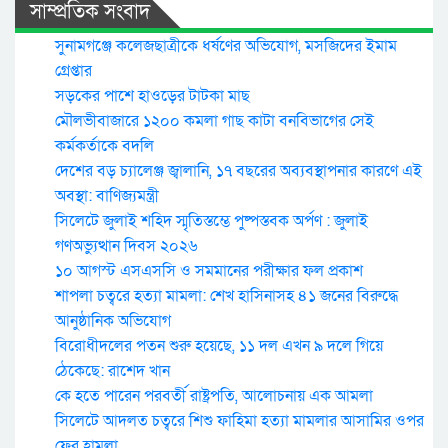
সাম্প্রতিক সংবাদ
সুনামগঞ্জে কলেজছাত্রীকে ধর্ষণের অভিযোগ, মসজিদের ইমাম
গ্রেপ্তার
সড়কের পাশে হাওড়ের টাটকা মাছ
মৌলভীবাজারে ১২০০ কমলা গাছ কাটা বনবিভাগের সেই
কর্মকর্তাকে বদলি
দেশের বড় চ্যালেঞ্জ জ্বালানি, ১৭ বছরের অব্যবস্থাপনার কারণে এই
অবস্থা: বাণিজ্যমন্ত্রী
সিলেটে জুলাই শহিদ স্মৃতিস্তম্ভে পুষ্পস্তবক অর্পণ : জুলাই
গণঅভ্যুত্থান দিবস ২০২৬
১০ আগস্ট এসএসসি ও সমমানের পরীক্ষার ফল প্রকাশ
শাপলা চত্বরে হত্যা মামলা: শেখ হাসিনাসহ ৪১ জনের বিরুদ্ধে
আনুষ্ঠানিক অভিযোগ
বিরোধীদলের পতন শুরু হয়েছে, ১১ দল এখন ৯ দলে গিয়ে
ঠেকেছে: রাশেদ খান
কে হতে পারেন পরবর্তী রাষ্ট্রপতি, আলোচনায় এক আমলা
সিলেটে আদলত চত্বরে শিশু ফাহিমা হত্যা মামলার আসামির ওপর
ফের হামলা