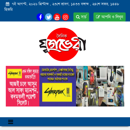
৭ই আগস্ট, ২০২৬ খ্রিস্টাব্দ
,
২৩শে শ্রাবণ, ১৪৩৩ বঙ্গাব্দ
,
২৪শে সফর, ১৪৪৮
হিজরি
সার্চ
আপনি ও লিখুন