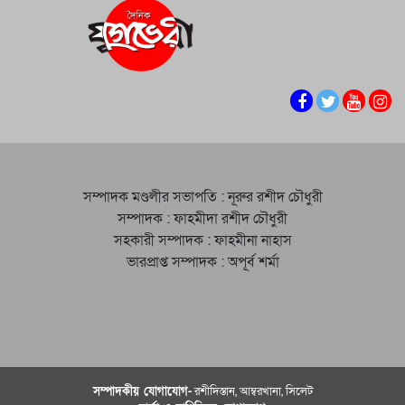
সম্পাদক মণ্ডলীর সভাপতি : নূরুর রশীদ চৌধুরী
সম্পাদক : ফাহমীদা রশীদ চৌধুরী
সহকারী সম্পাদক : ফাহমীনা নাহাস
ভারপ্রাপ্ত সম্পাদক : অপূর্ব শর্মা
সম্পাদকীয় যােগাযোগ-
রশীদিস্তান, আম্বরখানা, সিলেট