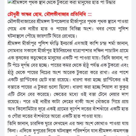
চৌধুরী ভাস্কর হোম, মৌলভীবাজার প্রতিনিধি :::
মৌলভীবাজারের শ্রীমঙ্গল উপজেলার মীর্জাপুরে পৃথক পৃথক স্থানে পাওয়া
গেছে এক নারীর হাত ও পায়ের বিভিন্ন অংশ। খবর পেয়ে পুলিশ
ঘটনাস্থলে পৌছে জায়গাটি ঘিরে রেখেছে।
শ্রীমঙ্গল মীর্জাপুর পুলিশ ফাঁড়ি ইনচার্জ এসআই কাশি চন্দ্র শর্মা জানান,
সোমবার সকালে মীর্জাপুর ইউনিয়নের যাত্রাপাশার দক্ষিন পাচাউন গ্রামে
এক কৃষকের কচুক্ষেতে মানুষের একটি পা পাওয়া যায়। তিনি জানান, পা
টি পঁচে দূর্গন্ধ বের হচ্ছে। পায়ের কমর থেকে হাঁঠু পর্যন্ত এক টুকরো এবং
হাঁঠু থেকে পায়ের নিচের অংশ আরেক টুকরো করে রাখা। এর পাশে
একটি প্লাস্টিকের ছোট বস্তা রয়েছে। ধারণা করা হচ্ছে প্লাস্টিকের ওই
বস্তাতে পায়ের এ টুকরা গুলো ছিলো। ধারণা করা হচ্ছে শিয়াল বা কুকুর
এটি টেনে বের করেছে। ক্ষেতের মধ্যে ওই বস্তা টেনে নেয়ার দাগ
রয়েছে। পরে ওই নারীর কাটা দেহের বাকী অংশ খোঁজতে গিয়ে প্রায়
আধ কিলোমিটার দূরে একই গ্রামের দূর্গেশ দত্তের বাঁশঝাঁরে একটি হাত
ও গৌরা দত্তের বাঁশঝাঁরে আরো একটি হাত পাওয়া যায়।
তিনি জানান, চারদিক ঘুরে দেখছেন এর অন্য অংশ কোথাও পাওয়া যায়
কিনা। এদিকে দুপুরের দিকে ঘটনাস্থল পরিদর্শনে যান শ্রীমঙ্গল-কমলগঞ্জ