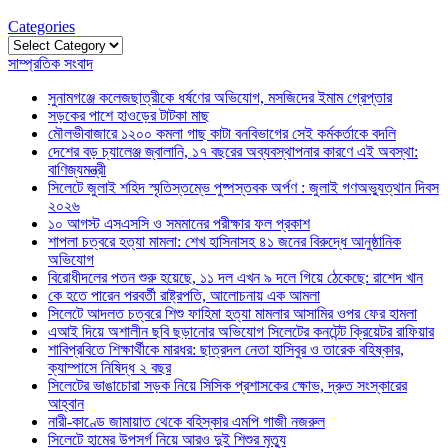
Categories
Categories
সাম্প্রতিক সংবাদ
সুনামগঞ্জে কলেজছাত্রীকে ধর্ষণের অভিযোগ, মসজিদের ইমাম গ্রেপ্তার
সড়কের পাশে হাওড়ের টাটকা মাছ
মৌলভীবাজারে ১২০০ কমলা গাছ কাটা বনবিভাগের সেই কর্মকর্তাকে বদলি
দেশের বড় চ্যালেঞ্জ জ্বালানি, ১৭ বছরের অব্যবস্থাপনার কারণে এই অবস্থা:
বাণিজ্যমন্ত্রী
সিলেটে জুলাই শহিদ স্মৃতিস্তম্ভে পুষ্পস্তবক অর্পণ : জুলাই গণঅভ্যুত্থান দিবস
২০২৬
১০ আগস্ট এসএসসি ও সমমানের পরীক্ষার ফল প্রকাশ
শাপলা চত্বরে হত্যা মামলা: শেখ হাসিনাসহ ৪১ জনের বিরুদ্ধে আনুষ্ঠানিক
অভিযোগ
বিরোধীদলের পতন শুরু হয়েছে, ১১ দল এখন ৯ দলে গিয়ে ঠেকেছে: রাশেদ খান
কে হতে পারেন পরবর্তী রাষ্ট্রপতি, আলোচনায় এক আমলা
সিলেটে আদলত চত্বরে শিশু ফাহিমা হত্যা মামলার আসামির ওপর ফের হামলা
এআই দিয়ে অশালীন ছবি ছড়ানোর অভিযোগ সিলেটের কনটেন্ট ক্রিয়েটর রাফিয়ার
শাবিপ্রবিতে শিক্ষার্থীকে মারধর: ছাত্রদল নেতা হাসিবুর ও তারেক বহিষ্কার,
ক্যাম্পাসে নিষিদ্ধ ২ বছর
সিলেটের ভাঙাচোরা সড়ক নিয়ে সিসিক প্রশাসকের ক্ষোভ, দ্রুত সংস্কারের
আহ্বান
নারী-কাণ্ডে জামায়াত থেকে বহিস্কার এমপি গাজী নজরুল
সিলেটে হামের উপসর্গ নিয়ে আরও দুই শিশুর মৃত্যু