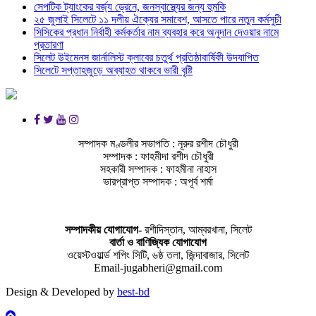
সেপটিক ট্যাংকের বর্জ্য ড্রেনে, জনস্বাস্থ্যের জন্য হুমকি
২৫ জুলাই সিলেটে ১১ দলীয় ঐক্যের সমাবেশ, আসতে পারে নতুন কর্মসুচী
সিসিকের প্রধান নির্বাহী কর্মকর্তার নাম ব্যবহার করে অনুদান দেওয়ার নামে
প্রতারণা
সিলেট উইমেনস জার্নালিস্ট ক্লাবের চতুর্থ প্রতিষ্ঠাবার্ষিকী উদযাপিত
সিলেটে সপ্তাহজুড়ে অব্যাহত থাকবে ভারী বৃষ্টি
সম্পাদক মণ্ডলীর সভাপতি : নূরুর রশীদ চৌধুরী
সম্পাদক : ফাহমীদা রশীদ চৌধুরী
সহকারী সম্পাদক : ফাহমীনা নাহাস
ভারপ্রাপ্ত সম্পাদক : অপূর্ব শর্মা
সম্পাদকীয় যােগাযোগ-
রশীদিস্তান, আম্বরখানা, সিলেট
বার্তা ও বাণিজ্যিক যোগাযােগ
ওয়েস্টওয়ার্ল্ড শপিং সিটি, ৬ষ্ঠ তলা, জিন্দাবাজার, সিলেট
Email-jugabheri@gmail.com
Design & Developed by
best-bd