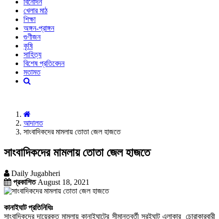
বিনোদন
খেলার মাঠ
শিক্ষা
অঙ্গন-প্রাঙ্গন
গুণীজন
কৃষি
সাহিত্য
বিশেষ প্রতিবেদন
মতামত
আদালত
সাংবাদিকদের মামলায় তোতা জেল হাজতে
সাংবাদিকদের মামলায় তোতা জেল হাজতে
Daily Jugabheri
প্রকাশিত
August 18, 2021
কানাইঘাট প্রতিনিধিঃ
সাংবাদিকদের দায়েরকৃত মামলায় কানাইঘাটের সীমান্তবর্তী সুরইঘাট এলাকার চোরাকারবারী