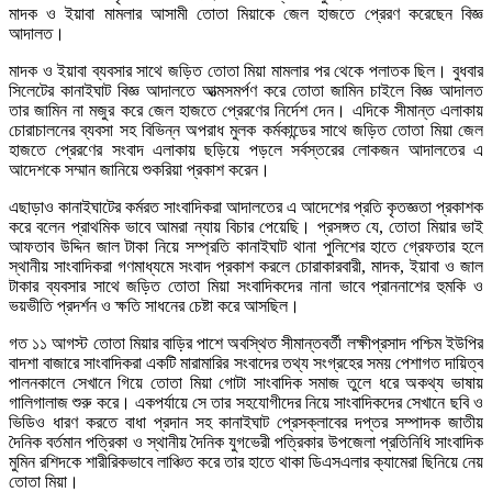
মাদক ও ইয়াবা মামলার আসামী তোতা মিয়াকে জেল হাজতে প্রেরণ করেছেন বিজ্ঞ
আদালত।
মাদক ও ইয়াবা ব্যবসার সাথে জড়িত তোতা মিয়া মামলার পর থেকে পলাতক ছিল। বুধবার
সিলেটের কানাইঘাট বিজ্ঞ আদালতে আত্মসমর্পণ করে তোতা জামিন চাইলে বিজ্ঞ আদালত
তার জামিন না মজুর করে জেল হাজতে প্রেরণের নির্দেশ দেন। এদিকে সীমান্ত এলাকায়
চোরাচালনের ব্যবসা সহ বিভিন্ন অপরাধ মুলক কর্মকান্ডের সাথে জড়িত তোতা মিয়া জেল
হাজতে প্রেরণের সংবাদ এলাকায় ছড়িয়ে পড়লে সর্বস্তরের লোকজন আদালতের এ
আদেশকে সম্মান জানিয়ে শুকরিয়া প্রকাশ করেন।
এছাড়াও কানাইঘাটের কর্মরত সাংবাদিকরা আদালতের এ আদেশের প্রতি কৃতজ্ঞতা প্রকাশক
করে বলেন প্রাথমিক ভাবে আমরা ন্যায় বিচার পেয়েছি। প্রসঙ্গত যে, তোতা মিয়ার ভাই
আফতাব উদ্দিন জাল টাকা নিয়ে সম্প্রতি কানাইঘাট থানা পুলিশের হাতে গ্রেফতার হলে
স্থানীয় সাংবাদিকরা গণমাধ্যমে সংবাদ প্রকাশ করলে চোরাকারবারী, মাদক, ইয়াবা ও জাল
টাকার ব্যবসার সাথে জড়িত তোতা মিয়া সংবাদিকদের নানা ভাবে প্রাননাশের হুমকি ও
ভয়ভীতি প্রদর্শন ও ক্ষতি সাধনের চেষ্টা করে আসছিল।
গত ১১ আগস্ট তোতা মিয়ার বাড়ির পাশে অবস্থিত সীমান্তবর্তী লক্ষীপ্রসাদ পশ্চিম ইউপির
বাদশা বাজারে সাংবাদিকরা একটি মারামারির সংবাদের তথ্য সংগ্রহের সময় পেশাগত দায়িত্ব
পালনকালে সেখানে গিয়ে তোতা মিয়া গোটা সাংবাদিক সমাজ তুলে ধরে অকথ্য ভাষায়
গালিগালাজ শুরু করে। একপর্যায়ে সে তার সহযোগীদের নিয়ে সাংবাদিকদের সেখানে ছবি ও
ভিডিও ধারণ করতে বাধা প্রদান সহ কানাইঘাট প্রেসক্লাবের দপ্তর সম্পাদক জাতীয়
দৈনিক বর্তমান পত্রিকা ও স্থানীয় দৈনিক যুগভেরী পত্রিকার উপজেলা প্রতিনিধি সাংবাদিক
মুমিন রশিদকে শারীরিকভাবে লাঞ্চিত করে তার হাতে থাকা ডিএসএলার ক্যামেরা ছিনিয়ে নেয়
তোতা মিয়া।