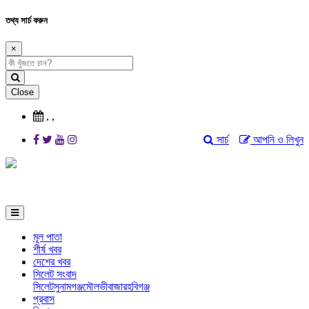
তথ্য সার্চ করুন
×
Close
,
,
সার্চ
আপনি ও লিখুন
মূল পাতা
শীর্ষ খবর
দেশের খবর
সিলেট সংবাদ
সিলেট
সুনামগঞ্জ
মৌলভীবাজার
হবিগঞ্জ
প্রবাস