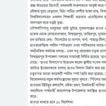
স্বচ্ছ কাঁচঘেরা রিসোর্ট, বনবনানী দারুণভাবে আকৃষ্ট করে
নৌকায় ঘুরে বেড়ানো, মিঠা পানির দেশীয় তাজা মাছ, বিষ
বিশ্ববিদ্যালয়ের একদল শিক্ষার্থী শুক্রবার এসেছিলেন
অবগাহন করে বড়ই তৃপ্ত।
সৌন্দর্যপিপাসু মানুষেরা তাই ছুটছে সুনামগঞ্জের হাও
ছাতক থেকে দোয়ারাবাজার, বিশ্বম্ভরপুর, তাহিরপুর, সুন
মন মাতিয়ে দেয়। সিলেটের চা-বাগান, ঝর্ণা, পাহাড়-টিলা
হাওরকেন্দ্রিক পর্যটন স্পটগুলো এখন পর্যটকদের কাছে 
অর্থনৈতিক কর্মযজ্ঞ চলছে। এখন শুধু প্রয়োজন সড়ক যো
বিশ্বম্ভরপুর উপজেলা সদরের সামনেই নির্মিত হয়েছে 
গেছে। ‘হাওর বিলাসে‘র উদ্বোধন করেন স্থানীয় সংসদ সদস্
জাবিত ইত্তেফাককে বলেন, হাওর বিলাস নির্মাণ করা হয় ম
চত্বর’সহ আরো কয়েকটি পর্যটন স্পট তৈরি করা হয়েছে। তি
বিনোদনসহ নতুন কর্মসংস্থানের দুয়ার খুলবে। স্টিলের 
হাওরের টইটম্বুর জলরাশি, নৌকা ভ্রমণ, নিকটবর্তী খাসিয়
অন্যদিকে পার্শ্ববর্তী জামালগঞ্জ উপজেলায় অবস্থিত 
করে।
হাওরে মানতে হবে ১০ নির্দেশনা: