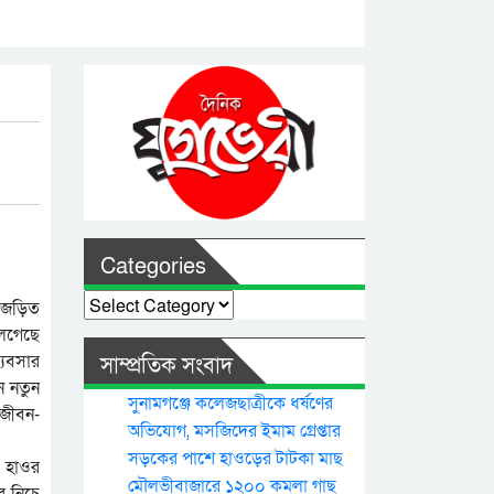
Categories
Categories
ে জড়িত
লেগেছে
্যবসার
সাম্প্রতিক সংবাদ
ন নতুন
সুনামগঞ্জে কলেজছাত্রীকে ধর্ষণের
ই জীবন-
অভিযোগ, মসজিদের ইমাম গ্রেপ্তার
সড়কের পাশে হাওড়ের টাটকা মাছ
র হাওর
মৌলভীবাজারে ১২০০ কমলা গাছ
র নিচে