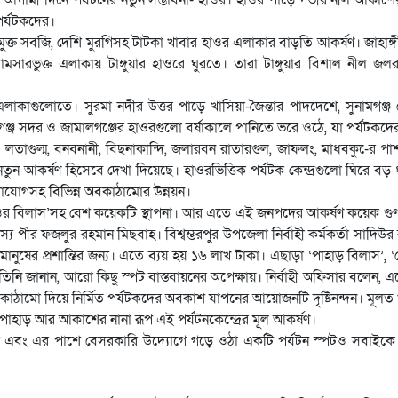
 পর্যটকদের।
মুক্ত সবজি, দেশি মুরগিসহ টাটকা খাবার হাওর এলাকার বাড়তি আকর্ষণ। জাহাঙ্
 রামসারভুক্ত এলাকায় টাঙ্গুয়ার হাওরে ঘুরতে। তারা টাঙ্গুয়ার বিশাল নীল জল
র এলাকাগুলোতে। সুরমা নদীর উত্তর পাড়ে খাসিয়া-জৈন্তার পাদদেশে, সুনামগঞ্জ
ামগঞ্জ সদর ও জামালগঞ্জের হাওরগুলো বর্ষাকালে পানিতে ভরে ওঠে, যা পর্যটকদে
, লতাগুল্ম, বনবনানী, বিছনাকান্দি, জলারবন রাতারগুল, জাফলং, মাধবকু-ের পা
নতুন আকর্ষণ হিসেবে দেখা দিয়েছে। হাওরভিত্তিক পর্যটক কেন্দ্রগুলো ঘিরে বড়
গাযোগসহ বিভিন্ন অবকাঠামোর উন্নয়ন।
‘হাওর বিলাস’সহ বেশ কয়েকটি স্থাপনা। আর এতে এই জনপদের আকর্ষণ কয়েক গু
য পীর ফজলুর রহমান মিছবাহ। বিশ্বম্ভরপুর উপজেলা নির্বাহী কর্মকর্তা সাদিউর
ানুষের প্রশান্তির জন্য। এতে ব্যয় হয় ১৬ লাখ টাকা। এছাড়া ‘পাহাড় বিলাস’, 
নি জানান, আরো কিছু স্পট বাস্তবায়নের অপেক্ষায়। নির্বাহী অফিসার বলেন, এতে
অবকাঠামো দিয়ে নির্মিত পর্যটকদের অবকাশ যাপনের আয়োজনটি দৃষ্টিনন্দন। মূলত
া পাহাড় আর আকাশের নানা রূপ এই পর্যটনকেন্দ্রের মূল আকর্ষণ।
হাওর এবং এর পাশে বেসরকারি উদ্যোগে গড়ে ওঠা একটি পর্যটন স্পটও সবাইকে 