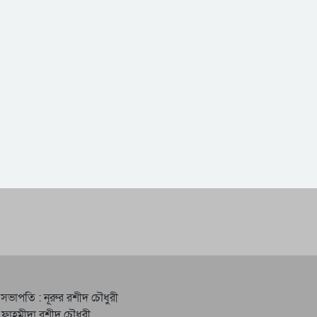
 সভাপতি : নূরুর রশীদ চৌধুরী
 ফাহমীদা রশীদ চৌধুরী