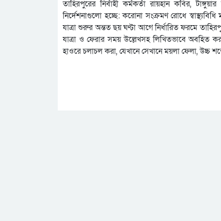
তাহিরপুরের নির্বাহী কর্মকর্তা রায়হান কবির, টাঙ্গু
নির্দেশনাগুলো হচ্ছে: করোনা সংক্রমণ রোধে স্বাস্থ্যবি
যাত্রা শুরুর অন্তত ছয় ঘণ্টা আগে নির্ধারিত ফরমে তাহিরপু
যাত্রা ও ফেরার সময় উল্লেখসহ লিখিতভাবে অবহিত ক
হাওরে চলাচল করা, যেখানে সেখানে ময়লা ফেলা, উচ্চ শব্দ