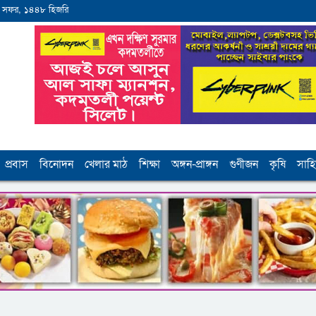
 সফর, ১৪৪৮ হিজরি
প্রবাস
বিনোদন
খেলার মাঠ
শিক্ষা
অঙ্গন-প্রাঙ্গন
গুণীজন
কৃষি
সাহি