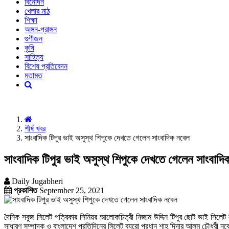
বিনোদন
খেলার মাঠ
শিক্ষা
অঙ্গন-প্রাঙ্গন
গুণীজন
কৃষি
সাহিত্য
বিশেষ প্রতিবেদন
মতামত
শীর্ষ খবর
সাংবাদিক টিপুর ভাই অসুস্থ শিপুকে দেখতে গেলেন সাংবাদিক নবেল
সাংবাদিক টিপুর ভাই অসুস্থ শিপুকে দেখতে গেলেন সাংবাদি
Daily Jugabheri
প্রকাশিত
September 25, 2021
দৈনিক সবুজ সিলেট পত্রিকার সিনিয়র আলোকচিত্রী নিজাম উদ্দিন টিপুর ছোট ভাই সিলেট
সাধারণ সম্পাদক ও বাংলাদেশ প্রতিদিনের সিলেট ব্যুরো প্রধান শাহ দিদার আলম চৌধুরী ন