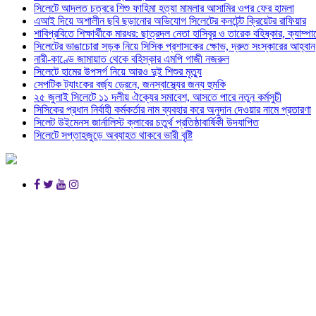
সিলেটে আদলত চত্বরে শিশু ফাহিমা হত্যা মামলার আসামির ওপর ফের হামলা
এআই দিয়ে অশালীন ছবি ছড়ানোর অভিযোগ সিলেটের কনটেন্ট ক্রিয়েটর রাফিয়ার
শাবিপ্রবিতে শিক্ষার্থীকে মারধর: ছাত্রদল নেতা হাসিবুর ও তারেক বহিষ্কার, ক্যাম্প
সিলেটের ভাঙাচোরা সড়ক নিয়ে সিসিক প্রশাসকের ক্ষোভ, দ্রুত সংস্কারের আহ্বান
নারী-কাণ্ডে জামায়াত থেকে বহিস্কার এমপি গাজী নজরুল
সিলেটে হামের উপসর্গ নিয়ে আরও দুই শিশুর মৃত্যু
সেপটিক ট্যাংকের বর্জ্য ড্রেনে, জনস্বাস্থ্যের জন্য হুমকি
২৫ জুলাই সিলেটে ১১ দলীয় ঐক্যের সমাবেশ, আসতে পারে নতুন কর্মসুচী
সিসিকের প্রধান নির্বাহী কর্মকর্তার নাম ব্যবহার করে অনুদান দেওয়ার নামে প্রতারণা
সিলেট উইমেনস জার্নালিস্ট ক্লাবের চতুর্থ প্রতিষ্ঠাবার্ষিকী উদযাপিত
সিলেটে সপ্তাহজুড়ে অব্যাহত থাকবে ভারী বৃষ্টি