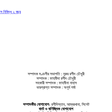
াসে নিষিদ্ধ ২ বছর
সম্পাদক মণ্ডলীর সভাপতি : নূরুর রশীদ চৌধুরী
সম্পাদক : ফাহমীদা রশীদ চৌধুরী
সহকারী সম্পাদক : ফাহমীনা নাহাস
ভারপ্রাপ্ত সম্পাদক : অপূর্ব শর্মা
সম্পাদকীয় যােগাযোগ-
রশীদিস্তান, আম্বরখানা, সিলেট
বার্তা ও বাণিজ্যিক যোগাযােগ