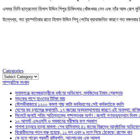
এসময় তিনি ছাত্রনেতা হিলাল উদ্দিন শিপুর চিকিৎসার খোঁজখবর নেন এবং তাঁর আশু রোগ মু
উল্লেখ্য, গত বৃহস্পতিবার রাতে হিলাল উদ্দিন শিপু পেটের ব্যাথাজনিত কারণে গত মঙ্গল
Categories
Categories
সাম্প্রতিক সংবাদ
সুনামগঞ্জে কলেজছাত্রীকে ধর্ষণের অভিযোগ, মসজিদের ইমাম গ্রেপ্তার
সড়কের পাশে হাওড়ের টাটকা মাছ
মৌলভীবাজারে ১২০০ কমলা গাছ কাটা বনবিভাগের সেই কর্মকর্তাকে বদলি
দেশের বড় চ্যালেঞ্জ জ্বালানি, ১৭ বছরের অব্যবস্থাপনার কারণে এই অবস্থা: বাণিজ্য
সিলেটে জুলাই শহিদ স্মৃতিস্তম্ভে পুষ্পস্তবক অর্পণ : জুলাই গণঅভ্যুত্থান দিবস
১০ আগস্ট এসএসসি ও সমমানের পরীক্ষার ফল প্রকাশ
শাপলা চত্বরে হত্যা মামলা: শেখ হাসিনাসহ ৪১ জনের বিরুদ্ধে আনুষ্ঠানিক অভিযো
বিরোধীদলের পতন শুরু হয়েছে, ১১ দল এখন ৯ দলে গিয়ে ঠেকেছে: রাশেদ খান
কে হতে পারেন পরবর্তী রাষ্ট্রপতি, আলোচনায় এক আমলা