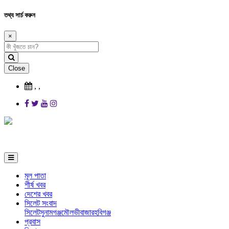
তথ্য সার্চ করুন
×
Close
,
,
মূল পাতা
শীর্ষ খবর
দেশের খবর
সিলেট সংবাদ
সিলেট
সুনামগঞ্জ
মৌলভীবাজার
হবিগঞ্জ
প্রবাস