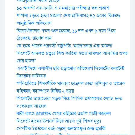
গণঅভ্যুত্থান দিবস ২০২৬
১০ আগস্ট এসএসসি ও সমমানের পরীক্ষার ফল প্রকাশ
শাপলা চত্বরে হত্যা মামলা: শেখ হাসিনাসহ ৪১ জনের বিরুদ্ধে
আনুষ্ঠানিক অভিযোগ
বিরোধীদলের পতন শুরু হয়েছে, ১১ দল এখন ৯ দলে গিয়ে
ঠেকেছে: রাশেদ খান
কে হতে পারেন পরবর্তী রাষ্ট্রপতি, আলোচনায় এক আমলা
সিলেটে আদলত চত্বরে শিশু ফাহিমা হত্যা মামলার আসামির ওপর
ফের হামলা
এআই দিয়ে অশালীন ছবি ছড়ানোর অভিযোগ সিলেটের কনটেন্ট
ক্রিয়েটর রাফিয়ার
শাবিপ্রবিতে শিক্ষার্থীকে মারধর: ছাত্রদল নেতা হাসিবুর ও তারেক
বহিষ্কার, ক্যাম্পাসে নিষিদ্ধ ২ বছর
সিলেটের ভাঙাচোরা সড়ক নিয়ে সিসিক প্রশাসকের ক্ষোভ, দ্রুত
সংস্কারের আহ্বান
নারী-কাণ্ডে জামায়াত থেকে বহিস্কার এমপি গাজী নজরুল
সিলেটে হামের উপসর্গ নিয়ে আরও দুই শিশুর মৃত্যু
সেপটিক ট্যাংকের বর্জ্য ড্রেনে, জনস্বাস্থ্যের জন্য হুমকি