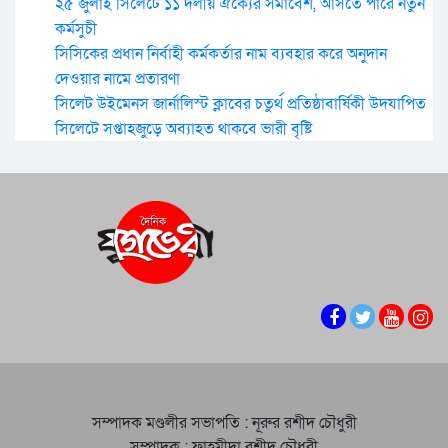
২৫ জুলাই সিলেটে ১১ দলীয় ঐক্যের সমাবেশ, আসতে পারে নতুন
কর্মসুচী
সিসিকের প্রধান নির্বাহী কর্মকর্তার নাম ব্যবহার করে অনুদান
দেওয়ার নামে প্রতারণা
সিলেট উইমেনস জার্নালিস্ট ক্লাবের চতুর্থ প্রতিষ্ঠাবার্ষিকী উদযাপিত
সিলেটে সপ্তাহজুড়ে অব্যাহত থাকবে ভারী বৃষ্টি
সম্পাদক মণ্ডলীর সভাপতি : নূরুর রশীদ চৌধুরী
সম্পাদক : ফাহমীদা রশীদ চৌধুরী