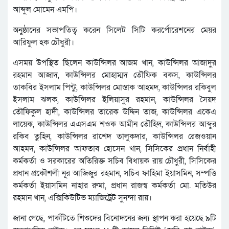
আব্দুল মোমেন এমপি।
অনুষ্ঠানের সভাপতিত্ব করেন সিলেট সিটি করর্পোরেশনের মেয়র
আরিফুল হক চৌধুরী।
এসময় উপস্থিত ছিলেন কাউন্সিলর আজম খান, কাউন্সিলর আজাদুর
রহমান আজাদ, কাউন্সিলর মোহাম্মদ তৌফিক বকস, কাউন্সিলর
তাকবির ইসলাম পিন্টু, কাউন্সিলর মোস্তাক আহমদ, কাউন্সিলর রকিবুল
ইসলাম ঝলক, কাউন্সিলর ইলিয়াসুর রহমান, কাউন্সিলর সৈয়দ
তৌফিকুল হাদী, কাউন্সিলর তারেক উদ্দিন তাজ, কাউন্সিলর একেএ
লায়েক, কাউন্সিলর এএসএম শওক আমীন তৌহিদ, কাউন্সিলর আব্দুর
রকিব তুহিন, কাউন্সিলর রাশেদ তালুকদার, কাউন্সিলর রেজওয়ান
আহমদ, কাউন্সিলর আফতাব হোসেন খান, সিসিকের প্রধান নির্বাহী
কর্মকর্তা ও সরকারের অতিরিক্ত সচিব বিধায়ক রায় চৌধুরী, সিসিকের
প্রধান প্রকৌশলী নূর আজিজুর রহমান, সচিব ফাহিমা ইয়াসমিন, সম্পত্তি
কর্মকর্তা ইয়াসমিন নাহার রুমা, প্রধান রাজস্ব কর্মকর্তা মো. মতিউর
রহমান খান, এক্সিকিউটিভ ম্যাজিট্রেট সুনন্দা রায়।
জানা গেছে, পার্কটিতে শিশুদের বিনোদনের জন্য স্থাপন করা হয়েছে ৯টি