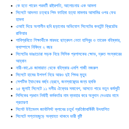
কে হতে পারেন পরবর্তী রাষ্ট্রপতি, আলোচনায় এক আমলা
সিলেটে আদলত চত্বরে শিশু ফাহিমা হত্যা মামলার আসামির ওপর ফের
হামলা
এআই দিয়ে অশালীন ছবি ছড়ানোর অভিযোগ সিলেটের কনটেন্ট ক্রিয়েটর
রাফিয়ার
শাবিপ্রবিতে শিক্ষার্থীকে মারধর: ছাত্রদল নেতা হাসিবুর ও তারেক বহিষ্কার,
ক্যাম্পাসে নিষিদ্ধ ২ বছর
সিলেটের ভাঙাচোরা সড়ক নিয়ে সিসিক প্রশাসকের ক্ষোভ, দ্রুত সংস্কারের
আহ্বান
নারী-কাণ্ডে জামায়াত থেকে বহিস্কার এমপি গাজী নজরুল
সিলেটে হামের উপসর্গ নিয়ে আরও দুই শিশুর মৃত্যু
সেপটিক ট্যাংকের বর্জ্য ড্রেনে, জনস্বাস্থ্যের জন্য হুমকি
২৫ জুলাই সিলেটে ১১ দলীয় ঐক্যের সমাবেশ, আসতে পারে নতুন কর্মসুচী
সিসিকের প্রধান নির্বাহী কর্মকর্তার নাম ব্যবহার করে অনুদান দেওয়ার নামে
প্রতারণা
সিলেট উইমেনস জার্নালিস্ট ক্লাবের চতুর্থ প্রতিষ্ঠাবার্ষিকী উদযাপিত
সিলেটে সপ্তাহজুড়ে অব্যাহত থাকবে ভারী বৃষ্টি