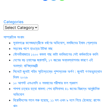
Categories
Categories
সাম্প্রতিক সংবাদ
সুনামগঞ্জে কলেজছাত্রীকে ধর্ষণের অভিযোগ, মসজিদের ইমাম গ্রেপ্তার
সড়কের পাশে হাওড়ের টাটকা মাছ
মৌলভীবাজারে ১২০০ কমলা গাছ কাটা বনবিভাগের সেই কর্মকর্তাকে বদলি
দেশের বড় চ্যালেঞ্জ জ্বালানি, ১৭ বছরের অব্যবস্থাপনার কারণে এই
অবস্থা: বাণিজ্যমন্ত্রী
সিলেটে জুলাই শহিদ স্মৃতিস্তম্ভে পুষ্পস্তবক অর্পণ : জুলাই গণঅভ্যুত্থান
দিবস ২০২৬
১০ আগস্ট এসএসসি ও সমমানের পরীক্ষার ফল প্রকাশ
শাপলা চত্বরে হত্যা মামলা: শেখ হাসিনাসহ ৪১ জনের বিরুদ্ধে আনুষ্ঠানিক
অভিযোগ
বিরোধীদলের পতন শুরু হয়েছে, ১১ দল এখন ৯ দলে গিয়ে ঠেকেছে: রাশেদ
খান