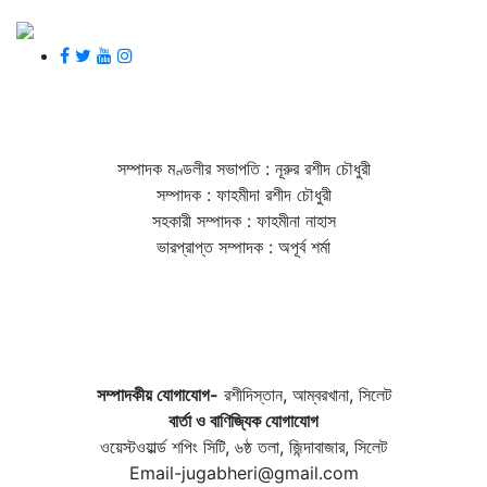
সম্পাদক মণ্ডলীর সভাপতি : নূরুর রশীদ চৌধুরী
সম্পাদক : ফাহমীদা রশীদ চৌধুরী
সহকারী সম্পাদক : ফাহমীনা নাহাস
ভারপ্রাপ্ত সম্পাদক : অপূর্ব শর্মা
সম্পাদকীয় যােগাযোগ-
রশীদিস্তান, আম্বরখানা, সিলেট
বার্তা ও বাণিজ্যিক যোগাযােগ
ওয়েস্টওয়ার্ল্ড শপিং সিটি, ৬ষ্ঠ তলা, জিন্দাবাজার, সিলেট
Email-jugabheri@gmail.com