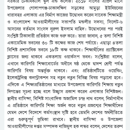
সরকরি টেকনিক্যাল স্কুল এন্ড কলেজ। ২০১৮ সালের এপ্রিল মাসে
উপজেলার গোলাপগঞ্জ-ঢাকাদক্ষিণ সড়কের আমুড়া ইউনিয়নের
ধারাবহর এলাকায় এর নির্মাণ কাজের উদ্বোধন করেন সাবেক শিক্ষামন্ত্রী
ও বাংলাদেশ আওয়ামীলীগের সভাপতি মন্ডলীর সদস্য, সিলেট-৬
আসনের বর্তমান সাংসদ নুরুল ইসলাম নাহিদ। উদ্বোধনের পর পরই
সংশ্লিষ্ট ঠিকাদারী প্রতিষ্ঠান কাজ শুরু করে। তারা জানান, ৫ তলা বিশিষ্ট
একাডেমিক ভবনের ৩০ টি কক্ষের কাজ শেষ পর্যায়ে। এছাড়া ৪তলা
বিশিষ্ট প্রশাসনিক ভবনে ১৮টি কক্ষ থাকবে। শিক্ষার্থীদের প্র্যাক্টিকেল
ক্লাসের জন্য থাকবে একতলায় ওয়ার্কসপ ভবন। সংশ্লিষ্টরা বলেন,
এখানে কারিগরি শিক্ষাবোর্ডের অধীনে ষষ্ঠ থেকে দ্বাদশ শ্রেণী পর্যন্ত
কারিগরি বিষয় অন্তর্ভূক্ত থাকবে। এবং প্রতিষ্ঠানটিতে ওয়েল্ডিং,
ইলেকট্রনিক্স কনস্ট্রাকশন সহ নতুন নতুন বিভিন্ন বিষয় পড়ানো হবে।
এদিকে এ শিক্ষাপ্রতিষ্ঠানের মাধ্যমে উপজেলায় কারিগরি শিক্ষায় নতুন
দিগন্তের সূচনা হচ্ছে বলে উচ্ছ্বাস প্রকাশ করেন এলাকার বিশিষ্টজন।
স্থানীয় বাসিন্দা, বিশিষ্ট সাংবাদিক অজামিল চন্দ্র নাথ বলেন, নির্মাণাধীন
এ প্রতিষ্ঠানে কারিগরি শিক্ষা অর্জন করে নতুন প্রজন্মের শিক্ষার্থীদের
যেমন দেশে বিদেশে কর্মসংস্থান সৃষ্টি হবে তেমনি দেশের অর্থনীতিতে
এরা গুরুত্বপূর্ণ ভূমিকা রাখবে। স্থানীয় বাসিন্দা ও উপজেলা
আওয়ামীলীগের দপ্তর সম্পাদক নাজিমুল হক লস্কর বলেন, দেশের তরুণ