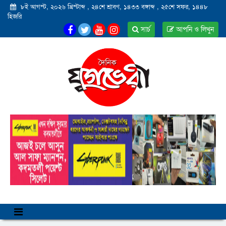
৮ই আগস্ট, ২০২৬ খ্রিস্টাব্দ
,
২৪শে শ্রাবণ, ১৪৩৩ বঙ্গাব্দ
,
২৫শে সফর, ১৪৪৮
হিজরি
সার্চ
আপনি ও লিখুন