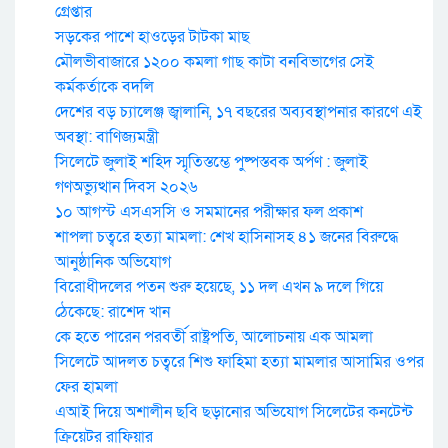
গ্রেপ্তার
সড়কের পাশে হাওড়ের টাটকা মাছ
মৌলভীবাজারে ১২০০ কমলা গাছ কাটা বনবিভাগের সেই
কর্মকর্তাকে বদলি
দেশের বড় চ্যালেঞ্জ জ্বালানি, ১৭ বছরের অব্যবস্থাপনার কারণে এই
অবস্থা: বাণিজ্যমন্ত্রী
সিলেটে জুলাই শহিদ স্মৃতিস্তম্ভে পুষ্পস্তবক অর্পণ : জুলাই
গণঅভ্যুত্থান দিবস ২০২৬
১০ আগস্ট এসএসসি ও সমমানের পরীক্ষার ফল প্রকাশ
শাপলা চত্বরে হত্যা মামলা: শেখ হাসিনাসহ ৪১ জনের বিরুদ্ধে
আনুষ্ঠানিক অভিযোগ
বিরোধীদলের পতন শুরু হয়েছে, ১১ দল এখন ৯ দলে গিয়ে
ঠেকেছে: রাশেদ খান
কে হতে পারেন পরবর্তী রাষ্ট্রপতি, আলোচনায় এক আমলা
সিলেটে আদলত চত্বরে শিশু ফাহিমা হত্যা মামলার আসামির ওপর
ফের হামলা
এআই দিয়ে অশালীন ছবি ছড়ানোর অভিযোগ সিলেটের কনটেন্ট
ক্রিয়েটর রাফিয়ার