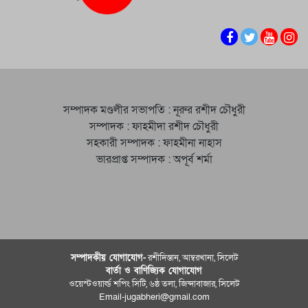
সম্পাদক মণ্ডলীর সভাপতি : নূরুর রশীদ চৌধুরী
সম্পাদক : ফাহমীদা রশীদ চৌধুরী
সহকারী সম্পাদক : ফাহমীনা নাহাস
ভারপ্রাপ্ত সম্পাদক : অপূর্ব শর্মা
সম্পাদকীয় যােগাযোগ-
রশীদিস্তান, আম্বরখানা, সিলেট
বার্তা ও বাণিজ্যিক যোগাযােগ
ওয়েস্টওয়ার্ল্ড শপিং সিটি, ৬ষ্ঠ তলা, জিন্দাবাজার, সিলেট
Email-jugabheri@gmail.com